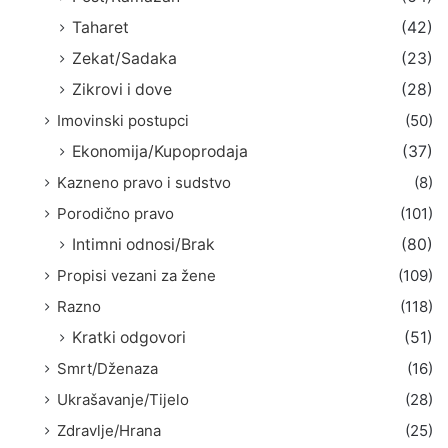
Taharet
(42)
Zekat/Sadaka
(23)
Zikrovi i dove
(28)
Imovinski postupci
(50)
Ekonomija/Kupoprodaja
(37)
Kazneno pravo i sudstvo
(8)
Porodično pravo
(101)
Intimni odnosi/Brak
(80)
Propisi vezani za žene
(109)
Razno
(118)
Kratki odgovori
(51)
Smrt/Dženaza
(16)
Ukrašavanje/Tijelo
(28)
Zdravlje/Hrana
(25)