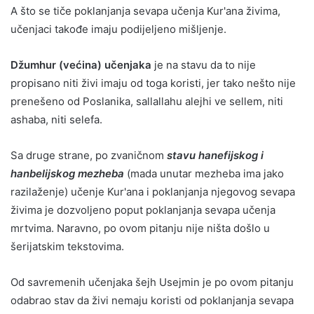
A što se tiče poklanjanja sevapa učenja Kur'ana živima,
učenjaci takođe imaju podijeljeno mišljenje.
Džumhur (većina) učenjaka
je na stavu da to nije
propisano niti živi imaju od toga koristi, jer tako nešto nije
prenešeno od Poslanika, sallallahu alejhi ve sellem, niti
ashaba, niti selefa.
Sa druge strane, po zvaničnom
stavu hanefijskog i
hanbelijskog mezheba
(mada unutar mezheba ima jako
razilaženje) učenje Kur'ana i poklanjanja njegovog sevapa
živima je dozvoljeno poput poklanjanja sevapa učenja
mrtvima. Naravno, po ovom pitanju nije ništa došlo u
šerijatskim tekstovima.
Od savremenih učenjaka šejh Usejmin je po ovom pitanju
odabrao stav da živi nemaju koristi od poklanjanja sevapa