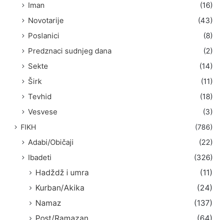
Iman
(16)
Novotarije
(43)
Poslanici
(8)
Predznaci sudnjeg dana
(2)
Sekte
(14)
Širk
(11)
Tevhid
(18)
Vesvese
(3)
FIKH
(786)
Adabi/Običaji
(22)
Ibadeti
(326)
Hadždž i umra
(11)
Kurban/Akika
(24)
Namaz
(137)
Post/Ramazan
(64)