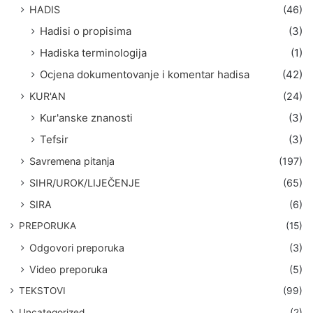
HADIS
(46)
Hadisi o propisima
(3)
Hadiska terminologija
(1)
Ocjena dokumentovanje i komentar hadisa
(42)
KUR'AN
(24)
Kur'anske znanosti
(3)
Tefsir
(3)
Savremena pitanja
(197)
SIHR/UROK/LIJEČENJE
(65)
SIRA
(6)
PREPORUKA
(15)
Odgovori preporuka
(3)
Video preporuka
(5)
TEKSTOVI
(99)
Uncategorized
(2)