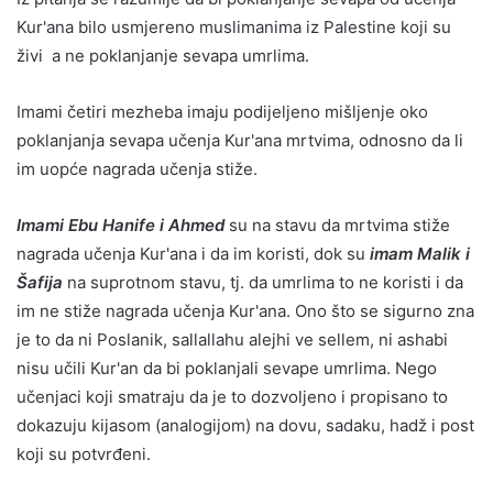
Kur'ana bilo usmjereno muslimanima iz Palestine koji su
živi a ne poklanjanje sevapa umrlima.
Imami četiri mezheba imaju podijeljeno mišljenje oko
poklanjanja sevapa učenja Kur'ana mrtvima, odnosno da li
im uopće nagrada učenja stiže.
Imami Ebu Hanife i Ahmed
su na stavu da mrtvima stiže
nagrada učenja Kur'ana i da im koristi, dok su
imam Malik i
Šafija
na suprotnom stavu, tj. da umrlima to ne koristi i da
im ne stiže nagrada učenja Kur'ana. Ono što se sigurno zna
je to da ni Poslanik, sallallahu alejhi ve sellem, ni ashabi
nisu učili Kur'an da bi poklanjali sevape umrlima. Nego
učenjaci koji smatraju da je to dozvoljeno i propisano to
dokazuju kijasom (analogijom) na dovu, sadaku, hadž i post
koji su potvrđeni.