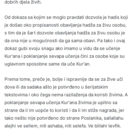
dobrih djela živih.
Od dokaza sa kojim se moglo pravdati dozvola je hadis koji
je došao oko propisanosti obavljanja hadža za živu osobu,
s tim da je šart dozvole obavljanja hadža za živu osobu je
da ona nije u mogućnosti da ga sama obavi. Pa tako i ovaj
dokaz gubi svoju snagu ako imamo u vidu da se učenje
Kur'ana i poklanjanje sevapa učenja čini za osobe koje su
uglavnom sposobne same da uče Kur'an.
Prema tome, preče je, bolje i ispravnije da se za žive uči
dova ili da sadaka ašto je potvrđeno u šerijatskim
tekstovima i oko čega nema razilaženja da koristi živima. A
poklanjanje sevapa učenja Kur'ana živima je upitno sa
strane da li im uopće to koristi i da li im stiže nagrada, jer
tako nešto nije potvrđeno do strane Poslanika, sallallahu
alejhi ve sellem, niti ashaba, niti selefa. Ve billahi tevfik.