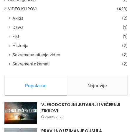
VIDEO KLIPOVI
(423)
Akida
(2)
Dawa
(1)
Fikh
(1)
Historija
(2)
Savremena pitanja video
(2)
Savremeni džemati
(2)
Popularno
Najnovije
VJERODOSTOJNI JUTARNJI I VEČERNJI
ZIKROVI
26/05/2020
PRAVILNO UZIMANJE GUSULA