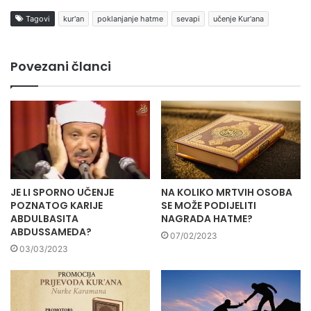
Tagovi
kur'an
poklanjanje hatme
sevapi
učenje Kur'ana
Povezani članci
JE LI SPORNO UČENJE
NA KOLIKO MRTVIH OSOBA
POZNATOG KARIJE
SE MOŽE PODIJELITI
ABDULBASITA
NAGRADA HATME?
ABDUSSAMEDA?
07/02/2023
03/03/2023