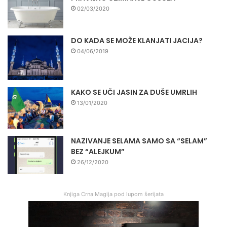
02/03/2020
DO KADA SE MOŽE KLANJATI JACIJA?
04/06/2019
KAKO SE UČI JASIN ZA DUŠE UMRLIH
13/01/2020
NAZIVANJE SELAMA SAMO SA “SELAM”
BEZ “ALEJKUM”
26/12/2020
Knjiga Crna Magija pod lupom šerijata