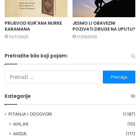
PRIJEVOD KUR'ANA NURKE
JESMO LI OBAVEZNI
KARAMANA
POZIVATI DRUGE NA UPUTU?
13/11/2022
17/06/2020
Pretražite bilo koji pojam:
P
r
e
t
Kategorije
r
a
g
PITANJA I ODGOVORI
(1.187)
a
AHLAK
(10)
:
AKIDA
(111)