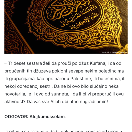
– Trideset sestara želi da prouči po džuz Kur'ana, i da od
proučenih tih džuzeva pokloni sevape nekim pojedincima
ili grupacijama, kao npr. narodu Palestiine, ili bolesnima, ili
nekoj određenoj sestri. Da ne bi ovo bilo slučajno neka
novotarija, je li ovo od sunneta, i da li bi vi preporučili ovu
aktivnost? Da vas sve Allah obilatno nagradi amin!
ODGOVOR: Alejkumusselam.
Iz pitanja se razumije da bi poklanjanje sevapa od učenja