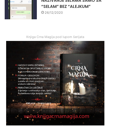
NAZIVANJE SELAMA SAMO SA
“SELAM” BEZ “ALEJKUM”
26/12/2020
Knjiga Crna Magija pod lupom šerijata