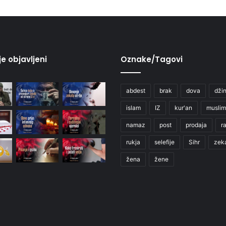
je objavljeni
Oznake/Tagovi
abdest
brak
dova
džin
islam
IZ
kur'an
muslim
namaz
post
prodaja
r
rukja
selefije
Sihr
zek
žena
žene