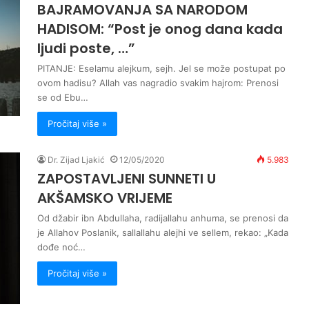
BAJRAMOVANJA SA NARODOM
HADISOM: “Post je onog dana kada
ljudi poste, …”
PITANJE: Eselamu alejkum, sejh. Jel se može postupat po
ovom hadisu? Allah vas nagradio svakim hajrom: Prenosi
se od Ebu…
Pročitaj više »
Dr. Zijad Ljakić
12/05/2020
5.983
ZAPOSTAVLJENI SUNNETI U
AKŠAMSKO VRIJEME
Od džabir ibn Abdullaha, radijallahu anhuma, se prenosi da
je Allahov Poslanik, sallallahu alejhi ve sellem, rekao: „Kada
dođe noć…
Pročitaj više »