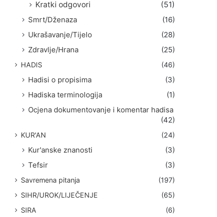
Kratki odgovori
(51)
Smrt/Dženaza
(16)
Ukrašavanje/Tijelo
(28)
Zdravlje/Hrana
(25)
HADIS
(46)
Hadisi o propisima
(3)
Hadiska terminologija
(1)
Ocjena dokumentovanje i komentar hadisa
(42)
KUR'AN
(24)
Kur'anske znanosti
(3)
Tefsir
(3)
Savremena pitanja
(197)
SIHR/UROK/LIJEČENJE
(65)
SIRA
(6)