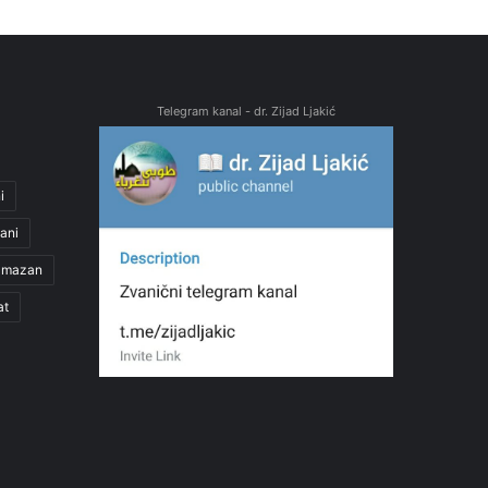
Telegram kanal - dr. Zijad Ljakić
i
ani
amazan
at