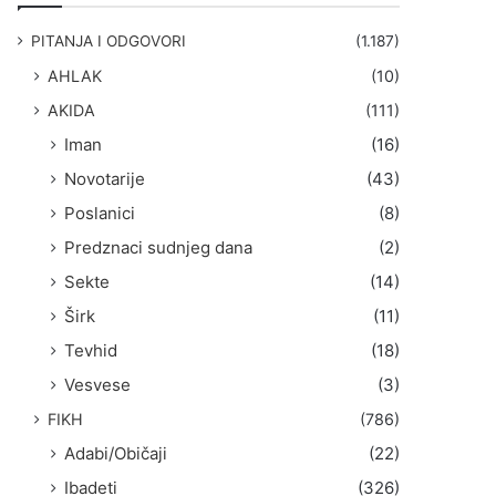
g
a
PITANJA I ODGOVORI
(1.187)
:
AHLAK
(10)
AKIDA
(111)
Iman
(16)
Novotarije
(43)
Poslanici
(8)
Predznaci sudnjeg dana
(2)
Sekte
(14)
Širk
(11)
Tevhid
(18)
Vesvese
(3)
FIKH
(786)
Adabi/Običaji
(22)
Ibadeti
(326)