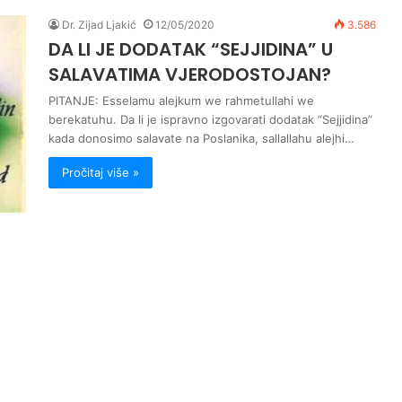
Dr. Zijad Ljakić
12/05/2020
3.586
DA LI JE DODATAK “SEJJIDINA” U
SALAVATIMA VJERODOSTOJAN?
PITANJE: Esselamu alejkum we rahmetullahi we
berekatuhu. Da li je ispravno izgovarati dodatak “Sejjidina”
kada donosimo salavate na Poslanika, sallallahu alejhi…
Pročitaj više »