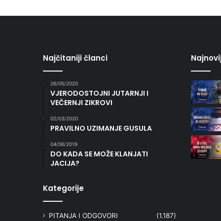
Najčitaniji članci
Najnovi
26/05/2020
VJERODOSTOJNI JUTARNJI I
VEČERNJI ZIKROVI
02/03/2020
PRAVILNO UZIMANJE GUSULA
04/06/2019
DO KADA SE MOŽE KLANJATI
JACIJA?
Kategorije
PITANJA I ODGOVORI
(1.187)