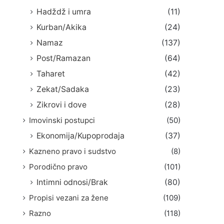
Hadždž i umra
(11)
Kurban/Akika
(24)
Namaz
(137)
Post/Ramazan
(64)
Taharet
(42)
Zekat/Sadaka
(23)
Zikrovi i dove
(28)
Imovinski postupci
(50)
Ekonomija/Kupoprodaja
(37)
Kazneno pravo i sudstvo
(8)
Porodično pravo
(101)
Intimni odnosi/Brak
(80)
Propisi vezani za žene
(109)
Razno
(118)