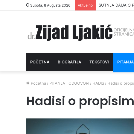
ŠUTNJA DAIJA O P
Subota, 8 Augusta 2026
Aktuelno
POČETNA
BIOGRAFIJA
TEKSTOVI
PITANJA
Početna
/
PITANJA I ODGOVORI
/
HADIS
/
Hadisi o propi
Hadisi o propisi