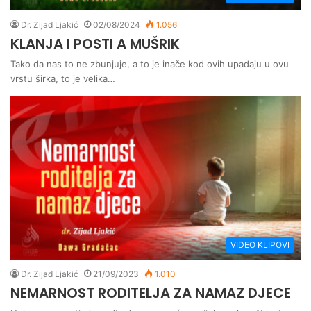
Dr. Zijad Ljakić
02/08/2024
1.056
KLANJA I POSTI A MUŠRIK
Tako da nas to ne zbunjuje, a to je inače kod ovih upadaju u ovu
vrstu širka, to je velika…
VIDEO KLIPOVI
Dr. Zijad Ljakić
21/09/2023
1.010
NEMARNOST RODITELJA ZA NAMAZ DJECE