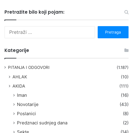
Pretražite bilo koji pojam:
P
r
e
t
Kategorije
r
a
g
PITANJA I ODGOVORI
(1.187)
a
AHLAK
(10)
:
AKIDA
(111)
Iman
(16)
Novotarije
(43)
Poslanici
(8)
Predznaci sudnjeg dana
(2)
Sekte
(14)