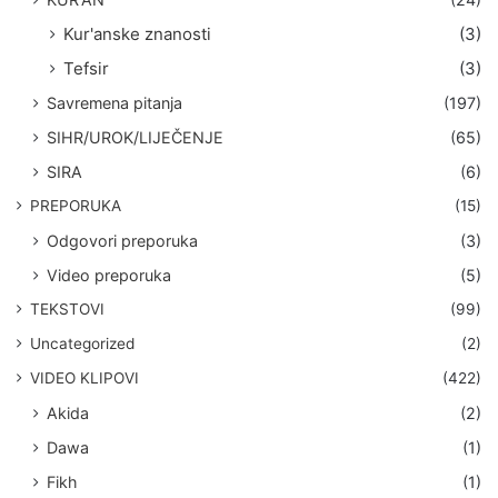
Kur'anske znanosti
(3)
Tefsir
(3)
Savremena pitanja
(197)
SIHR/UROK/LIJEČENJE
(65)
SIRA
(6)
PREPORUKA
(15)
Odgovori preporuka
(3)
Video preporuka
(5)
TEKSTOVI
(99)
Uncategorized
(2)
VIDEO KLIPOVI
(422)
Akida
(2)
Dawa
(1)
Fikh
(1)