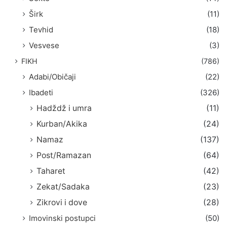
Širk
(11)
Tevhid
(18)
Vesvese
(3)
FIKH
(786)
Adabi/Običaji
(22)
Ibadeti
(326)
Hadždž i umra
(11)
Kurban/Akika
(24)
Namaz
(137)
Post/Ramazan
(64)
Taharet
(42)
Zekat/Sadaka
(23)
Zikrovi i dove
(28)
Imovinski postupci
(50)