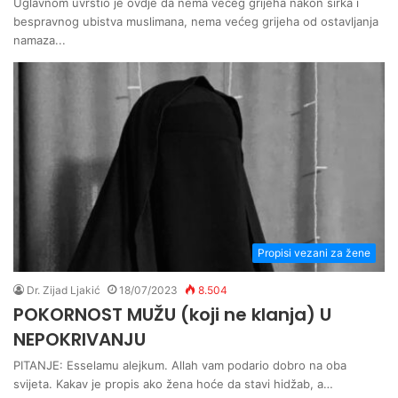
Uglavnom uvrstio je ovdje da nema većeg grijeha nakon širka i
bespravnog ubistva muslimana, nema većeg grijeha od ostavljanja
namaza...
Propisi vezani za žene
Dr. Zijad Ljakić
18/07/2023
8.504
POKORNOST MUŽU (koji ne klanja) U
NEPOKRIVANJU
PITANJE: Esselamu alejkum. Allah vam podario dobro na oba
svijeta. Kakav je propis ako žena hoće da stavi hidžab, a…