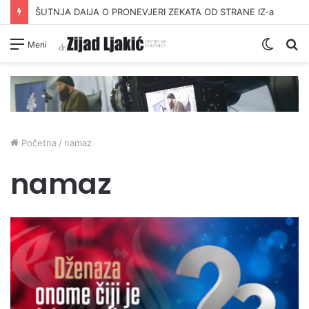
ŠUTNJA DAIJA O PRONEVJERI ZEKATA OD STRANE IZ-a
Switc
Pr
Meni
skin
Početna
/
namaz
namaz