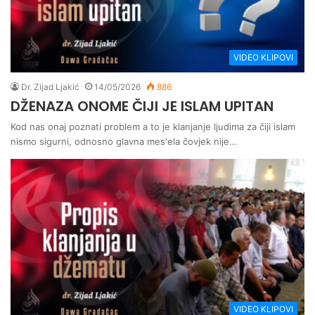
VIDEO KLIPOVI
Dr. Zijad Ljakić
14/05/2026
886
DŽENAZA ONOME ČIJI JE ISLAM UPITAN
Kod nas onaj poznati problem a to je klanjanje ljudima za čiji islam
nismo sigurni, odnosno glavna mes'ela čovjek nije…
VIDEO KLIPOVI