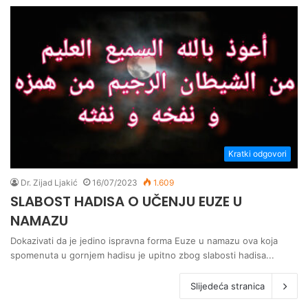
Kratki odgovori
Dr. Zijad Ljakić
16/07/2023
1.609
SLABOST HADISA O UČENJU EUZE U
NAMAZU
Dokazivati da je jedino ispravna forma Euze u namazu ova koja
spomenuta u gornjem hadisu je upitno zbog slabosti hadisa...
Slijedeća stranica