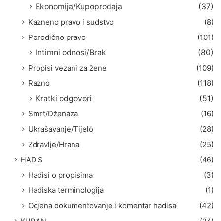
Ekonomija/Kupoprodaja
(37)
Kazneno pravo i sudstvo
(8)
Porodično pravo
(101)
Intimni odnosi/Brak
(80)
Propisi vezani za žene
(109)
Razno
(118)
Kratki odgovori
(51)
Smrt/Dženaza
(16)
Ukrašavanje/Tijelo
(28)
Zdravlje/Hrana
(25)
HADIS
(46)
Hadisi o propisima
(3)
Hadiska terminologija
(1)
Ocjena dokumentovanje i komentar hadisa
(42)
KUR'AN
(24)