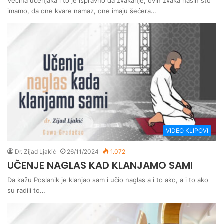
Većina učenjaka i to je ispravno da žvakanje, ovih žvaka naših što
imamo, da one kvare namaz, one imaju šećera…
VIDEO KLIPOVI
Dr. Zijad Ljakić
26/11/2024
1.072
UČENJE NAGLAS KAD KLANJAMO SAMI
Da kažu Poslanik je klanjao sam i učio naglas a i to ako, a i to ako
su radili to…