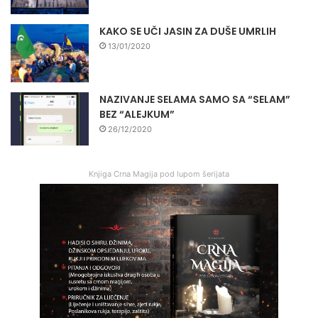
KAKO SE UČI JASIN ZA DUŠE UMRLIH
13/01/2020
NAZIVANJE SELAMA SAMO SA “SELAM”
BEZ “ALEJKUM”
26/12/2020
Knjiga Crna Magija pod lupom šerijata