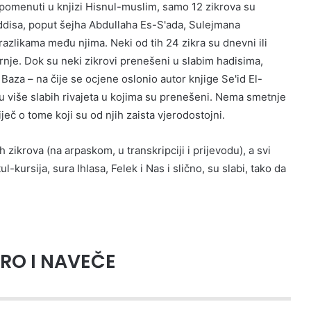
u spomenuti u knjizi Hisnul-muslim, samo 12 zikrova su
disa, poput šejha Abdullaha Es-S'ada, Sulejmana
 razlikama među njima. Neki od tih 24 zikra su dnevni ili
ernje. Dok su neki zikrovi prenešeni u slabim hadisima,
 Baza – na čije se ocjene oslonio autor knjige Se'id El-
ovu više slabih rivajeta u kojima su prenešeni. Nema smetnje
ječ o tome koji su od njih zaista vjerodostojni.
ikrova (na arpaskom, u transkripciji i prijevodu), a svi
-kursija, sura Ihlasa, Felek i Nas i slično, su slabi, tako da
TRO I NAVEČE