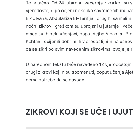
To je tačno. Od 24 jutarnja i večernja zikra koji s
vjerodostojni po ocjeni nekoliko savremenih muhad
El-‘Ulvana, Abdulaziza Et-Tarifija i drugih, sa malim
noćni zikrovi, greškom su ubrojani u jutarnje i več
mada su ih neki učenjaci, poput šejha Albanija i Bin
Kahtani, ocijenili dobrim ili vjerodostijnim na osn
da se zikri po svim navedenim zikrovima, ovdje je ri
U narednom tekstu biće navedeno 12 vjerodostojnih z
drugi zikrovi koji nisu spomenuti, poput učenja Ajetul
nema potrebe da se navode.
ZIKROVI KOJI SE UČE I UJU