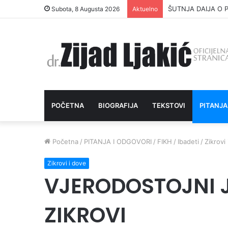
ŠUTNJA DAIJA O P
Subota, 8 Augusta 2026
Aktuelno
POČETNA
BIOGRAFIJA
TEKSTOVI
PITANJA
Početna
/
PITANJA I ODGOVORI
/
FIKH
/
Ibadeti
/
Zikrovi
Zikrovi i dove
VJERODOSTOJNI J
ZIKROVI