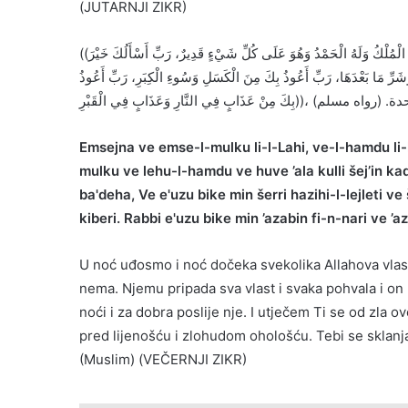
(JUTARNJI ZIKR)
((أَمْسَيْنَا وَأَمْسَى الْمُلْكُ لِلَّهِ، وَالْحَمْدُ لِلَّهِ لَا إِلَهَ إِلَّا اللهُ، وَحْدَهُ لَا شَرِيكَ لَهُ الْمُلْكُ وَلَهُ الْحَمْدُ وَهُوَ عَلَى كُلِّ شَيْءٍ قَدِيرٌ، رَبِّ أَسْأَلُكَ خَيْرَ
وَشَرِّ مَا بَعْدَهَا، رَبِّ أَعُوذُ بِكَ مِنَ الْكَسَلِ وَسُوءِ الْكِبَرِ، رَبِّ أَعُوذُ
لنَّارِ وَعَذَابٍ فِي الْقَبْرِ))، مرة واحدة. (رواه مسلم
Emsejna ve emse-l-mulku li-l-Lahi, ve-l-hamdu li-l-
mulku ve lehu-l-hamdu ve huve ’ala kulli šej’in kadi
ba'deha, Ve e'uzu bike min šerri hazihi-l-lejleti ve
kiberi. Rabbi e'uzu bike min ’azabin fi-n-nari ve ’az
U noć uđosmo i noć dočeka svekolika Allahova vlas
nema. Njemu pripada sva vlast i svaka pohvala i on
noći i za dobra poslije nje. I utječem Ti se od zla o
pred lijenošću i zlohudom ohološću. Tebi se skl
(Muslim) (VEČERNJI ZIKR)