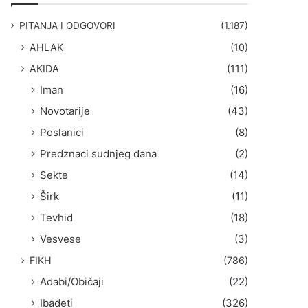
g
a
PITANJA I ODGOVORI
(1.187)
:
AHLAK
(10)
AKIDA
(111)
Iman
(16)
Novotarije
(43)
Poslanici
(8)
Predznaci sudnjeg dana
(2)
Sekte
(14)
Širk
(11)
Tevhid
(18)
Vesvese
(3)
FIKH
(786)
Adabi/Običaji
(22)
Ibadeti
(326)