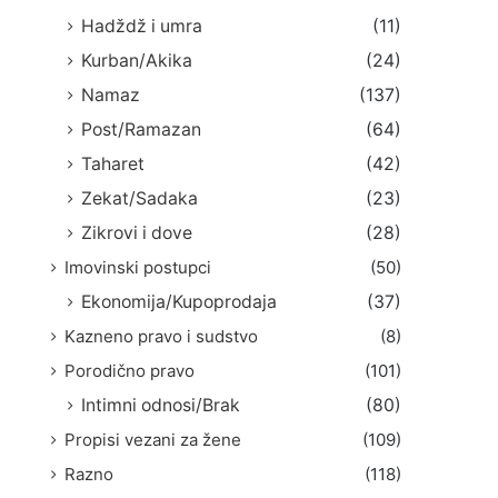
Hadždž i umra
(11)
Kurban/Akika
(24)
Namaz
(137)
Post/Ramazan
(64)
Taharet
(42)
Zekat/Sadaka
(23)
Zikrovi i dove
(28)
Imovinski postupci
(50)
Ekonomija/Kupoprodaja
(37)
Kazneno pravo i sudstvo
(8)
Porodično pravo
(101)
Intimni odnosi/Brak
(80)
Propisi vezani za žene
(109)
Razno
(118)