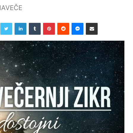
 NAVEČE
Twitter
LinkedIn
Tumblr
Pinterest
Reddit
Messenger
Share via Email