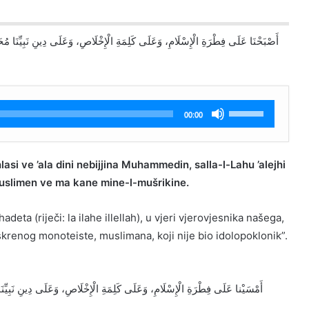
Koristite
00:00
Gore/Dole
strelice
za
hlasi ve ’ala dini nebijjina Muhammedin, salla-l-Lahu ’alejhi
pojačavanje
 muslimen ve ma kane mine-l-mušrikine.
ili
smanjivanje
deta (riječi: la ilahe illellah), u vjeri vjerovjesnika našega,
tona.
krenog monoteiste, muslimana, koji nije bio idolopoklonik”.