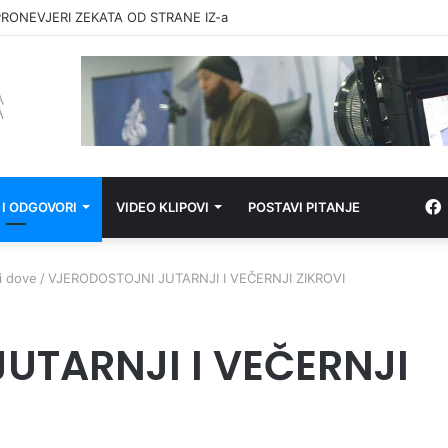
RONEVJERI ZEKATA OD STRANE IZ-a
 I ODGOVORI
VIDEO KLIPOVI
POSTAVI PITANJE
 i dove
/
VJERODOSTOJNI JUTARNJI I VEČERNJI ZIKROVI
UTARNJI I VEČERNJI