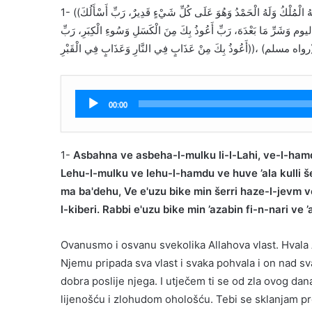
1- ((أَصْبَحْنَا وَأَصْبَحَ الْمُلْكُ لِلَّهِ، وَالْحَمْدُ لِلَّهِ لَا إِلَهَ إِلَّا اللهُ، وَحْدَهُ لَا شَرِيكَ لَهُ الْمُلْكُ وَلَهُ الْحَمْدُ وَهُوَ عَلَى كُلِّ شَيْءٍ قَدِيرٌ، رَبِّ أَسْأَلُكَ
يوم وَشَرِّ مَا بَعْدَهَ، رَبِّ أَعُوذُ بِكَ مِنَ الْكَسَلِ وَسُوءِ الْكِبَرِ، رَبِّ
َابٍ فِي الْقَبْرِ))، مرة واحدة. (رواه مسلم
Audio
00:00
Player
1-
Asbahna ve asbeha-l-mulku li-l-Lahi, ve-l-hamdu 
Lehu-l-mulku ve lehu-l-hamdu ve huve ’ala kulli še
ma ba'dehu, Ve e'uzu bike min šerri haze-l-jevm ve
l-kiberi. Rabbi e'uzu bike min ’azabin fi-n-nari ve ’
Ovanusmo i osvanu svekolika Allahova vlast. Hvala
Njemu pripada sva vlast i svaka pohvala i on nad s
dobra poslije njega. I utječem ti se od zla ovog dan
lijenošću i zlohudom ohološću. Tebi se sklanjam