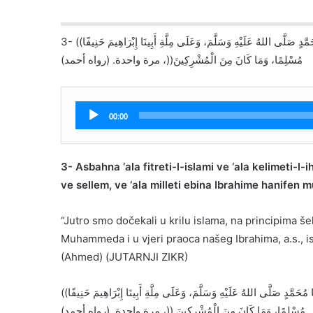
3- ((أَصْبَحْنَا عَلَى فِطْرَةِ الْإِسْلَامِ، وَعَلَى كَلِمَةِ الْإِخْلَاصِ، وَعَلَى دِينِ نَبِيِّنَا مُحَمَّدٍ صَلَّى اللهُ عَلَيْهِ وَسَلَّمَ، وَعَلَى مِلَّةِ أَبِينَا إِبْرَاهِيمَ حَنِيفًا
مُسْلِمًا، وَمَا كَانَ مِنَ الْمُشْرِكِينَ((، مرة واحدة. (رواه أحمد)
Audio
00:00
Player
3- Asbahna ‘ala fitreti-l-islami ve ‘ala kelimeti-l-i
ve sellem, ve ‘ala milleti ebina Ibrahime hanifen
“Jutro smo dočekali u krilu islama, na principima šeha
Muhammeda i u vjeri praoca našeg Ibrahima, a.s., is
(Ahmed) (JUTARNJI ZIKR)
((أَمْسَيْنا عَلَى فِطْرَةِ الْإِسْلَامِ، وَعَلَى كَلِمَةِ الْإِخْلَاصِ، وَعَلَى دِينِ نَبِيِّنَا مُحَمَّدٍ صَلَّى اللهُ عَلَيْهِ وَسَلَّمَ، وَعَلَى مِلَّةِ أَبِينَا إِبْرَاهِيمَ حَنِيفًا
مُسْلِمًا، وَمَا كَانَ مِنَ الْمُشْرِكِينَ ((، مرة واحدة. (رواه أحمد)