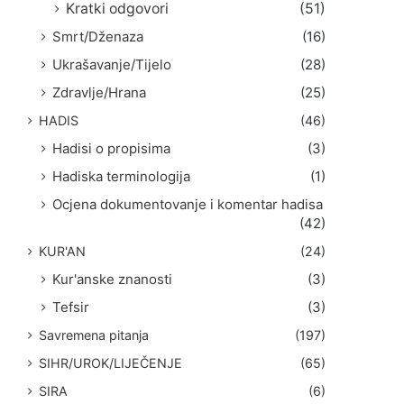
Kratki odgovori
(51)
Smrt/Dženaza
(16)
Ukrašavanje/Tijelo
(28)
Zdravlje/Hrana
(25)
HADIS
(46)
Hadisi o propisima
(3)
Hadiska terminologija
(1)
Ocjena dokumentovanje i komentar hadisa
(42)
KUR'AN
(24)
Kur'anske znanosti
(3)
Tefsir
(3)
Savremena pitanja
(197)
SIHR/UROK/LIJEČENJE
(65)
SIRA
(6)