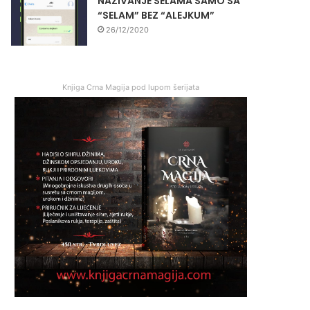
NAZIVANJE SELAMA SAMO SA
“SELAM” BEZ “ALEJKUM”
26/12/2020
Knjiga Crna Magija pod lupom šerijata