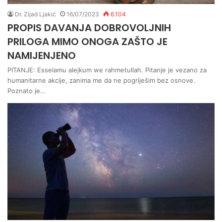
Dr. Zijad Ljakić
16/07/2023
6.104
PROPIS DAVANJA DOBROVOLJNIH
PRILOGA MIMO ONOGA ZAŠTO JE
NAMIJENJENO
PITANJE: Esselamu alejkum we rahmetullah. Pitanje je vezano za
humanitarne akcije, zanima me da ne pogriješim bez osnove.
Poznato je…