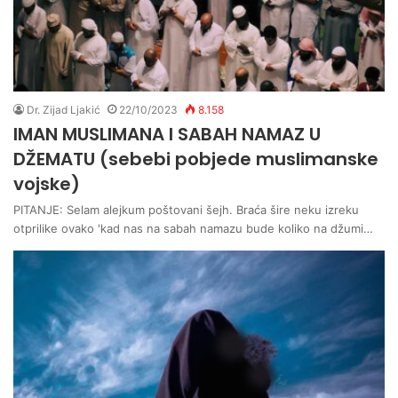
Dr. Zijad Ljakić
22/10/2023
8.158
IMAN MUSLIMANA I SABAH NAMAZ U
DŽEMATU (sebebi pobjede muslimanske
vojske)
PITANJE: Selam alejkum poštovani šejh. Braća šire neku izreku
otprilike ovako 'kad nas na sabah namazu bude koliko na džumi…