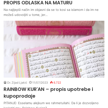
PROPIS ODLASKA NA MATURU
Na najljepši način im objasni da se to kosi sa islamom i da im ne
možeš udovoljiti u tome, jer…
Dr. Zijad Ljakić
11/07/2023
6.722
RAINBOW KUR'AN – propis upotrebe i
kupoprodaje
PITANJE: Esselamu alejkum we rahmetullahi. Da li je dozvoljeno
koristiti tzv. Rainbow Kur'an?