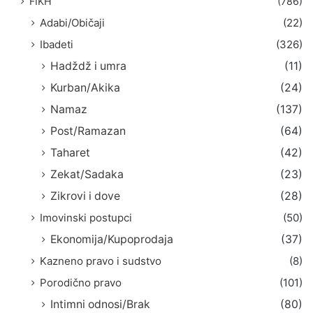
FIKH
(786)
Adabi/Običaji
(22)
Ibadeti
(326)
Hadždž i umra
(11)
Kurban/Akika
(24)
Namaz
(137)
Post/Ramazan
(64)
Taharet
(42)
Zekat/Sadaka
(23)
Zikrovi i dove
(28)
Imovinski postupci
(50)
Ekonomija/Kupoprodaja
(37)
Kazneno pravo i sudstvo
(8)
Porodično pravo
(101)
Intimni odnosi/Brak
(80)