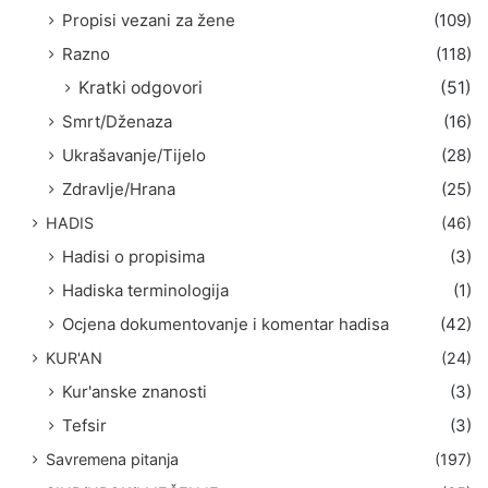
Propisi vezani za žene
(109)
Razno
(118)
Kratki odgovori
(51)
Smrt/Dženaza
(16)
Ukrašavanje/Tijelo
(28)
Zdravlje/Hrana
(25)
HADIS
(46)
Hadisi o propisima
(3)
Hadiska terminologija
(1)
Ocjena dokumentovanje i komentar hadisa
(42)
KUR'AN
(24)
Kur'anske znanosti
(3)
Tefsir
(3)
Savremena pitanja
(197)