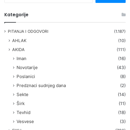
e
t
Kategorije
r
a
g
PITANJA I ODGOVORI
(1.187)
a
AHLAK
(10)
:
AKIDA
(111)
Iman
(16)
Novotarije
(43)
Poslanici
(8)
Predznaci sudnjeg dana
(2)
Sekte
(14)
Širk
(11)
Tevhid
(18)
Vesvese
(3)