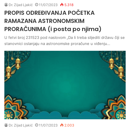
Dr. Zijad Ljakić
11/07/2023
5.318
PROPIS ODREĐIVANJA POČETKA
RAMAZANA ASTRONOMSKIM
PRORAČUNIMA (i posta po njima)
U fetvi broj 231523 pod naslovom „Da li treba slijediti državu čiji se
stanovnici oslanjaju na astronomske proračune u viđenju…
Dr. Zijad Ljakić
11/07/2023
2.003