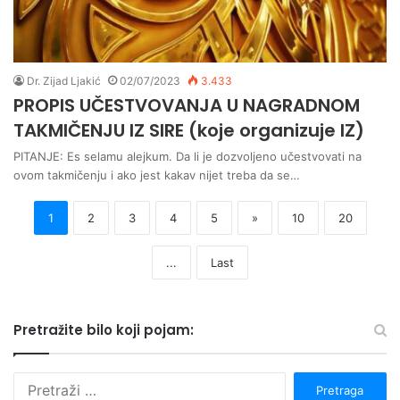
Dr. Zijad Ljakić
02/07/2023
3.433
PROPIS UČESTVOVANJA U NAGRADNOM
TAKMIČENJU IZ SIRE (koje organizuje IZ)
PITANJE: Es selamu alejkum. Da li je dozvoljeno učestvovati na
ovom takmičenju i ako jest kakav nijet treba da se…
1
2
3
4
5
»
10
20
...
Last
Pretražite bilo koji pojam:
P
r