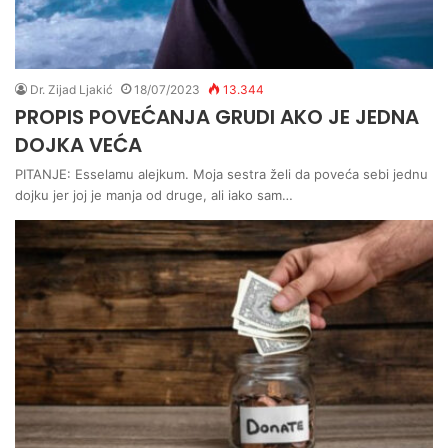
Dr. Zijad Ljakić
18/07/2023
13.344
PROPIS POVEĆANJA GRUDI AKO JE JEDNA
DOJKA VEĆA
PITANJE: Esselamu alejkum. Moja sestra želi da poveća sebi jednu
dojku jer joj je manja od druge, ali iako sam…