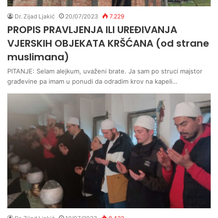
Dr. Zijad Ljakić
20/07/2023
7.229
PROPIS PRAVLJENJA ILI UREĐIVANJA
VJERSKIH OBJEKATA KRŠĆANA (od strane
muslimana)
PITANJE: Selam alejkum, uvaženi brate. Ja sam po struci majstor
građevine pa imam u ponudi da odradim krov na kapeli…