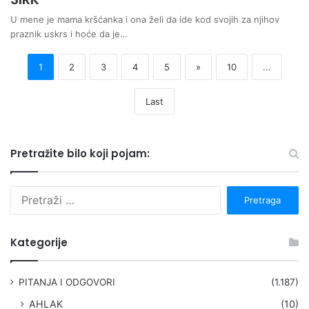
U mene je mama kršćanka i ona želi da ide kod svojih za njihov
praznik uskrs i hoće da je…
1
2
3
4
5
»
10
...
Last
Pretražite bilo koji pojam:
P
r
e
t
Kategorije
r
a
g
PITANJA I ODGOVORI
(1.187)
a
AHLAK
(10)
: