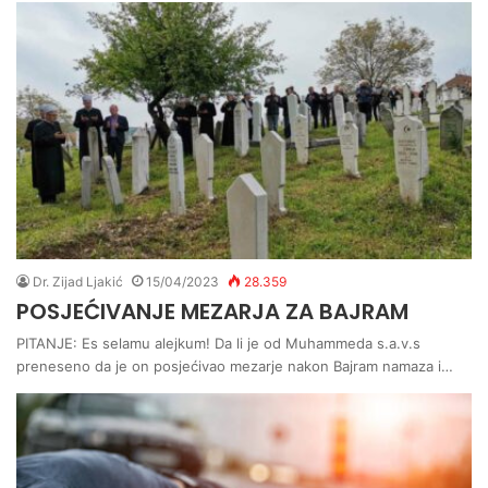
Dr. Zijad Ljakić
15/04/2023
28.359
POSJEĆIVANJE MEZARJA ZA BAJRAM
PITANJE: Es selamu alejkum! Da li je od Muhammeda s.a.v.s
preneseno da je on posjećivao mezarje nakon Bajram namaza i…