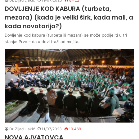
Dr. Zijad Ljakić
19/07/2023
8.422
DOVLJENJE KOD KABURA (turbeta,
mezara) (kada je veliki širk, kada mali, a
kada novotarija?)
Dovljenje kod kabura (turbeta ili mezara) se može podijeliti u tri
stanja: Prvo – da u dovi traži od mejita…
Dr. Zijad Ljakić
11/07/2023
10.469
NOVA AJVATOVCA