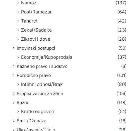
Namaz
(137)
Post/Ramazan
(64)
Taharet
(42)
Zekat/Sadaka
(23)
Zikrovi i dove
(28)
Imovinski postupci
(50)
Ekonomija/Kupoprodaja
(37)
Kazneno pravo i sudstvo
(8)
Porodično pravo
(101)
Intimni odnosi/Brak
(80)
Propisi vezani za žene
(109)
Razno
(118)
Kratki odgovori
(51)
Smrt/Dženaza
(16)
Ukrašavanje/Tijelo
(28)