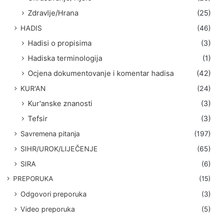
Zdravlje/Hrana
(25)
HADIS
(46)
Hadisi o propisima
(3)
Hadiska terminologija
(1)
Ocjena dokumentovanje i komentar hadisa
(42)
KUR'AN
(24)
Kur'anske znanosti
(3)
Tefsir
(3)
Savremena pitanja
(197)
SIHR/UROK/LIJEČENJE
(65)
SIRA
(6)
PREPORUKA
(15)
Odgovori preporuka
(3)
Video preporuka
(5)