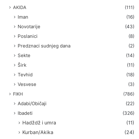
AKIDA
(111)
Iman
(16)
Novotarije
(43)
Poslanici
(8)
Predznaci sudnjeg dana
(2)
Sekte
(14)
Širk
(11)
Tevhid
(18)
Vesvese
(3)
FIKH
(786)
Adabi/Običaji
(22)
Ibadeti
(326)
Hadždž i umra
(11)
Kurban/Akika
(24)