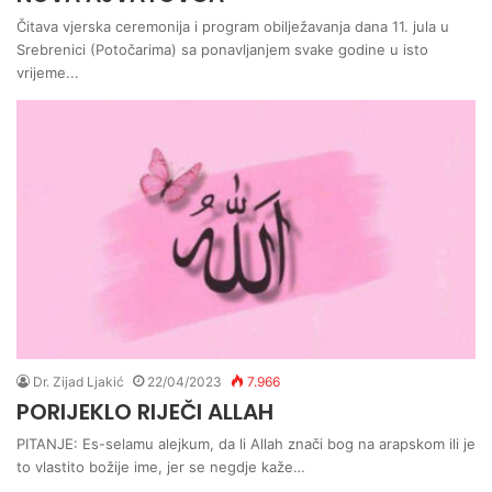
Čitava vjerska ceremonija i program obilježavanja dana 11. jula u
Srebrenici (Potočarima) sa ponavljanjem svake godine u isto
vrijeme...
Dr. Zijad Ljakić
22/04/2023
7.966
PORIJEKLO RIJEČI ALLAH
PITANJE: Es-selamu alejkum, da li Allah znači bog na arapskom ili je
to vlastito božije ime, jer se negdje kaže…