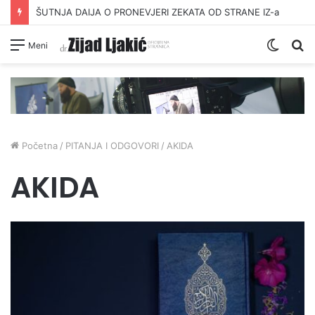
ŠUTNJA DAIJA O PRONEVJERI ZEKATA OD STRANE IZ-a
Switc
Pr
Meni
skin
Početna
/
PITANJA I ODGOVORI
/
AKIDA
AKIDA