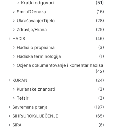
Kratki odgovori
(51)
Smrt/Dženaza
(16)
Ukrašavanje/Tijelo
(28)
Zdravlje/Hrana
(25)
HADIS
(46)
Hadisi o propisima
(3)
Hadiska terminologija
(1)
Ocjena dokumentovanje i komentar hadisa
(42)
KUR'AN
(24)
Kur'anske znanosti
(3)
Tefsir
(3)
Savremena pitanja
(197)
SIHR/UROK/LIJEČENJE
(65)
SIRA
(6)