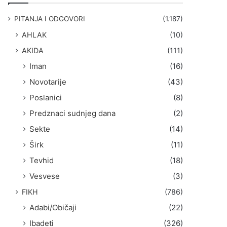
g
a
PITANJA I ODGOVORI
(1.187)
:
AHLAK
(10)
AKIDA
(111)
Iman
(16)
Novotarije
(43)
Poslanici
(8)
Predznaci sudnjeg dana
(2)
Sekte
(14)
Širk
(11)
Tevhid
(18)
Vesvese
(3)
FIKH
(786)
Adabi/Običaji
(22)
Ibadeti
(326)