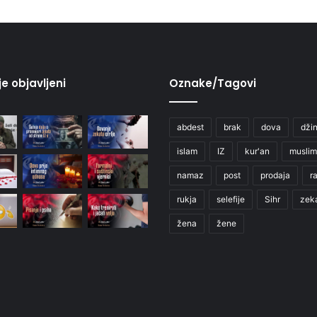
je objavljeni
Oznake/Tagovi
abdest
brak
dova
džin
islam
IZ
kur'an
muslim
namaz
post
prodaja
r
rukja
selefije
Sihr
zek
žena
žene