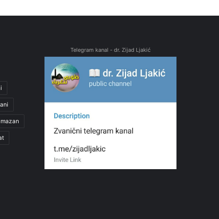
Telegram kanal - dr. Zijad Ljakić
i
ani
amazan
at