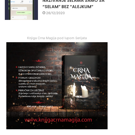
NAZIVANJE SELAMA SAMO SA
“SELAM” BEZ “ALEJKUM”
26/12/2020
Knjiga Crna Magija pod lupom šerijata