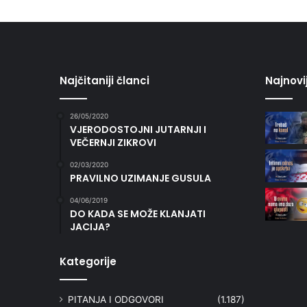
Najčitaniji članci
Najnovi
26/05/2020
VJERODOSTOJNI JUTARNJI I
VEČERNJI ZIKROVI
02/03/2020
PRAVILNO UZIMANJE GUSULA
04/06/2019
DO KADA SE MOŽE KLANJATI
JACIJA?
Kategorije
PITANJA I ODGOVORI
(1.187)