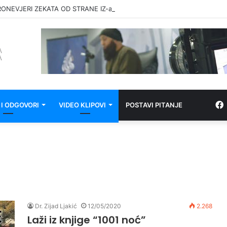
RONEVJERI ZEKATA OD STRANE IZ-a
 I ODGOVORI
VIDEO KLIPOVI
POSTAVI PITANJE
Dr. Zijad Ljakić
12/05/2020
2.268
Laži iz knjige “1001 noć”