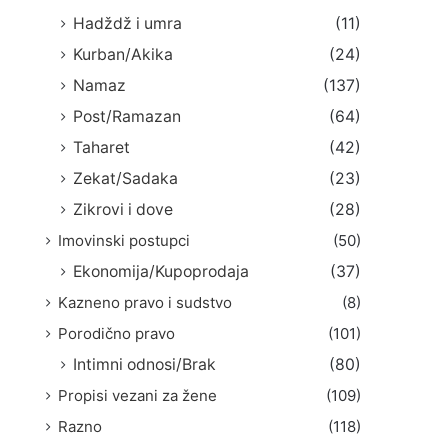
Hadždž i umra
(11)
Kurban/Akika
(24)
Namaz
(137)
Post/Ramazan
(64)
Taharet
(42)
Zekat/Sadaka
(23)
Zikrovi i dove
(28)
Imovinski postupci
(50)
Ekonomija/Kupoprodaja
(37)
Kazneno pravo i sudstvo
(8)
Porodično pravo
(101)
Intimni odnosi/Brak
(80)
Propisi vezani za žene
(109)
Razno
(118)