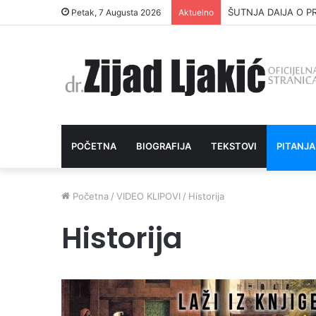
ŠUTNJA DAIJA O P
Petak, 7 Augusta 2026
Aktuelno
POČETNA
BIOGRAFIJA
TEKSTOVI
PITANJA
Početna
/
VIDEO KLIPOVI
/
Historija
Historija