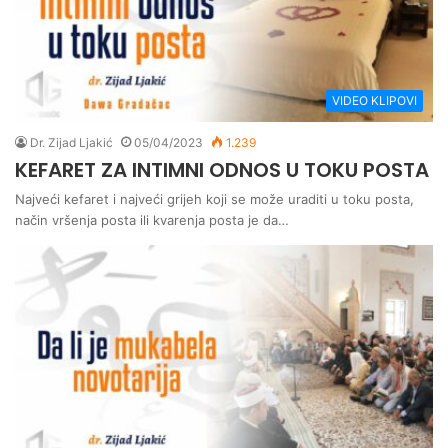
VIDEO KLIPOVI
Dr. Zijad Ljakić
05/04/2023
1.239
KEFARET ZA INTIMNI ODNOS U TOKU POSTA
Najveći kefaret i najveći grijeh koji se može uraditi u toku posta,
način vršenja posta ili kvarenja posta je da…