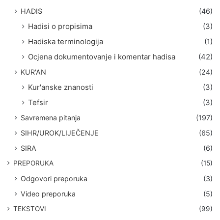
HADIS
(46)
Hadisi o propisima
(3)
Hadiska terminologija
(1)
Ocjena dokumentovanje i komentar hadisa
(42)
KUR'AN
(24)
Kur'anske znanosti
(3)
Tefsir
(3)
Savremena pitanja
(197)
SIHR/UROK/LIJEČENJE
(65)
SIRA
(6)
PREPORUKA
(15)
Odgovori preporuka
(3)
Video preporuka
(5)
TEKSTOVI
(99)