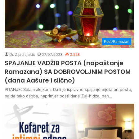
Post/Ramazan
Dr. Zijad Ljakić
07/07/2023
3.558
SPAJANJE VADŽIB POSTA (napaštanje
Ramazana) SA DOBROVOLJNIM POSTOM
(dana Aašure i slično)
PITANJE: Selam alejkum. Da li je ispravno spajanje nijeta pri postu,
pa da tako osoba, naprimjer posti dane Zul-hidza, dan…