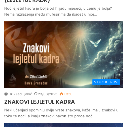
(LEJLETUL KADR)
Noć lejletul kadra je bolja od hiljadu mjeseci, u čemu je bolja?
Nema razilaženja među mufesirima da ibadet u njoj…
VIDEO KLIPOVI
Dr. Zijad Ljakić
23/03/2025
1.350
ZNAKOVI LEJLETUL KADRA
Neki učenjaci spominju dvije vrste znakova, kaže imaju znakovi u
toku te noći, a imaju znakovi nakon što prođe noć...