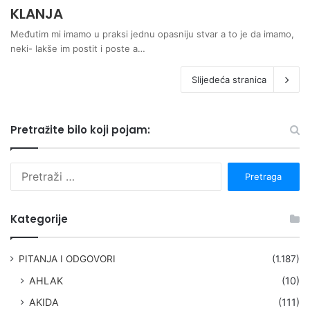
KLANJA
Međutim mi imamo u praksi jednu opasniju stvar a to je da imamo,
neki- lakše im postit i poste a…
Slijedeća stranica
Pretražite bilo koji pojam:
P
r
e
t
Kategorije
r
a
g
PITANJA I ODGOVORI
(1.187)
a
AHLAK
(10)
:
AKIDA
(111)