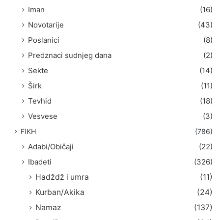
Iman
(16)
Novotarije
(43)
Poslanici
(8)
Predznaci sudnjeg dana
(2)
Sekte
(14)
Širk
(11)
Tevhid
(18)
Vesvese
(3)
FIKH
(786)
Adabi/Običaji
(22)
Ibadeti
(326)
Hadždž i umra
(11)
Kurban/Akika
(24)
Namaz
(137)