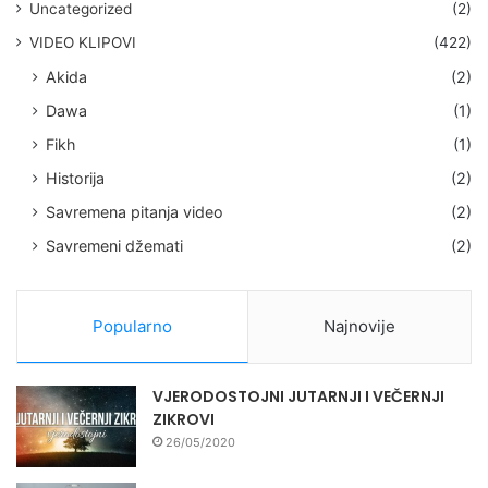
Uncategorized
(2)
VIDEO KLIPOVI
(422)
Akida
(2)
Dawa
(1)
Fikh
(1)
Historija
(2)
Savremena pitanja video
(2)
Savremeni džemati
(2)
Popularno
Najnovije
VJERODOSTOJNI JUTARNJI I VEČERNJI
ZIKROVI
26/05/2020