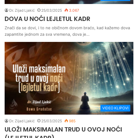
Dr. Zijad Ljakić
25/03/2025
3.067
DOVA U NOĆI LEJLETUL KADR
Znači da se dovi, i to ne običnom dovom braćo, kad kažemo dova
zapamtite jednom za sva vremena, dova je…
VIDEO KLIPOVI
Dr. Zijad Ljakić
25/03/2025
985
ULOŽI MAKSIMALAN TRUD U OVOJ NOĆI