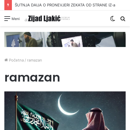
ŠUTNJA DAIJA O PRONEVJERI ZEKATA OD STRANE IZ-a
Switc
Pr
Meni
skin
Početna
/
ramazan
ramazan