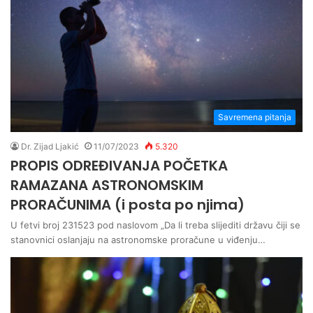
Savremena pitanja
Dr. Zijad Ljakić
11/07/2023
5.320
PROPIS ODREĐIVANJA POČETKA
RAMAZANA ASTRONOMSKIM
PRORAČUNIMA (i posta po njima)
U fetvi broj 231523 pod naslovom „Da li treba slijediti državu čiji se
stanovnici oslanjaju na astronomske proračune u viđenju…