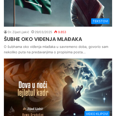
TEKSTOVI
Dr. Zijad Ljakić
29/03/2025
9.853
ŠUBHE OKO VIĐENJA MLAĐAKA
O šubhama oko viđenja mlađaka u savremeno doba, govorio sam
nekoliko puta na predavanjima o propisima posta...
VIDEO KLIPOVI