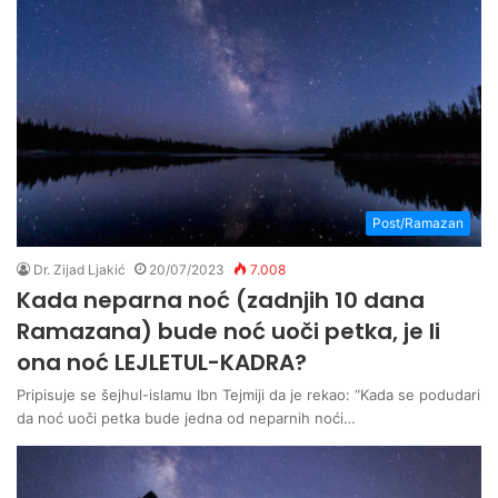
Post/Ramazan
Dr. Zijad Ljakić
20/07/2023
7.008
Kada neparna noć (zadnjih 10 dana
Ramazana) bude noć uoči petka, je li
ona noć LEJLETUL-KADRA?
Pripisuje se šejhul-islamu Ibn Tejmiji da je rekao: “Kada se podudari
da noć uoči petka bude jedna od neparnih noći…