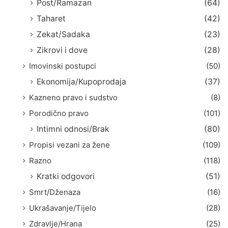
Post/Ramazan
(64)
Taharet
(42)
Zekat/Sadaka
(23)
Zikrovi i dove
(28)
Imovinski postupci
(50)
Ekonomija/Kupoprodaja
(37)
Kazneno pravo i sudstvo
(8)
Porodično pravo
(101)
Intimni odnosi/Brak
(80)
Propisi vezani za žene
(109)
Razno
(118)
Kratki odgovori
(51)
Smrt/Dženaza
(16)
Ukrašavanje/Tijelo
(28)
Zdravlje/Hrana
(25)