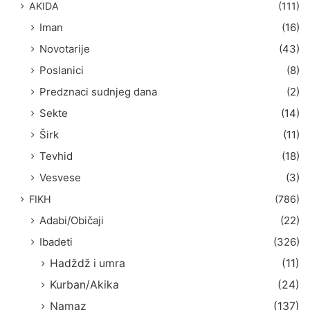
AKIDA
(111)
Iman
(16)
Novotarije
(43)
Poslanici
(8)
Predznaci sudnjeg dana
(2)
Sekte
(14)
Širk
(11)
Tevhid
(18)
Vesvese
(3)
FIKH
(786)
Adabi/Običaji
(22)
Ibadeti
(326)
Hadždž i umra
(11)
Kurban/Akika
(24)
Namaz
(137)