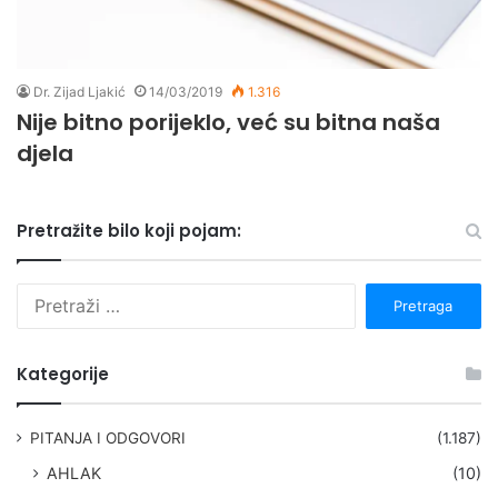
Dr. Zijad Ljakić
14/03/2019
1.316
Nije bitno porijeklo, već su bitna naša
djela
Pretražite bilo koji pojam:
P
r
e
t
Kategorije
r
a
g
PITANJA I ODGOVORI
(1.187)
a
AHLAK
(10)
: