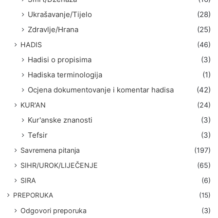
Ukrašavanje/Tijelo
(28)
Zdravlje/Hrana
(25)
HADIS
(46)
Hadisi o propisima
(3)
Hadiska terminologija
(1)
Ocjena dokumentovanje i komentar hadisa
(42)
KUR'AN
(24)
Kur'anske znanosti
(3)
Tefsir
(3)
Savremena pitanja
(197)
SIHR/UROK/LIJEČENJE
(65)
SIRA
(6)
PREPORUKA
(15)
Odgovori preporuka
(3)