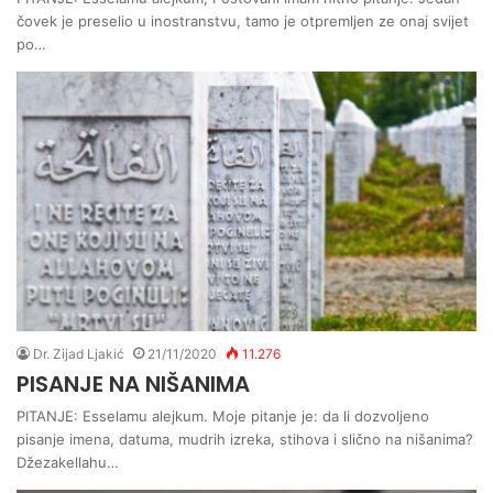
čovek je preselio u inostranstvu, tamo je otpremljen ze onaj svijet
po…
Dr. Zijad Ljakić
21/11/2020
11.276
PISANJE NA NIŠANIMA
PITANJE: Esselamu alejkum. Moje pitanje je: da li dozvoljeno
pisanje imena, datuma, mudrih izreka, stihova i slično na nišanima?
Džezakellahu…