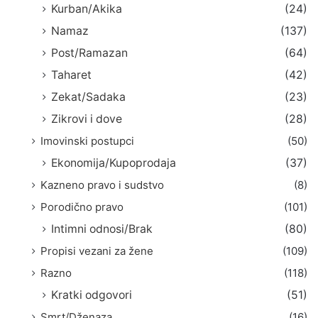
Kurban/Akika
(24)
Namaz
(137)
Post/Ramazan
(64)
Taharet
(42)
Zekat/Sadaka
(23)
Zikrovi i dove
(28)
Imovinski postupci
(50)
Ekonomija/Kupoprodaja
(37)
Kazneno pravo i sudstvo
(8)
Porodično pravo
(101)
Intimni odnosi/Brak
(80)
Propisi vezani za žene
(109)
Razno
(118)
Kratki odgovori
(51)
Smrt/Dženaza
(16)