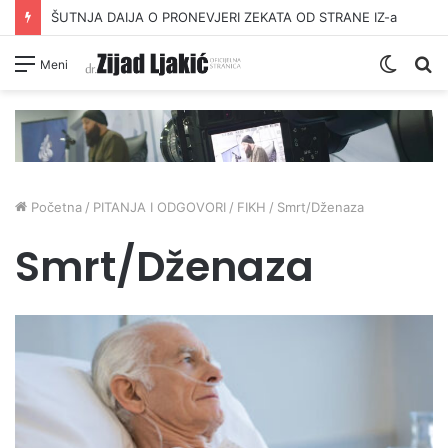
ŠUTNJA DAIJA O PRONEVJERI ZEKATA OD STRANE IZ-a
Switc
Pr
Meni
skin
Početna
/
PITANJA I ODGOVORI
/
FIKH
/
Smrt/Dženaza
Smrt/Dženaza