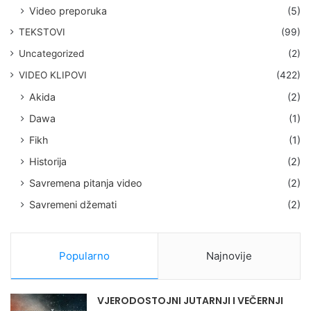
Video preporuka
(5)
TEKSTOVI
(99)
Uncategorized
(2)
VIDEO KLIPOVI
(422)
Akida
(2)
Dawa
(1)
Fikh
(1)
Historija
(2)
Savremena pitanja video
(2)
Savremeni džemati
(2)
Popularno
Najnovije
VJERODOSTOJNI JUTARNJI I VEČERNJI