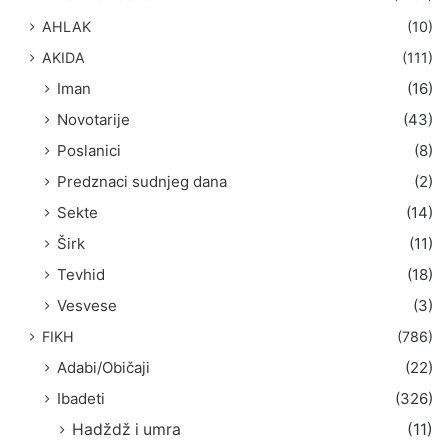
a
AHLAK
(10)
:
AKIDA
(111)
Iman
(16)
Novotarije
(43)
Poslanici
(8)
Predznaci sudnjeg dana
(2)
Sekte
(14)
Širk
(11)
Tevhid
(18)
Vesvese
(3)
FIKH
(786)
Adabi/Običaji
(22)
Ibadeti
(326)
Hadždž i umra
(11)