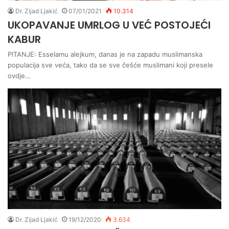
Dr. Zijad Ljakić
07/01/2021
10.314
UKOPAVANJE UMRLOG U VEĆ POSTOJEĆI
KABUR
PITANJE: Esselamu alejkum, danas je na zapadu muslimanska
populacija sve veća, tako da se sve češće muslimani koji presele
ovdje…
Dr. Zijad Ljakić
19/12/2020
3.634