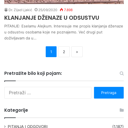
Dr. Zijad Ljakić
25/09/2020
7.898
KLANJANJE DŽENAZE U ODSUSTVU
PITANJE: Eselamu Alejkum. Interesuje me propis klanjanja dženaze
u odsustvu osobama koje ne poznajemo. Već drugi put
doživljavam da u…
1
2
»
Pretražite bilo koji pojam:
P
r
e
t
Kategorije
r
a
g
PITANJA I ODGOVORI
(1.187)