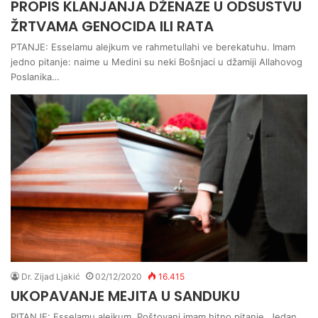
PROPIS KLANJANJA DŽENAZE U ODSUSTVU
ŽRTVAMA GENOCIDA ILI RATA
PTANJE: Esselamu alejkum ve rahmetullahi ve berekatuhu. Imam
jedno pitanje: naime u Medini su neki Bošnjaci u džamiji Allahovog
Poslanika…
Dr. Zijad Ljakić
02/12/2020
16.415
UKOPAVANJE MEJITA U SANDUKU
PITANJE: Esselamu alejkum, Poštovani imam hitno pitanje. Jedan