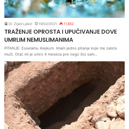
Dr. Zijad Ljakić
19/02/2021
11.852
TRAŽENJE OPROSTA I UPUĆIVANJE DOVE
UMRLIM NEMUSLIMANIMA
PITANJE: Esselamu Alejkum. Imam jedno pitanje koje me zaista
muči. Otac mi je umro 4 meseca pre nego što sam…