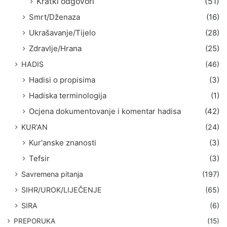
Kratki odgovori
(51)
Smrt/Dženaza
(16)
Ukrašavanje/Tijelo
(28)
Zdravlje/Hrana
(25)
HADIS
(46)
Hadisi o propisima
(3)
Hadiska terminologija
(1)
Ocjena dokumentovanje i komentar hadisa
(42)
KUR'AN
(24)
Kur'anske znanosti
(3)
Tefsir
(3)
Savremena pitanja
(197)
SIHR/UROK/LIJEČENJE
(65)
SIRA
(6)
PREPORUKA
(15)