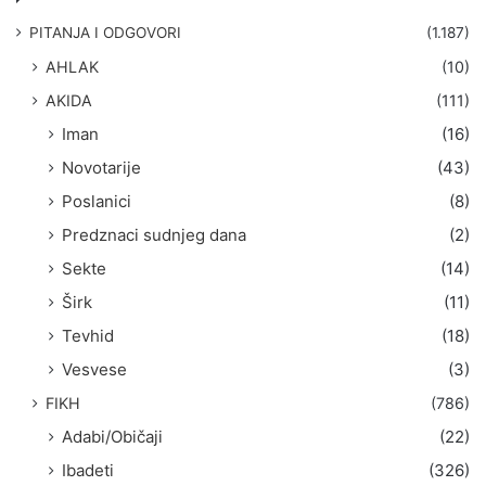
a
g
PITANJA I ODGOVORI
(1.187)
a
AHLAK
(10)
:
AKIDA
(111)
Iman
(16)
Novotarije
(43)
Poslanici
(8)
Predznaci sudnjeg dana
(2)
Sekte
(14)
Širk
(11)
Tevhid
(18)
Vesvese
(3)
FIKH
(786)
Adabi/Običaji
(22)
Ibadeti
(326)