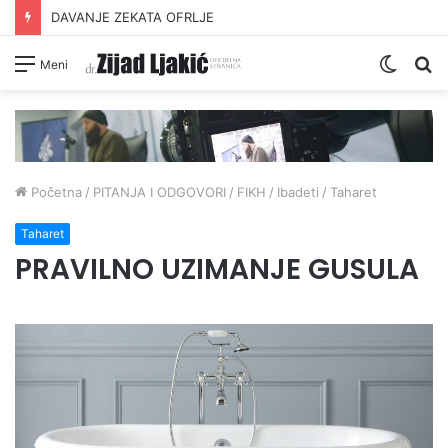
INTIMNI ODNOS JE OPSKRBA
Switc
Pr
Meni
skin
Početna
/
PITANJA I ODGOVORI
/
FIKH
/
Ibadeti
/
Taharet
Taharet
PRAVILNO UZIMANJE GUSULA