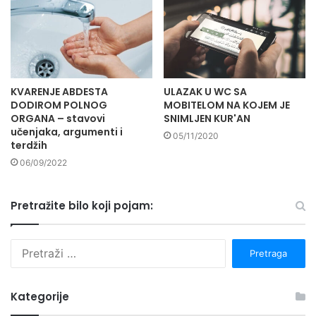
KVARENJE ABDESTA
ULAZAK U WC SA
DODIROM POLNOG
MOBITELOM NA KOJEM JE
ORGANA – stavovi
SNIMLJEN KUR'AN
učenjaka, argumenti i
05/11/2020
terdžih
06/09/2022
Pretražite bilo koji pojam:
P
r
e
t
Kategorije
r