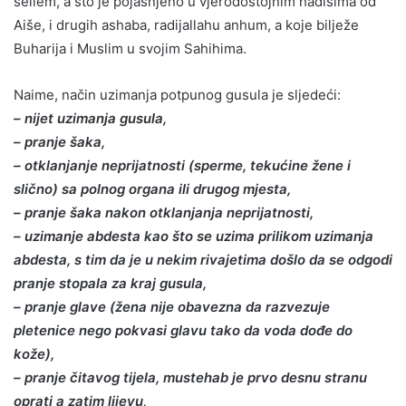
sellem, a što je pojašnjeno u vjerodostojnim hadisima od
Aiše, i drugih ashaba, radijallahu anhum, a koje bilježe
Buharija i Muslim u svojim Sahihima.
Naime, način uzimanja potpunog gusula je sljedeći:
– nijet uzimanja gusula,
– pranje šaka,
– otklanjanje neprijatnosti (sperme, tekućine žene i
slično) sa polnog organa ili drugog mjesta,
– pranje šaka nakon otklanjanja neprijatnosti,
– uzimanje abdesta kao što se uzima prilikom uzimanja
abdesta, s tim da je u nekim rivajetima došlo da se odgodi
pranje stopala za kraj gusula,
– pranje glave (žena nije obavezna da razvezuje
pletenice nego pokvasi glavu tako da voda dođe do
kože),
– pranje čitavog tijela, mustehab je prvo desnu stranu
oprati a zatim lijevu,