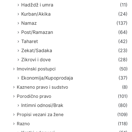
Hadždž i umra
(11)
Kurban/Akika
(24)
Namaz
(137)
Post/Ramazan
(64)
Taharet
(42)
Zekat/Sadaka
(23)
Zikrovi i dove
(28)
Imovinski postupci
(50)
Ekonomija/Kupoprodaja
(37)
Kazneno pravo i sudstvo
(8)
Porodično pravo
(101)
Intimni odnosi/Brak
(80)
Propisi vezani za žene
(109)
Razno
(118)