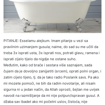
PITANJE: Esselamu alejkum. Imam pitanje u vezi sa
pravilnim uzimanjem gusula; naime, do sad su me učili da
treba 3x isprati usta, 3x isprati nos, potrati glavu, ramena i
isprati cijelo tijelo da nigdje ne ostane suho.
Međutim, kako od braće i sestara više saznajem, sada
čujem da je dovoljno zanijjetiti (srcem), oprati polni organ, i
zatim cijelo tijelo, tj. da je tako radio Poslanik savs. Pa ako
mi mozete pomoći, ne bih da radim novotarije, ali nisam
sigurna ni u jedan način, da Allah oprosti, šejtan me uvijek
navodi na razmišljanje da mi nije potpun/ispravan gusul. A
džaba sav ibadet ako mi početni uslov, čistoća, nije