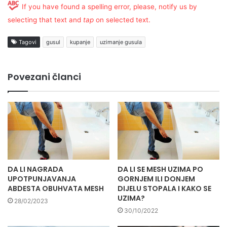
If you have found a spelling error, please, notify us by
selecting that text and
tap
on selected text.
Tagovi
gusul
kupanje
uzimanje gusula
Povezani članci
DA LI NAGRADA
DA LI SE MESH UZIMA PO
UPOTPUNJAVANJA
GORNJEM ILI DONJEM
ABDESTA OBUHVATA MESH
DIJELU STOPALA I KAKO SE
UZIMA?
28/02/2023
30/10/2022