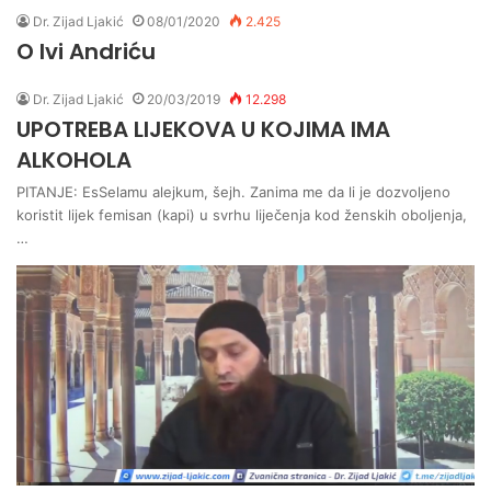
Dr. Zijad Ljakić
08/01/2020
2.425
O Ivi Andriću
Dr. Zijad Ljakić
20/03/2019
12.298
UPOTREBA LIJEKOVA U KOJIMA IMA
ALKOHOLA
PITANJE: EsSelamu alejkum, šejh. Zanima me da li je dozvoljeno
koristit lijek femisan (kapi) u svrhu liječenja kod ženskih oboljenja,
…