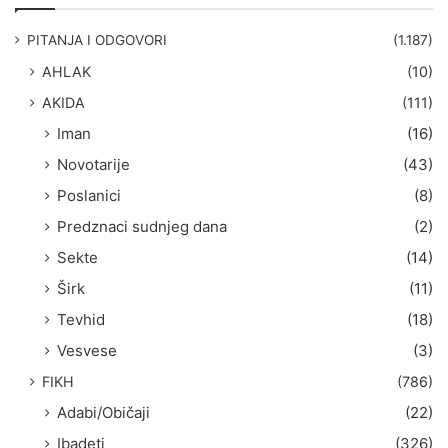
a
g
PITANJA I ODGOVORI
(1.187)
a
AHLAK
(10)
:
AKIDA
(111)
Iman
(16)
Novotarije
(43)
Poslanici
(8)
Predznaci sudnjeg dana
(2)
Sekte
(14)
Širk
(11)
Tevhid
(18)
Vesvese
(3)
FIKH
(786)
Adabi/Običaji
(22)
Ibadeti
(326)