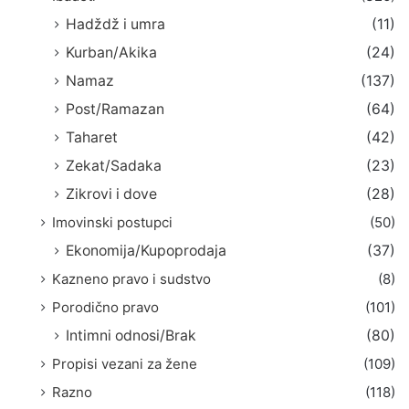
Hadždž i umra
(11)
Kurban/Akika
(24)
Namaz
(137)
Post/Ramazan
(64)
Taharet
(42)
Zekat/Sadaka
(23)
Zikrovi i dove
(28)
Imovinski postupci
(50)
Ekonomija/Kupoprodaja
(37)
Kazneno pravo i sudstvo
(8)
Porodično pravo
(101)
Intimni odnosi/Brak
(80)
Propisi vezani za žene
(109)
Razno
(118)