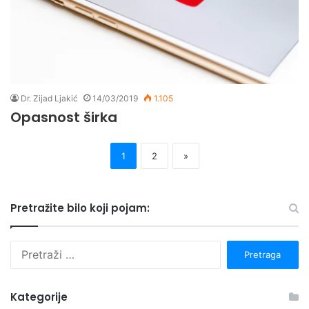
Dr. Zijad Ljakić
14/03/2019
1.105
Opasnost širka
1
2
»
Pretražite bilo koji pojam:
P
r
e
t
Kategorije
r