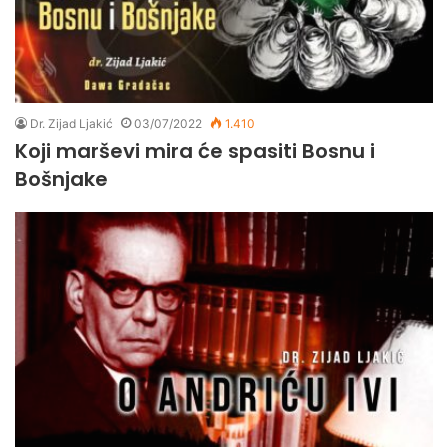
Dr. Zijad Ljakić
03/07/2022
1.410
Koji marševi mira će spasiti Bosnu i
Bošnjake