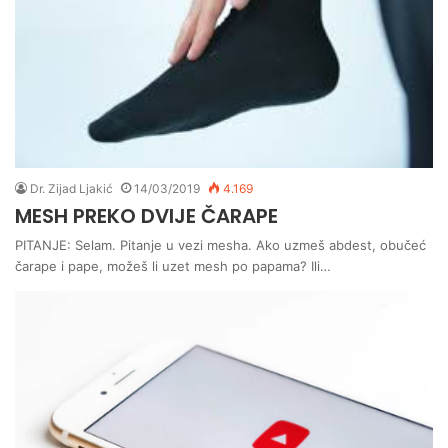
Dr. Zijad Ljakić
14/03/2019
4.169
MESH PREKO DVIJE ČARAPE
PITANJE: Selam. Pitanje u vezi mesha. Ako uzmeš abdest, obučeć
čarape i pape, možeš li uzet mesh po papama? Ili…