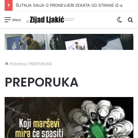
ŠUTNJA DAIJA O PRONEVJERI ZEKATA OD STRANE IZ-a
Switc
Pr
Meni
skin
Početna
/
PREPORUKA
PREPORUKA