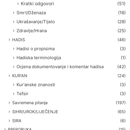
Kratki odgovori
(51)
Smrt/Dženaza
(16)
Ukrašavanje/Tijelo
(28)
Zdravlje/Hrana
(25)
HADIS
(46)
Hadisi o propisima
(3)
Hadiska terminologija
(1)
Ocjena dokumentovanje i komentar hadisa
(42)
KUR'AN
(24)
Kur'anske znanosti
(3)
Tefsir
(3)
Savremena pitanja
(197)
SIHR/UROK/LIJEČENJE
(65)
SIRA
(6)
PREPORUKA
(15)