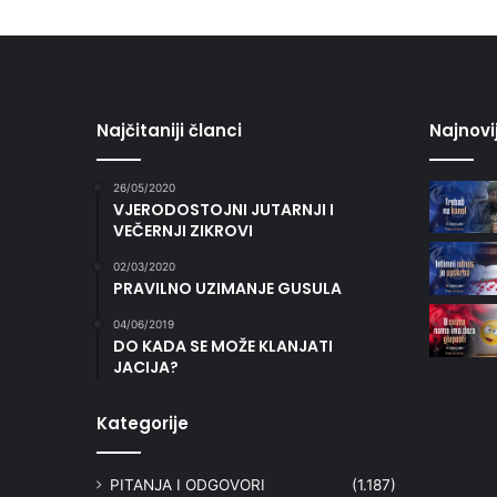
Najčitaniji članci
Najnovi
26/05/2020
VJERODOSTOJNI JUTARNJI I
VEČERNJI ZIKROVI
02/03/2020
PRAVILNO UZIMANJE GUSULA
04/06/2019
DO KADA SE MOŽE KLANJATI
JACIJA?
Kategorije
PITANJA I ODGOVORI
(1.187)