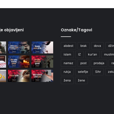
je objavljeni
Oznake/Tagovi
abdest
brak
dova
džin
islam
IZ
kur'an
muslim
namaz
post
prodaja
r
rukja
selefije
Sihr
zek
žena
žene