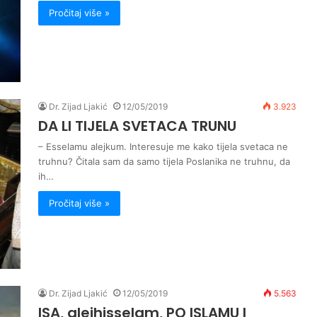
Pročitaj više »
Dr. Zijad Ljakić
12/05/2019
3.923
DA LI TIJELA SVETACA TRUNU
– Esselamu alejkum. Interesuje me kako tijela svetaca ne
truhnu? Čitala sam da samo tijela Poslanika ne truhnu, da
ih…
Pročitaj više »
Dr. Zijad Ljakić
12/05/2019
5.563
ISA, alejhisselam, PO ISLAMU I