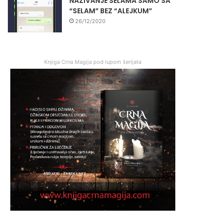
NAZIVANJE SELAMA SAMO SA
“SELAM” BEZ “ALEJKUM”
26/12/2020
Knjiga Crna Magija pod lupom šerijata