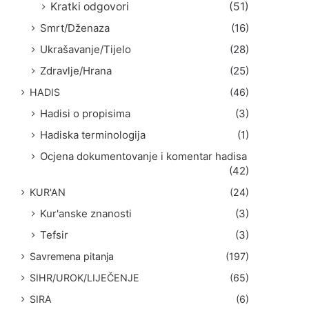
Kratki odgovori
(51)
Smrt/Dženaza
(16)
Ukrašavanje/Tijelo
(28)
Zdravlje/Hrana
(25)
HADIS
(46)
Hadisi o propisima
(3)
Hadiska terminologija
(1)
Ocjena dokumentovanje i komentar hadisa
(42)
KUR'AN
(24)
Kur'anske znanosti
(3)
Tefsir
(3)
Savremena pitanja
(197)
SIHR/UROK/LIJEČENJE
(65)
SIRA
(6)