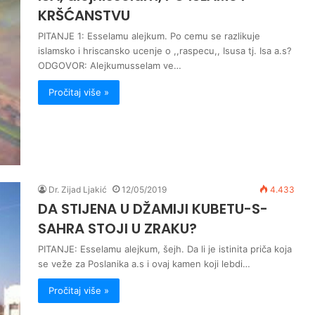
KRŠĆANSTVU
PITANJE 1: Esselamu alejkum. Po cemu se razlikuje
islamsko i hriscansko ucenje o ,,raspecu,, Isusa tj. Isa a.s?
ODGOVOR: Alejkumusselam ve…
Pročitaj više »
Dr. Zijad Ljakić
12/05/2019
4.433
DA STIJENA U DŽAMIJI KUBETU-S-
SAHRA STOJI U ZRAKU?
PITANJE: Esselamu alejkum, šejh. Da li je istinita priča koja
se veže za Poslanika a.s i ovaj kamen koji lebdi…
Pročitaj više »