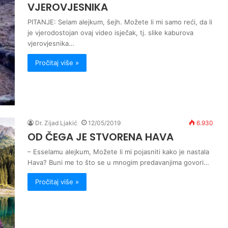
VJEROVJESNIKA
PITANJE: Selam alejkum, šejh. Možete li mi samo reći, da li
je vjerodostojan ovaj video isječak, tj. slike kaburova
vjerovjesnika…
Pročitaj više »
Dr. Zijad Ljakić
12/05/2019
6.930
OD ČEGA JE STVORENA HAVA
– Esselamu alejkum, Možete li mi pojasniti kako je nastala
Hava? Buni me to što se u mnogim predavanjima govori…
Pročitaj više »