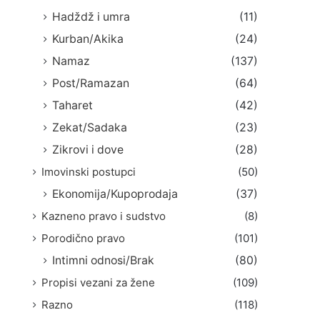
Hadždž i umra
(11)
Kurban/Akika
(24)
Namaz
(137)
Post/Ramazan
(64)
Taharet
(42)
Zekat/Sadaka
(23)
Zikrovi i dove
(28)
Imovinski postupci
(50)
Ekonomija/Kupoprodaja
(37)
Kazneno pravo i sudstvo
(8)
Porodično pravo
(101)
Intimni odnosi/Brak
(80)
Propisi vezani za žene
(109)
Razno
(118)