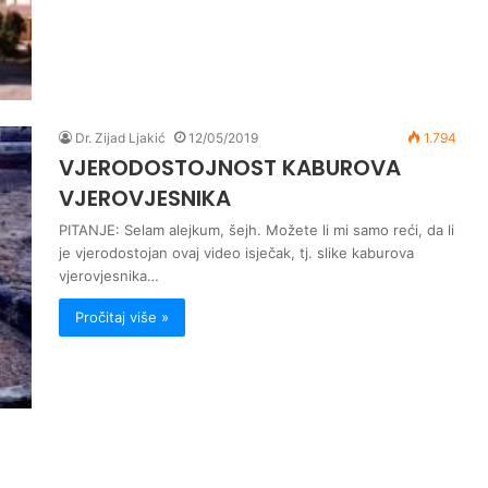
Dr. Zijad Ljakić
12/05/2019
1.794
VJERODOSTOJNOST KABUROVA
VJEROVJESNIKA
PITANJE: Selam alejkum, šejh. Možete li mi samo reći, da li
je vjerodostojan ovaj video isječak, tj. slike kaburova
vjerovjesnika…
Pročitaj više »