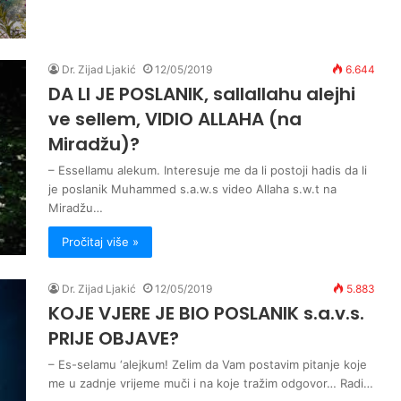
Dr. Zijad Ljakić
12/05/2019
6.644
DA LI JE POSLANIK, sallallahu alejhi
ve sellem, VIDIO ALLAHA (na
Miradžu)?
– Essellamu alekum. Interesuje me da li postoji hadis da li
je poslanik Muhammed s.a.w.s video Allaha s.w.t na
Miradžu…
Pročitaj više »
Dr. Zijad Ljakić
12/05/2019
5.883
KOJE VJERE JE BIO POSLANIK s.a.v.s.
PRIJE OBJAVE?
– Es-selamu ‘alejkum! Zelim da Vam postavim pitanje koje
me u zadnje vrijeme muči i na koje tražim odgovor… Radi…