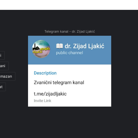
Telegram kanal - dr. Zijad Ljakić
i
ani
amazan
at