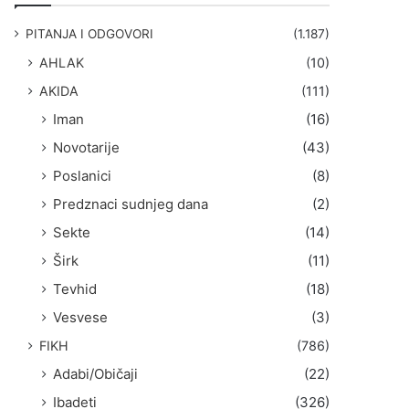
g
a
PITANJA I ODGOVORI
(1.187)
:
AHLAK
(10)
AKIDA
(111)
Iman
(16)
Novotarije
(43)
Poslanici
(8)
Predznaci sudnjeg dana
(2)
Sekte
(14)
Širk
(11)
Tevhid
(18)
Vesvese
(3)
FIKH
(786)
Adabi/Običaji
(22)
Ibadeti
(326)