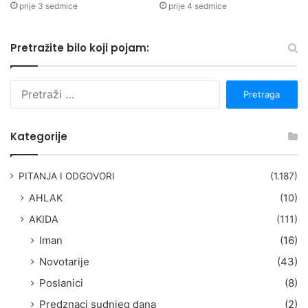
prije 3 sedmice
prije 4 sedmice
Pretražite bilo koji pojam:
P
r
e
t
Kategorije
r
a
g
PITANJA I ODGOVORI
(1.187)
a
AHLAK
(10)
:
AKIDA
(111)
Iman
(16)
Novotarije
(43)
Poslanici
(8)
Predznaci sudnjeg dana
(2)