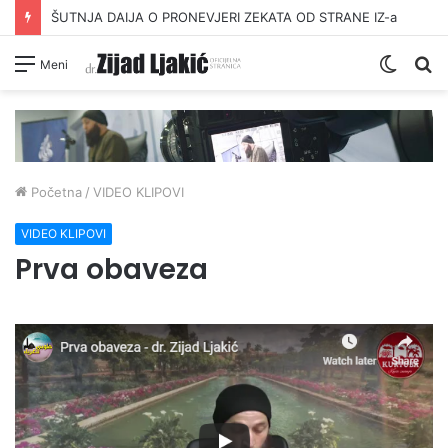
ŠUTNJA DAIJA O PRONEVJERI ZEKATA OD STRANE IZ-a
Switc
Pr
Meni
skin
Početna
/
VIDEO KLIPOVI
VIDEO KLIPOVI
Prva obaveza