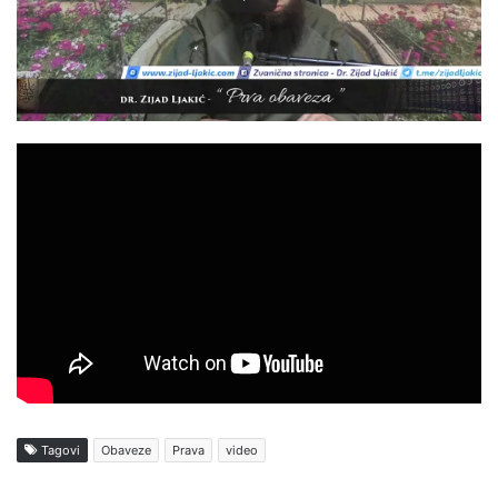
Tagovi
Obaveze
Prava
video