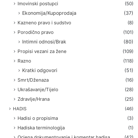
Imovinski postupci
(50)
Ekonomija/Kupoprodaja
(37)
Kazneno pravo i sudstvo
(8)
Porodično pravo
(101)
Intimni odnosi/Brak
(80)
Propisi vezani za žene
(109)
Razno
(118)
Kratki odgovori
(51)
Smrt/Dženaza
(16)
Ukrašavanje/Tijelo
(28)
Zdravlje/Hrana
(25)
HADIS
(46)
Hadisi o propisima
(3)
Hadiska terminologija
(1)
Ocjena dokumentovanje i komentar hadisa
(42)