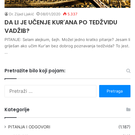
Dr. Zijad Ljakić
08/01/2020
5.337
DA LI JE UČENJE KUR'ANA PO TEDŽVIDU
VADŽIB?
PITANJE: Selam alejkum, šejh. Možel jedno kratko pitanje? Jesam li
griješan ako učim Kur'an bez dobrog poznavanja tedžvida? To jest.
…
Pretražite bilo koji pojam:
P
r
e
t
Kategorije
r
a
g
PITANJA I ODGOVORI
(1.187)
a