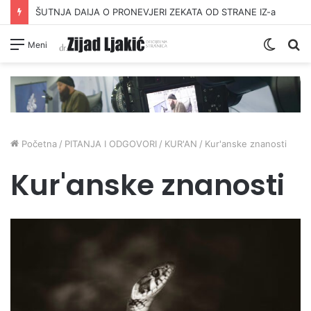
ŠUTNJA DAIJA O PRONEVJERI ZEKATA OD STRANE IZ-a
Switc
Pr
Meni
skin
Početna
/
PITANJA I ODGOVORI
/
KUR'AN
/
Kur'anske znanosti
Kur'anske znanosti