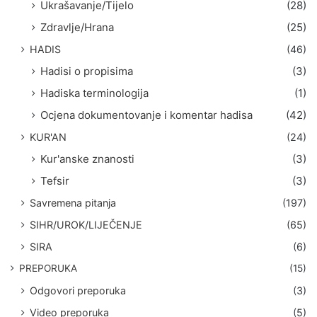
Ukrašavanje/Tijelo
(28)
Zdravlje/Hrana
(25)
HADIS
(46)
Hadisi o propisima
(3)
Hadiska terminologija
(1)
Ocjena dokumentovanje i komentar hadisa
(42)
KUR'AN
(24)
Kur'anske znanosti
(3)
Tefsir
(3)
Savremena pitanja
(197)
SIHR/UROK/LIJEČENJE
(65)
SIRA
(6)
PREPORUKA
(15)
Odgovori preporuka
(3)
Video preporuka
(5)