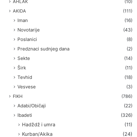
AHLAK
(10)
:
AKIDA
(111)
Iman
(16)
Novotarije
(43)
Poslanici
(8)
Predznaci sudnjeg dana
(2)
Sekte
(14)
Širk
(11)
Tevhid
(18)
Vesvese
(3)
FIKH
(786)
Adabi/Običaji
(22)
Ibadeti
(326)
Hadždž i umra
(11)
Kurban/Akika
(24)