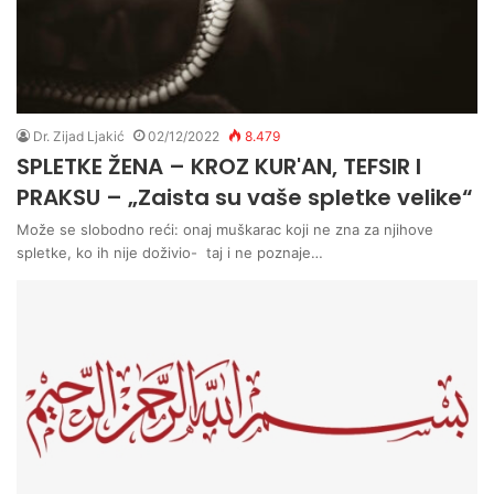
Dr. Zijad Ljakić
02/12/2022
8.479
SPLETKE ŽENA – KROZ KUR'AN, TEFSIR I
PRAKSU – „Zaista su vaše spletke velike“
Može se slobodno reći: onaj muškarac koji ne zna za njihove
spletke, ko ih nije doživio- taj i ne poznaje…