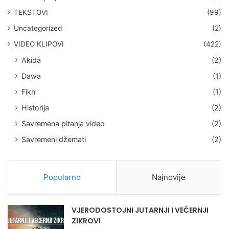
TEKSTOVI
(99)
Uncategorized
(2)
VIDEO KLIPOVI
(422)
Akida
(2)
Dawa
(1)
Fikh
(1)
Historija
(2)
Savremena pitanja video
(2)
Savremeni džemati
(2)
Popularno
Najnovije
VJERODOSTOJNI JUTARNJI I VEČERNJI
ZIKROVI