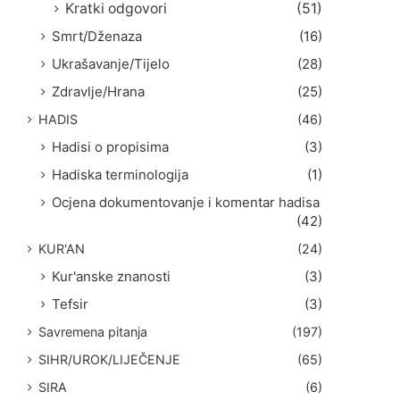
Kratki odgovori
(51)
Smrt/Dženaza
(16)
Ukrašavanje/Tijelo
(28)
Zdravlje/Hrana
(25)
HADIS
(46)
Hadisi o propisima
(3)
Hadiska terminologija
(1)
Ocjena dokumentovanje i komentar hadisa
(42)
KUR'AN
(24)
Kur'anske znanosti
(3)
Tefsir
(3)
Savremena pitanja
(197)
SIHR/UROK/LIJEČENJE
(65)
SIRA
(6)