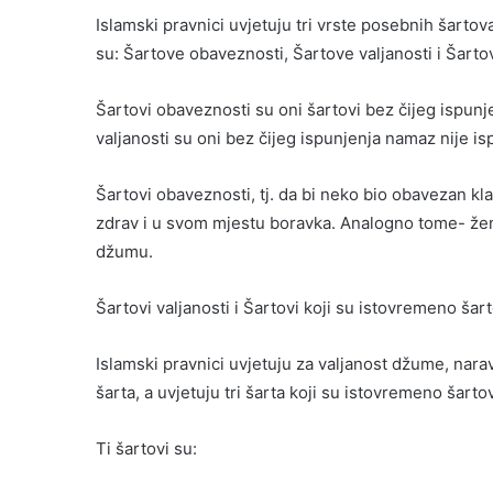
Islamski pravnici uvjetuju tri vrste posebnih šar
su: Šartove obaveznosti, Šartove valjanosti i Šarto
Šartovi obaveznosti su oni šartovi bez čijeg ispunj
valjanosti su oni bez čijeg ispunjenja namaz nije i
Šartovi obaveznosti, tj. da bi neko bio obavezan kl
zdrav i u svom mjestu boravka. Analogno tome- žena,
džumu.
Šartovi valjanosti i Šartovi koji su istovremeno šart
Islamski pravnici uvjetuju za valjanost džume, nar
šarta, a uvjetuju tri šarta koji su istovremeno šart
Ti šartovi su: