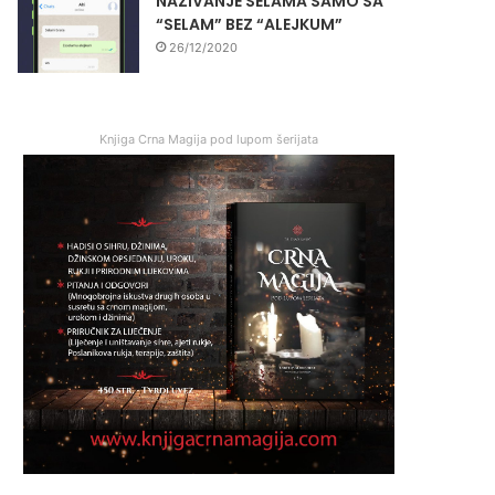
NAZIVANJE SELAMA SAMO SA
“SELAM” BEZ “ALEJKUM”
26/12/2020
Knjiga Crna Magija pod lupom šerijata