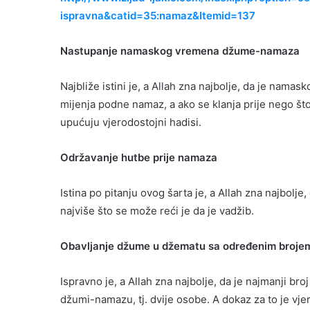
ispravna&catid=35:namaz&Itemid=137
Nastupanje namaskog vremena džume-namaza
Najbliže istini je, a Allah zna najbolje, da je na
mijenja podne namaz, a ako se klanja prije nego št
upućuju vjerodostojni hadisi.
Održavanje hutbe prije namaza
Istina po pitanju ovog šarta je, a Allah zna najbolj
najviše što se može reći je da je vadžib.
Obavljanje džume u džematu sa određenim broje
Ispravno je, a Allah zna najbolje, da je najmanji br
džumi-namazu, tj. dvije osobe. A dokaz za to je vje