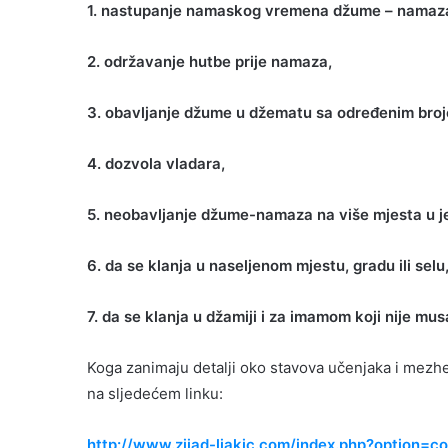
1. nastupanje namaskog vremena džume – namaz
2. održavanje hutbe prije namaza,
3. obavljanje džume u džematu sa određenim broj
4. dozvola vladara,
5. neobavljanje džume-namaza na više mjesta u 
6. da se klanja u naseljenom mjestu, gradu ili selu
7. da se klanja u džamiji i za imamom koji nije musa
Koga zanimaju detalji oko stavova učenjaka i mezh
na sljedećem linku:
http://www.zijad-ljakic.com/index.php?option=c