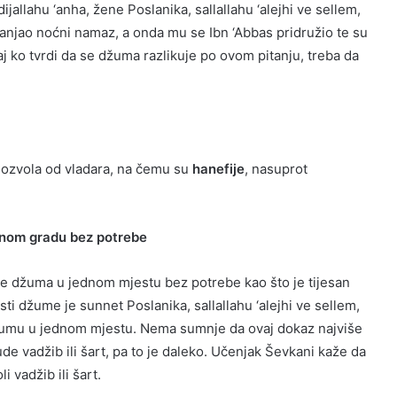
allahu ‘anha, žene Poslanika, sallallahu ‘alejhi ve sellem,
 klanjao noćni namaz, a onda mu se Ibn ‘Abbas pridružio te su
aj ko tvrdi da se džuma razlikuje po ovom pitanju, treba da
ozvola od vladara, na čemu su
hanefije
, nasuprot
dnom gradu bez potrebe
še džuma u jednom mjestu bez potrebe kao što je tijesan
osti džume je sunnet Poslanika, sallallahu ‘alejhi ve sellem,
u džumu u jednom mjestu. Nema sumnje da ovaj dokaz najviše
de vadžib ili šart, pa to je daleko. Učenjak Ševkani kaže da
 vadžib ili šart.