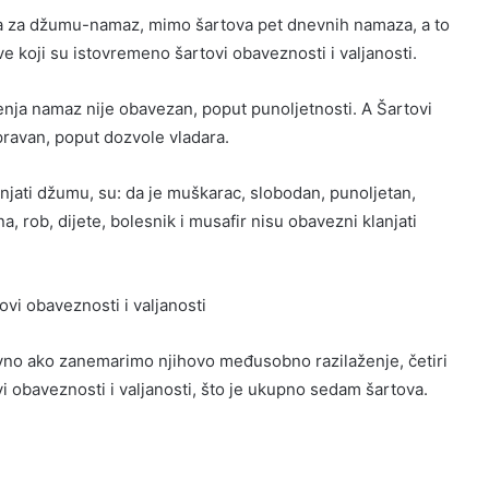
tova za džumu-namaz, mimo šartova pet dnevnih namaza, a to
ve koji su istovremeno šartovi obaveznosti i valjanosti.
enja namaz nije obavezan, poput punoljetnosti. A Šartovi
spravan, poput dozvole vladara.
anjati džumu, su: da je muškarac, slobodan, punoljetan,
 rob, dijete, bolesnik i musafir nisu obavezni klanjati
ovi obaveznosti i valjanosti
avno ako zanemarimo njihovo međusobno razilaženje, četiri
ovi obaveznosti i valjanosti, što je ukupno sedam šartova.