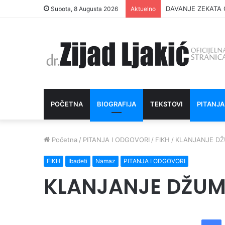
INTIMNI ODNOS J
Subota, 8 Augusta 2026
Aktuelno
POČETNA
BIOGRAFIJA
TEKSTOVI
PITANJA
Početna
/
PITANJA I ODGOVORI
/
FIKH
/
KLANJANJE DŽ
FIKH
Ibadeti
Namaz
PITANJA I ODGOVORI
KLANJANJE DŽUM
Facebook