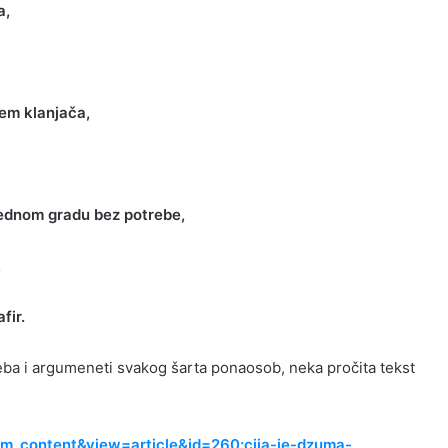
a,
em klanjača,
jednom gradu bez potrebe,
,
fir.
eba i argumeneti svakog šarta ponaosob, neka pročita tekst
om_content&view=article&id=260:cija-je-dzuma-