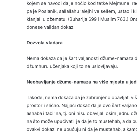
kojem se navodi da je noćio kod tetke Mejmune, radij
pa je Poslanik, sallallahu ‘alejhi ve sellem, ustao i
klanjali u džematu. (Buharija 699 i Muslim 763.) On
donese validan dokaz.
Dozvola vladara
Nema dokaza da je šart valjanosti džume-namaza d
džumhuru učenjaka koji to ne uslovljavaju.
Neobavljanje džume-namaza na više mjesta u je
Takođe, nema dokaza da je zabranjeno obavljati vi
prostor i slično. Najjači dokaz da je ovo šart valjan
ashaba i tabi'ina, tj. oni nisu obavljali osim jedn
na što može upućivati je da je to mustehab, a da bu
ovakvi dokazi ne upućuju ni da je mustehab, a kamoli