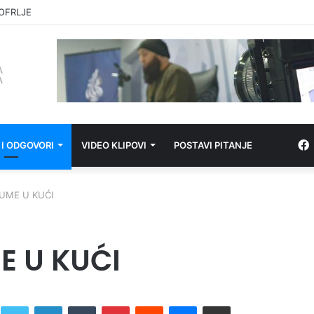
E OPSKRBA
 I ODGOVORI
VIDEO KLIPOVI
POSTAVI PITANJE
UME U KUĆI
E U KUĆI
Twitter
LinkedIn
Tumblr
Pinterest
Reddit
Messenger
Share via Email