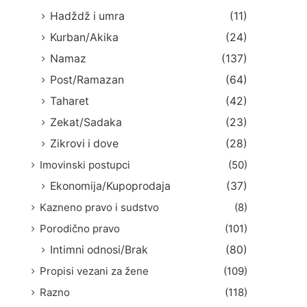
Hadždž i umra
(11)
Kurban/Akika
(24)
Namaz
(137)
Post/Ramazan
(64)
Taharet
(42)
Zekat/Sadaka
(23)
Zikrovi i dove
(28)
Imovinski postupci
(50)
Ekonomija/Kupoprodaja
(37)
Kazneno pravo i sudstvo
(8)
Porodično pravo
(101)
Intimni odnosi/Brak
(80)
Propisi vezani za žene
(109)
Razno
(118)