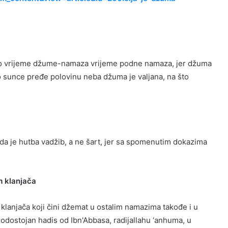
masko vrijeme džume-namaza vrijeme podne namaza, jer džuma
o sunce pređe polovinu neba džuma je valjana, na što
e, da je hutba vadžib, a ne šart, jer sa spomenutim dokazima
m klanjača
oj klanjača koji čini džemat u ostalim namazima takođe i u
rodostojan hadis od Ibn'Abbasa, radijallahu ‘anhuma, u