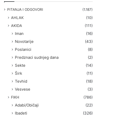
g
a
PITANJA I ODGOVORI
(1.187)
:
AHLAK
(10)
AKIDA
(111)
Iman
(16)
Novotarije
(43)
Poslanici
(8)
Predznaci sudnjeg dana
(2)
Sekte
(14)
Širk
(11)
Tevhid
(18)
Vesvese
(3)
FIKH
(786)
Adabi/Običaji
(22)
Ibadeti
(326)