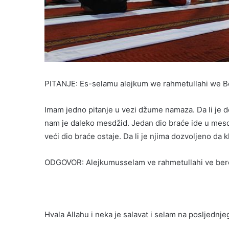
PITANJE: Es-selamu alejkum we rahmetullahi we B
Imam jedno pitanje u vezi džume namaza. Da li je d
nam je daleko mesdžid. Jedan dio braće ide u mesdž
veći dio braće ostaje. Da li je njima dozvoljeno da k
ODGOVOR: Alejkumusselam ve rahmetullahi ve ber
Hvala Allahu i neka je salavat i selam na posljednje