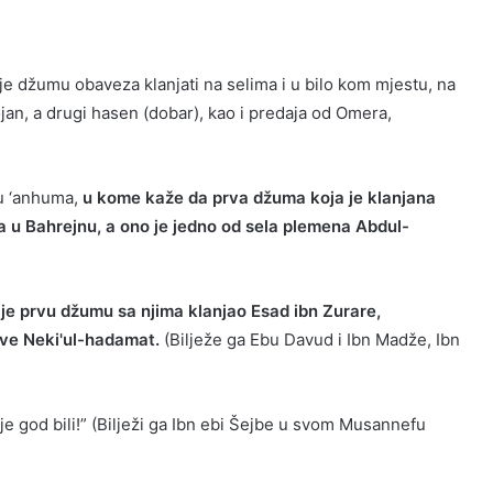
 je džumu obaveza klanjati na selima i u bilo kom mjestu, na
jan, a drugi hasen (dobar), kao i predaja od Omera,
ahu ‘anhuma,
u kome kaže da prva džuma koja je klanjana
 u Bahrejnu, a ono je jedno od sela plemena Abdul-
 je prvu džumu sa njima klanjao Esad ibn Zurare,
zove Neki'ul-hadamat.
(Bilježe ga Ebu Davud i Ibn Madže, Ibn
je god bili!” (Bilježi ga Ibn ebi Šejbe u svom Musannefu