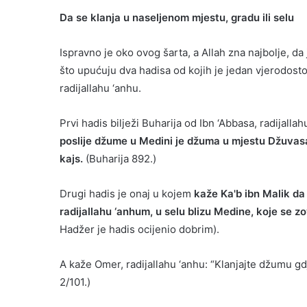
Da se klanja u naseljenom mjestu, gradu ili selu
Ispravno je oko ovog šarta, a Allah zna najbolje, da
što upućuju dva hadisa od kojih je jedan vjerodosto
radijallahu ‘anhu.
Prvi hadis bilježi Buharija od Ibn ‘Abbasa, radijall
poslije džume u Medini je džuma u mjestu Džuvasa
kajs.
(Buharija 892.)
Drugi hadis je onaj u kojem
kaže Ka'b ibn Malik da
radijallahu ‘anhum, u selu blizu Medine, koje se 
Hadžer je hadis ocijenio dobrim).
A kaže Omer, radijallahu ‘anhu: “Klanjajte džumu gd
2/101.)