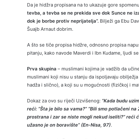
Da je hidžra propisana na to ukazuje gore spomenut
tevba, a tevba se ne prekida sve dok Sunce ne i
dok je borbe protiv neprijatelja”.
Bilježi ga Ebu Dav
Šuajb Arnaut dobrim.
A što se tiče propisa hidžre, odnosno propisa napu
pitanju, kako navode Maverdi i Ibn Kudame, ljudi se 
Prva skupina
– muslimani kojima je vadžib da učine
muslimani koji nisu u stanju da ispoljavaju obilježja
hadža i slično), a koji su u mogućnosti (fizičkoj i ma
Dokaz za ovo su riječi Uzvišenog:
“Kada budu uzimal
reći: “Šta je bilo sa vama?” “Bili smo potlačeni na 
prostrana i zar se niste mogli nekud iseliti?” reći
užasno je on boravište” (En-Nisa, 97)
.