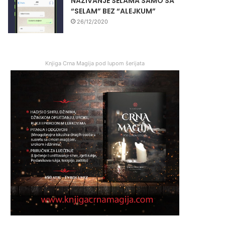
NAZIVANJE SELAMA SAMO SA
“SELAM” BEZ “ALEJKUM”
26/12/2020
Knjiga Crna Magija pod lupom šerijata