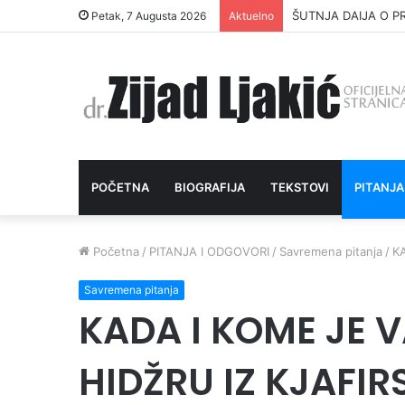
ŠUTNJA DAIJA O P
Petak, 7 Augusta 2026
Aktuelno
POČETNA
BIOGRAFIJA
TEKSTOVI
PITANJA
Početna
/
PITANJA I ODGOVORI
/
Savremena pitanja
/
K
Savremena pitanja
KADA I KOME JE V
HIDŽRU IZ KJAFI