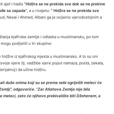
i ajet i hadis
“Hidžra se ne prekida sve dok se ne prekine
zađe sa zapada”
, a u rivajetu:
” Hidžra se ne prekida sve
ud, Nesai i Ahmed, Albani ga je ocijenio vjerodostojnim a
štanja kjafirske zemlje i odlaska u muslimansku, po tom
mogu podijeliti u tri skupine:
 hidžre iz kjafirskog mjesta u muslimansko. A to su oni
 svoje vjere (tj. vadžibe vjere poput namaza, posta, zekata,
terijalnoj) da učine hidžru.
i duše onima koji su se prema sebi ogriješili meleci će
Zemlji”, odgovoriće. “Zar Allahova Zemlja nije bila
 će meleci, zato će njihovo prebivalište biti Džehenem, a