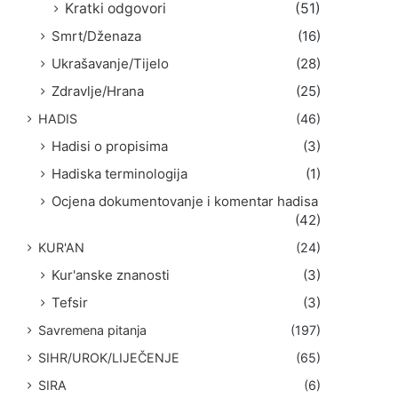
Kratki odgovori
(51)
Smrt/Dženaza
(16)
Ukrašavanje/Tijelo
(28)
Zdravlje/Hrana
(25)
HADIS
(46)
Hadisi o propisima
(3)
Hadiska terminologija
(1)
Ocjena dokumentovanje i komentar hadisa
(42)
KUR'AN
(24)
Kur'anske znanosti
(3)
Tefsir
(3)
Savremena pitanja
(197)
SIHR/UROK/LIJEČENJE
(65)
SIRA
(6)