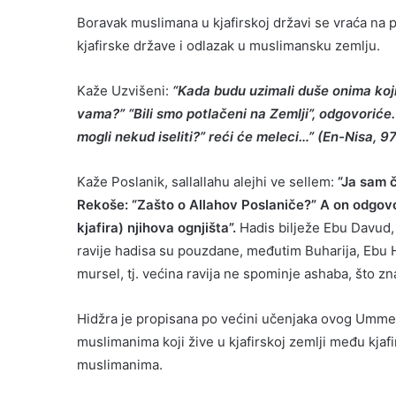
Boravak muslimana u kjafirskoj državi se vraća na pi
kjafirske države i odlazak u muslimansku zemlju.
Kaže Uzvišeni:
“Kada budu uzimali duše onima koji s
vama?” “Bili smo potlačeni na Zemlji”, odgovoriće. 
mogli nekud iseliti?” reći će meleci…” (En-Nisa, 97
Kaže Poslanik, sallallahu alejhi ve sellem:
“Ja sam č
Rekoše: “Zašto o Allahov Poslaniče?” A on odgovor
kjafira) njihova ognjišta”.
Hadis bilježe Ebu Davud, T
ravije hadisa su pouzdane, međutim Buharija, Ebu H
mursel, tj. većina ravija ne spominje ashaba, što zna
Hidžra je propisana po većini učenjaka ovog Ummeta
muslimanima koji žive u kjafirskoj zemlji među kjaf
muslimanima.