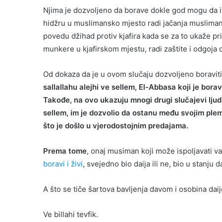
Njima je dozvoljeno da borave dokle god mogu da is
hidžru u muslimansko mjesto radi jačanja muslimana
povedu džihad protiv kjafira kada se za to ukaže pril
munkere u kjafirskom mjestu, radi zaštite i odgoja d
Od dokaza da je u ovom slučaju dozvoljeno boraviti 
sallallahu alejhi ve sellem, El-Abbasa koji je bora
Takođe, na ovo ukazuju mnogi drugi slučajevi ljudi k
sellem, im je dozvolio da ostanu među svojim plem
što je došlo u vjerodostojnim predajama.
Prema tome
, onaj musiman koji može ispoljavati v
boravi i živi
, svejedno bio daija ili ne, bio u stanju 
A što se tiče šartova bavljenja davom i osobina daij
Ve billahi tevfik.