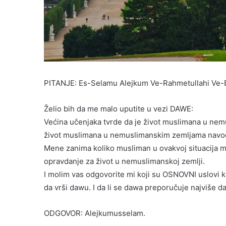
PITANJE: Es-Selamu Alejkum Ve-Rahmetullahi Ve-
Želio bih da me malo uputite u vezi DAWE:
Većina učenjaka tvrde da je život muslimana u ne
život muslimana u nemuslimanskim zemljama navo
Mene zanima koliko musliman u ovakvoj situacija mor
opravdanje za život u nemuslimanskoj zemlji.
I molim vas odgovorite mi koji su OSNOVNI uslovi k
da vrši dawu. I da li se dawa preporučuje najviše d
ODGOVOR: Alejkumusselam.