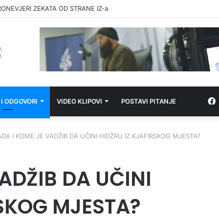
RONEVJERI ZEKATA OD STRANE IZ-a
 I ODGOVORI
VIDEO KLIPOVI
POSTAVI PITANJE
ADA I KOME JE VADŽIB DA UČINI HIDŽRU IZ KJAFIRSKOG MJESTA?
ADŽIB DA UČINI
RSKOG MJESTA?