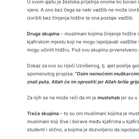
U ovom ajetu je žestoka prijetnja onome ko boravi m
vjere. A ono bez čega se neki vadžib ne može izvrš
izvršiti bez činjenja hidžre te ona postaje vadžib.
Druga skupina
– muslimani kojima činjenje hidžre n
kjafirskom mjestu koji ne mogu ispoljavati vadžibe vje
mogu učiniti hidžru. Pod ovu skupinu prvenstveno ul
Dokaz za ovo su riječi Uzvišenog, tj. ajet poslije 
spomenutog propisa:
“Osim nemoćnim muškarcima, ž
znali puta. Allah će im oprostiti jer Allah briše gri
Za njih se ne može reći da im je
mustehab
jer su u
Treća skupina
– to su oni muslimani kojima je mus
muslimani koji žive i borave među kjafirima u kjaf
studenti i slično, a kojima je dozvoljeno da ispoljav