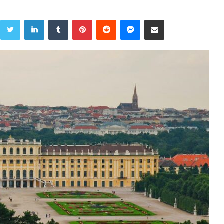
Twitter
LinkedIn
Tumblr
Pinterest
Reddit
Messenger
Share via Email