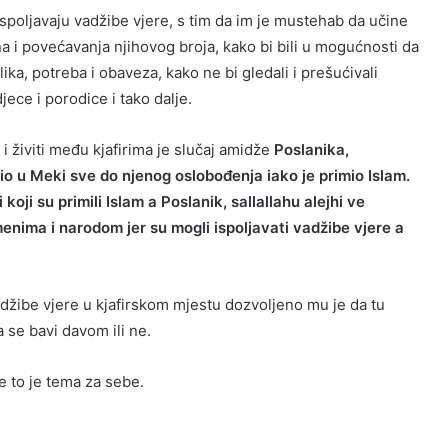
poljavaju vadžibe vjere, s tim da im je mustehab da učine
 i povećavanja njihovog broja, kako bi bili u mogućnosti da
ika, potreba i obaveza, kako ne bi gledali i prešućivali
jece i porodice i tako dalje.
i živiti među kjafirima je slučaj amidže
Poslanika,
vio u Meki sve do njenog oslobođenja iako je primio Islam.
oji su primili Islam a Poslanik, sallallahu alejhi ve
enima i narodom jer su mogli ispoljavati vadžibe vjere a
adžibe vjere u kjafirskom mjestu dozvoljeno mu je da tu
da se bavi davom ili ne.
e to je tema za sebe.