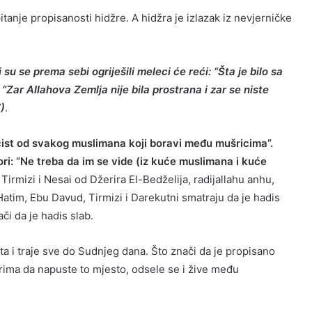
tanje propisanosti hidžre. A hidžra je izlazak iz nevjerničke
u se prema sebi ogriješili meleci će reći: “Šta je bilo sa
“Zar Allahova Zemlja nije bila prostrana i zar se niste
)
.
ist od svakog muslimana koji boravi među mušricima”.
i: “Ne treba da im se vide (iz kuće muslimana i kuće
irmizi i Nesai od Džerira El-Bedželija, radijallahu anhu,
atim, Ebu Davud, Tirmizi i Darekutni smatraju da je hadis
či da je hadis slab.
 i traje sve do Sudnjeg dana. Što znači da je propisano
irima da napuste to mjesto, odsele se i žive među