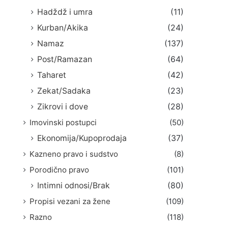
Hadždž i umra
(11)
Kurban/Akika
(24)
Namaz
(137)
Post/Ramazan
(64)
Taharet
(42)
Zekat/Sadaka
(23)
Zikrovi i dove
(28)
Imovinski postupci
(50)
Ekonomija/Kupoprodaja
(37)
Kazneno pravo i sudstvo
(8)
Porodično pravo
(101)
Intimni odnosi/Brak
(80)
Propisi vezani za žene
(109)
Razno
(118)