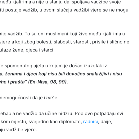
eđu kjafirima a nije u stanju da ispoljava vadžibe svoje
iti postaje vadžib, u ovom slučaju vadžibi vjere se ne mogu
ije vadžib. To su oni muslimani koji žive među kjafirima u
re a koji zbog bolesti, slabosti, starosti, prisile i slično ne
aze žene, djeca i starci.
gore spomenutog ajeta u kojem je došao izuzetak iz
enama i djeci koji nisu bili dovoljno snalažljivi i nisu
jehe i prašta” (En-Nisa, 98, 99).
 nemogućnosti da je izvrše.
tehab a ne vadžib da učine hidžru. Pod ovo potpadaju svi
irskom mjestu, svejedno kao diplomate,
radnici
, daije,
aju vadžibe vjere.