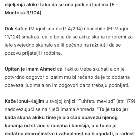
dijeljenja akike tako da se ona podijeli ljudima (El-
Munteka 3/104)
.
Dok šafije
(Mugnil-muhtadž 4/294) i hanabile (El-Mugni
11/124) smatraju da je bolje da se akika skuha (pripremi za
jelo svejedno skuhalo se ili pečeno na ražnju) i da se
pozovu prijatelji i rodbina.
Upitan je imam Ahmed
da li akiku treba skuhati a on je
potvrdno odgovorio, zatim mu bi rečeno da je to dodatna
obaveza ljudima a on im odgovori da to trebaju podnijeti.
Kaže Ibnul-Kajjim
u svojoj knjizi “Tuhfetu mevlud” (str. 179)
nadovezujući se na riječi imama Ahmeda:
“To je tako jer
kada skuha akiku time je olakšao obavezu njenog
kuhanja od strane siromaha i komšija, a u tome je
dodatno dobročinstvo i zahvalnost na blagodati, a radost