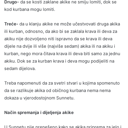
Drugo
– da se kosti zaklane akike ne smiju lomiti, dok se
kod kurbana mogu lomiti.
Treće-
da u klanju akike ne može učestvovati druga akika
ili kurban, odnosno, da ako bi se zaklala krava ili deva za
akiku nije dozvoljeno niti ispravno da se krava ili deva
dijele na dvije ili više (najviše sedam) akika ili na akiku i
kurban, nego mora čitava krava ili deva biti samo za jednu
akiku. Dok se za kurban krava i deva mogu podijeliti na
sedam dijelova.
Treba napomenuti da za svetri stvari u kojima spomenuto
da se razlikuje akika od običnog kurbana nema nema
dokaza u vjerodostojnom Sunnetu.
Način spremanja i dijeljenja akike
U Sunnetu nije prenešeno kako se akika priprema za jelo i