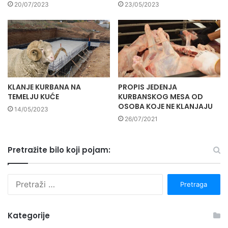
20/07/2023
23/05/2023
KLANJE KURBANA NA
PROPIS JEDENJA
TEMELJU KUĆE
KURBANSKOG MESA OD
OSOBA KOJE NE KLANJAJU
14/05/2023
26/07/2021
Pretražite bilo koji pojam:
P
r
e
t
Kategorije
r