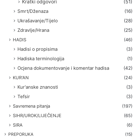
Kratki odgovori
(51)
Smrt/Dženaza
(16)
Ukrašavanje/Tijelo
(28)
Zdravlje/Hrana
(25)
HADIS
(46)
Hadisi o propisima
(3)
Hadiska terminologija
(1)
Ocjena dokumentovanje i komentar hadisa
(42)
KUR'AN
(24)
Kur'anske znanosti
(3)
Tefsir
(3)
Savremena pitanja
(197)
SIHR/UROK/LIJEČENJE
(65)
SIRA
(6)
PREPORUKA
(15)