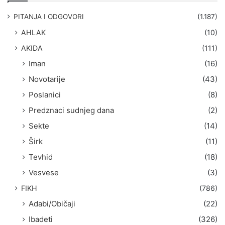
a
g
PITANJA I ODGOVORI
(1.187)
a
AHLAK
(10)
:
AKIDA
(111)
Iman
(16)
Novotarije
(43)
Poslanici
(8)
Predznaci sudnjeg dana
(2)
Sekte
(14)
Širk
(11)
Tevhid
(18)
Vesvese
(3)
FIKH
(786)
Adabi/Običaji
(22)
Ibadeti
(326)