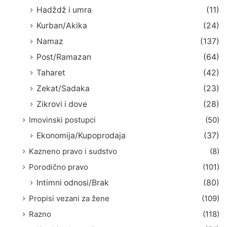
Hadždž i umra
(11)
Kurban/Akika
(24)
Namaz
(137)
Post/Ramazan
(64)
Taharet
(42)
Zekat/Sadaka
(23)
Zikrovi i dove
(28)
Imovinski postupci
(50)
Ekonomija/Kupoprodaja
(37)
Kazneno pravo i sudstvo
(8)
Porodično pravo
(101)
Intimni odnosi/Brak
(80)
Propisi vezani za žene
(109)
Razno
(118)