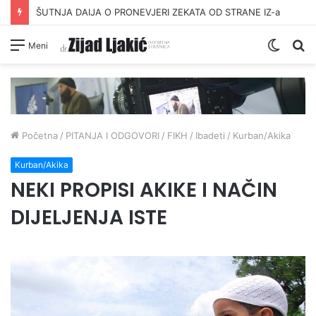
ŠUTNJA DAIJA O PRONEVJERI ZEKATA OD STRANE IZ-a
Switc
Pr
Meni
skin
Početna
/
PITANJA I ODGOVORI
/
FIKH
/
Ibadeti
/
Kurban/Akika
Kurban/Akika
NEKI PROPISI AKIKE I NAČIN
DIJELJENJA ISTE