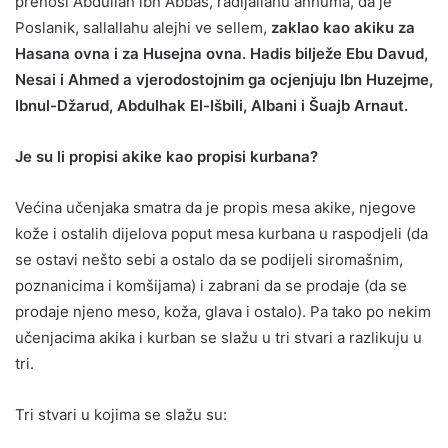
prenosi Abdullah ibn Abbas, radijallahu anhuma, da je
Poslanik, sallallahu alejhi ve sellem,
zaklao kao akiku za
Hasana ovna i za Husejna ovna. Hadis bilježe Ebu Davud,
Nesai i Ahmed a vjerodostojnim ga ocjenjuju Ibn Huzejme,
Ibnul-Džarud, Abdulhak El-Išbili, Albani i Šuajb Arnaut.
Je su li propisi akike kao propisi kurbana?
Većina učenjaka smatra da je propis mesa akike, njegove
kože i ostalih dijelova poput mesa kurbana u raspodjeli (da
se ostavi nešto sebi a ostalo da se podijeli siromašnim,
poznanicima i komšijama) i zabrani da se prodaje (da se
prodaje njeno meso, koža, glava i ostalo). Pa tako po nekim
učenjacima akika i kurban se slažu u tri stvari a razlikuju u
tri.
Tri stvari u kojima se slažu su: