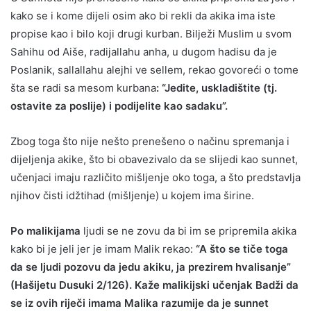
kako se i kome dijeli osim ako bi rekli da akika ima iste
propise kao i bilo koji drugi kurban. Bilježi Muslim u svom
Sahihu od Aiše, radijallahu anha, u dugom hadisu da je
Poslanik, sallallahu alejhi ve sellem, rekao govoreći o tome
šta se radi sa mesom kurbana
: “Jedite, uskladištite (tj.
ostavite za poslije) i podijelite kao sadaku”.
Zbog toga što nije nešto prenešeno o načinu spremanja i
dijeljenja akike, što bi obavezivalo da se slijedi kao sunnet,
učenjaci imaju različito mišljenje oko toga, a što predstavlja
njihov čisti idžtihad (mišljenje) u kojem ima širine.
Po malikijama
ljudi se ne zovu da bi im se pripremila akika
kako bi je jeli jer je imam Malik rekao:
“A što se tiče toga
da se ljudi pozovu da jedu akiku, ja prezirem hvalisanje”
(Hašijetu Dusuki 2/126). Kaže malikijski učenjak Badži da
se iz ovih riječi imama Malika razumije da je sunnet