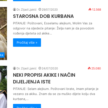
Dr. Zijad Ljakić
29/07/2020
12.568
STAROSNA DOB KURBANA
PITANJE: Poštovani, Esselamu alejkum, Molim Vas za
odgovor na sljedeće pitanje: Želja nam je da povodom
rođenja djeteta od akike…
Pročitaj više »
ika
Dr. Zijad Ljakić
24/07/2020
25.080
NEKI PROPISI AKIKE I NAČIN
DIJELJENJA ISTE
PITANJE: Selam alejkum. Poštovani brate, imam pitanje je
vezano za akiku. Znam da se za muško dijete kolju dva
kurbana,…
Pročitaj više »