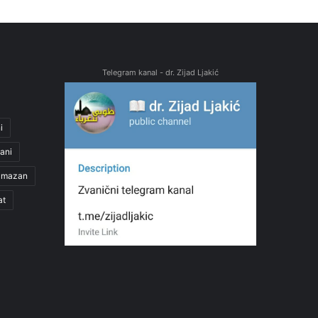
Telegram kanal - dr. Zijad Ljakić
i
ani
amazan
at