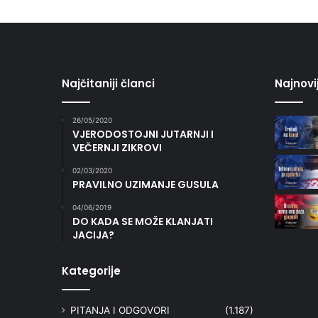
Najčitaniji članci
Najnovi
26/05/2020
VJERODOSTOJNI JUTARNJI I
VEČERNJI ZIKROVI
02/03/2020
PRAVILNO UZIMANJE GUSULA
04/06/2019
DO KADA SE MOŽE KLANJATI
JACIJA?
Kategorije
PITANJA I ODGOVORI
(1.187)