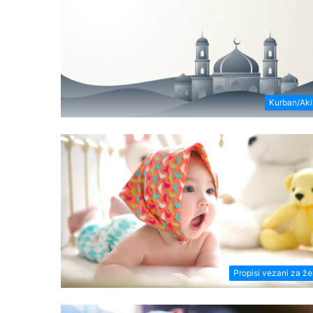
Kurban/Ak
Propisi vezani za ž