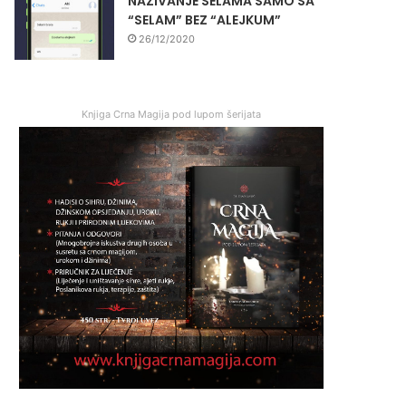
NAZIVANJE SELAMA SAMO SA
“SELAM” BEZ “ALEJKUM”
26/12/2020
Knjiga Crna Magija pod lupom šerijata