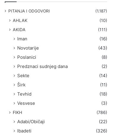
g
a
PITANJA I ODGOVORI
(1.187)
:
AHLAK
(10)
AKIDA
(111)
Iman
(16)
Novotarije
(43)
Poslanici
(8)
Predznaci sudnjeg dana
(2)
Sekte
(14)
Širk
(11)
Tevhid
(18)
Vesvese
(3)
FIKH
(786)
Adabi/Običaji
(22)
Ibadeti
(326)