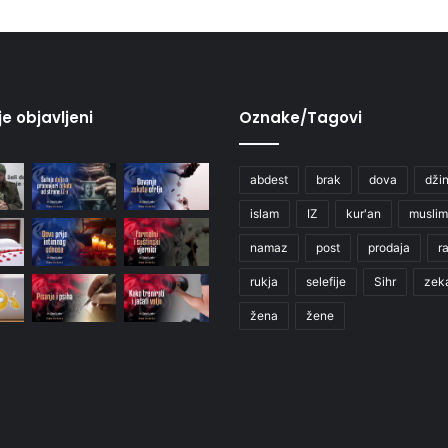
je objavljeni
Oznake/Tagovi
abdest
brak
dova
džin
islam
IZ
kur'an
muslim
namaz
post
prodaja
r
rukja
selefije
Sihr
zek
žena
žene