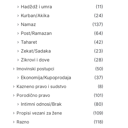
Hadždž i umra
(11)
Kurban/Akika
(24)
Namaz
(137)
Post/Ramazan
(64)
Taharet
(42)
Zekat/Sadaka
(23)
Zikrovi i dove
(28)
Imovinski postupci
(50)
Ekonomija/Kupoprodaja
(37)
Kazneno pravo i sudstvo
(8)
Porodično pravo
(101)
Intimni odnosi/Brak
(80)
Propisi vezani za žene
(109)
Razno
(118)