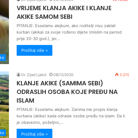
VRIJEME KLANJA AKIKE I KLANJE
AKIKE SAMOM SEBI
PITANJE: Esselamu alejkum, ako roditelji nisu zaklali
kurban (akika) za svoje rođeno dijete (mislim na period
prije 20-30 god.), jer…
Pročitaj više »
ika
Dr. Zijad Ljakić
08/12/2020
3.215
KLANJE AKIKE (SAMIMA SEBI)
ODRASLIH OSOBA KOJE PREĐU NA
ISLAM
PITANJE: Esselamu alejkum. Zanima me propis klanja
kurbana (akike) kada odrasle osobe pređu na islam. Da li
je obavezno, poželjno,…
ika
Pročitaj više »