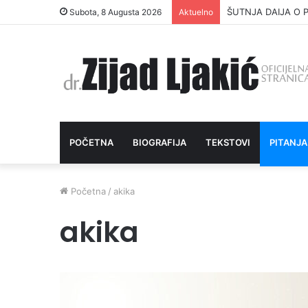
ŠUTNJA DAIJA O P
Subota, 8 Augusta 2026
Aktuelno
POČETNA
BIOGRAFIJA
TEKSTOVI
PITANJA
Početna
/
akika
akika