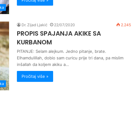
ika
Dr. Zijad Ljakić
22/07/2020
2.245
PROPIS SPAJANJA AKIKE SA
KURBANOM
PITANJE: Selam alejkum. Jedno pitanje, brate.
Elhamdulillah, dobio sam curicu prije tri dana, pa mislim
inšallah da koljem akiku a…
Pročitaj više »
ika