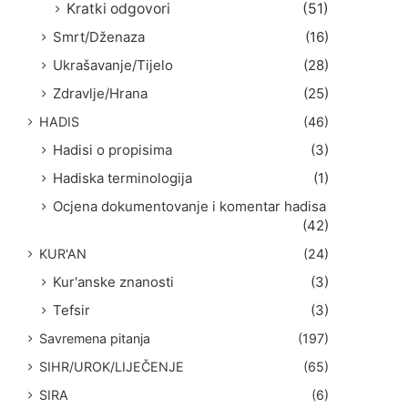
Kratki odgovori
(51)
Smrt/Dženaza
(16)
Ukrašavanje/Tijelo
(28)
Zdravlje/Hrana
(25)
HADIS
(46)
Hadisi o propisima
(3)
Hadiska terminologija
(1)
Ocjena dokumentovanje i komentar hadisa
(42)
KUR'AN
(24)
Kur'anske znanosti
(3)
Tefsir
(3)
Savremena pitanja
(197)
SIHR/UROK/LIJEČENJE
(65)
SIRA
(6)