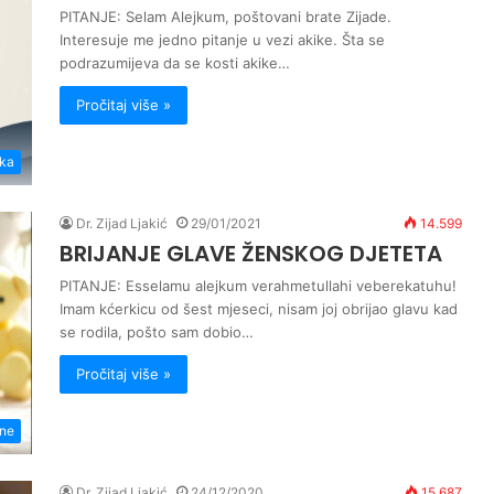
PITANJE: Selam Alejkum, poštovani brate Zijade.
Interesuje me jedno pitanje u vezi akike. Šta se
podrazumijeva da se kosti akike…
Pročitaj više »
ika
Dr. Zijad Ljakić
29/01/2021
14.599
BRIJANJE GLAVE ŽENSKOG DJETETA
PITANJE: Esselamu alejkum verahmetullahi veberekatuhu!
Imam kćerkicu od šest mjeseci, nisam joj obrijao glavu kad
se rodila, pošto sam dobio…
Pročitaj više »
ene
Dr. Zijad Ljakić
24/12/2020
15.687