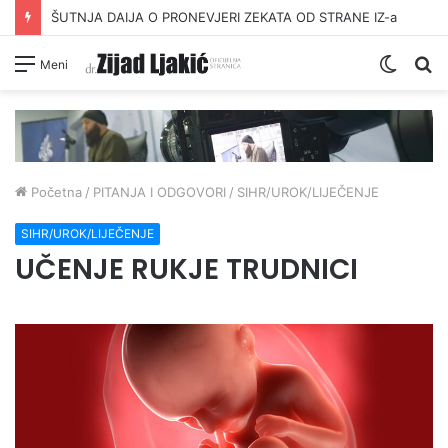
ŠUTNJA DAIJA O PRONEVJERI ZEKATA OD STRANE IZ-a
Switc
Pr
Meni
skin
Početna
/
PITANJA I ODGOVORI
/
SIHR/UROK/LIJEČENJE
SIHR/UROK/LIJEČENJE
UČENJE RUKJE TRUDNICI