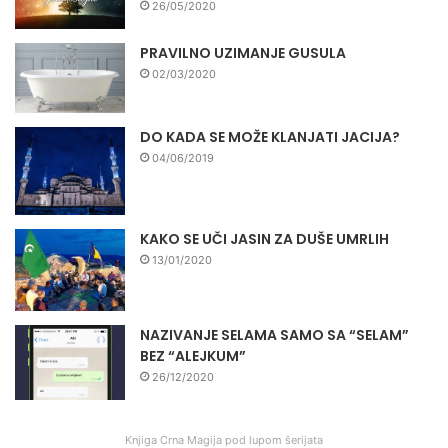
26/05/2020
PRAVILNO UZIMANJE GUSULA
02/03/2020
DO KADA SE MOŽE KLANJATI JACIJA?
04/06/2019
KAKO SE UČI JASIN ZA DUŠE UMRLIH
13/01/2020
NAZIVANJE SELAMA SAMO SA “SELAM”
BEZ “ALEJKUM”
26/12/2020
Knjiga Crna Magija pod lupom šerijata