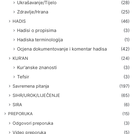
Ukrašavanje/Tijelo
(28)
Zdravlje/Hrana
(25)
HADIS
(46)
Hadisi o propisima
(3)
Hadiska terminologija
(1)
Ocjena dokumentovanje i komentar hadisa
(42)
KUR'AN
(24)
Kur'anske znanosti
(3)
Tefsir
(3)
Savremena pitanja
(197)
SIHR/UROK/LIJEČENJE
(65)
SIRA
(6)
PREPORUKA
(15)
Odgovori preporuka
(3)
Video preporuka
(5)