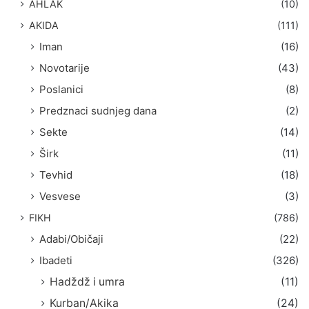
AHLAK
(10)
:
AKIDA
(111)
Iman
(16)
Novotarije
(43)
Poslanici
(8)
Predznaci sudnjeg dana
(2)
Sekte
(14)
Širk
(11)
Tevhid
(18)
Vesvese
(3)
FIKH
(786)
Adabi/Običaji
(22)
Ibadeti
(326)
Hadždž i umra
(11)
Kurban/Akika
(24)