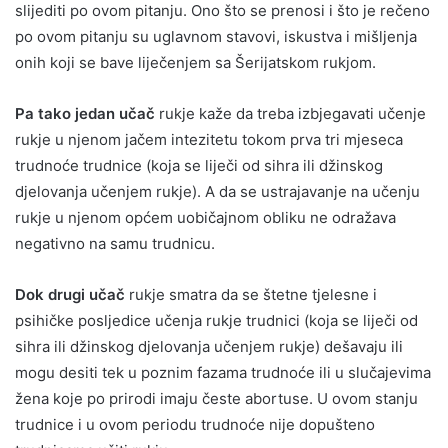
slijediti po ovom pitanju. Ono što se prenosi i što je rečeno
po ovom pitanju su uglavnom stavovi, iskustva i mišljenja
onih koji se bave liječenjem sa Šerijatskom rukjom.
Pa tako jedan učač
rukje kaže da treba izbjegavati učenje
rukje u njenom jačem intezitetu tokom prva tri mjeseca
trudnoće trudnice (koja se liječi od sihra ili džinskog
djelovanja učenjem rukje). A da se ustrajavanje na učenju
rukje u njenom općem uobičajnom obliku ne odražava
negativno na samu trudnicu.
Dok drugi učač
rukje smatra da se štetne tjelesne i
psihičke posljedice učenja rukje trudnici (koja se liječi od
sihra ili džinskog djelovanja učenjem rukje) dešavaju ili
mogu desiti tek u poznim fazama trudnoće ili u slučajevima
žena koje po prirodi imaju česte abortuse. U ovom stanju
trudnice i u ovom periodu trudnoće nije dopušteno