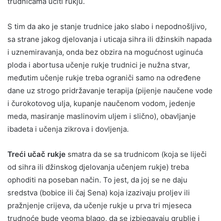
trudnicama učiti rukju.
S tim da ako je stanje trudnice jako slabo i nepodnošljivo,
sa strane jakog djelovanja i uticaja sihra ili džinskih napada
i uznemiravanja, onda bez obzira na mogućnost uginuća
ploda i abortusa učenje rukje trudnici je nužna stvar,
međutim učenje rukje treba ograniči samo na određene
dane uz strogo pridržavanje terapija (pijenje naučene vode
i čurokotovog ulja, kupanje naučenom vodom, jedenje
meda, masiranje maslinovim uljem i slično), obavljanje
ibadeta i učenja zikrova i dovljenja.
Treći učač rukje
smatra da se sa trudnicom (koja se liječi
od sihra ili džinskog djelovanja učenjem rukje) treba
ophoditi na poseban način. To jest, da joj se ne daju
sredstva (bobice ili čaj Sena) koja izazivaju proljev ili
pražnjenje crijeva, da učenje rukje u prva tri mjeseca
trudnoće bude veoma blago, da se izbjegavaju grublje i