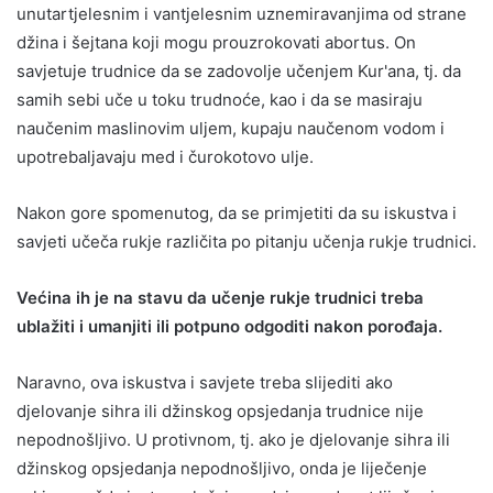
unutartjelesnim i vantjelesnim uznemiravanjima od strane
džina i šejtana koji mogu prouzrokovati abortus. On
savjetuje trudnice da se zadovolje učenjem Kur'ana, tj. da
samih sebi uče u toku trudnoće, kao i da se masiraju
naučenim maslinovim uljem, kupaju naučenom vodom i
upotrebaljavaju med i čurokotovo ulje.
Nakon gore spomenutog, da se primjetiti da su iskustva i
savjeti učeča rukje različita po pitanju učenja rukje trudnici.
Većina ih je na stavu da učenje rukje trudnici treba
ublažiti i umanjiti ili potpuno odgoditi nakon porođaja.
Naravno, ova iskustva i savjete treba slijediti ako
djelovanje sihra ili džinskog opsjedanja trudnice nije
nepodnošljivo. U protivnom, tj. ako je djelovanje sihra ili
džinskog opsjedanja nepodnošljivo, onda je liječenje