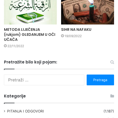
METODA LIJEČENJA
SIHR NA NAFAKU
(rukjom) GLEDANJEM U OČI
19/09/2022
UČAČA
22/11/2022
Pretražite bilo koji pojam:
P
r
e
t
Kategorije
r
a
g
PITANJA I ODGOVORI
(1.187)
a