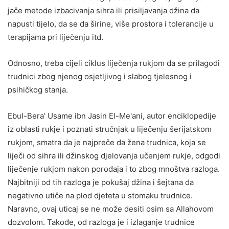
jače metode izbacivanja sihra ili prisiljavanja džina da
napusti tijelo, da se da širine, više prostora i tolerancije u
terapijama pri liječenju itd.
Odnosno, treba cijeli ciklus liječenja rukjom da se prilagodi
trudnici zbog njenog osjetljivog i slabog tjelesnog i
psihičkog stanja.
Ebul-Bera’ Usame ibn Jasin El-Me'ani, autor enciklopedije
iz oblasti rukje i poznati stručnjak u liječenju šerijatskom
rukjom, smatra da je najpreče da žena trudnica, koja se
liječi od sihra ili džinskog djelovanja učenjem rukje, odgodi
liječenje rukjom nakon porođaja i to zbog mnoštva razloga.
Najbitniji od tih razloga je pokušaj džina i šejtana da
negativno utiče na plod djeteta u stomaku trudnice.
Naravno, ovaj uticaj se ne može desiti osim sa Allahovom
dozvolom. Takođe, od razloga je i izlaganje trudnice