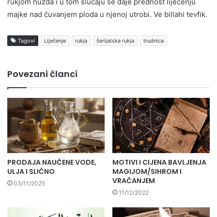
rukjom nužda i u tom slučaju se daje prednost liječenju
majke nad čuvanjem ploda u njenoj utrobi. Ve billahi tevfik.
Tagovi
Liječenje
rukja
šerijatska rukja
trudnica
Povezani članci
PRODAJA NAUČENE VODE,
MOTIVI I CIJENA BAVLJENJA
ULJA I SLIČNO
MAGIJOM/SIHROM I
VRAČANJEM
03/11/2025
11/12/2022