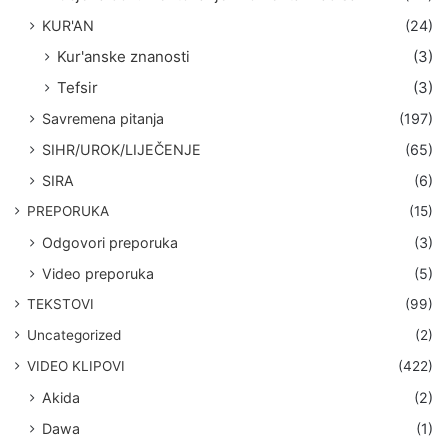
KUR'AN
(24)
Kur'anske znanosti
(3)
Tefsir
(3)
Savremena pitanja
(197)
SIHR/UROK/LIJEČENJE
(65)
SIRA
(6)
PREPORUKA
(15)
Odgovori preporuka
(3)
Video preporuka
(5)
TEKSTOVI
(99)
Uncategorized
(2)
VIDEO KLIPOVI
(422)
Akida
(2)
Dawa
(1)