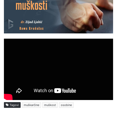
Tagovi
muškarčine
muškost
osobine