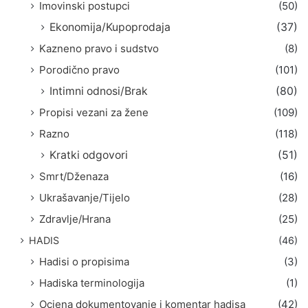
Imovinski postupci
(50)
Ekonomija/Kupoprodaja
(37)
Kazneno pravo i sudstvo
(8)
Porodično pravo
(101)
Intimni odnosi/Brak
(80)
Propisi vezani za žene
(109)
Razno
(118)
Kratki odgovori
(51)
Smrt/Dženaza
(16)
Ukrašavanje/Tijelo
(28)
Zdravlje/Hrana
(25)
HADIS
(46)
Hadisi o propisima
(3)
Hadiska terminologija
(1)
Ocjena dokumentovanje i komentar hadisa
(42)