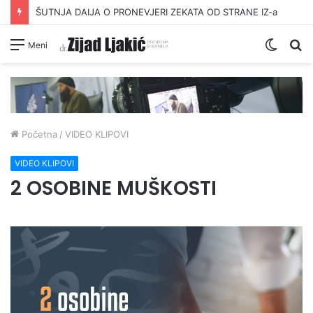
ŠUTNJA DAIJA O PRONEVJERI ZEKATA OD STRANE IZ-a
Switc
Pr
Meni
skin
Početna
/
VIDEO KLIPOVI
VIDEO KLIPOVI
2 OSOBINE MUŠKOSTI