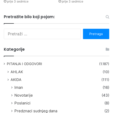
prije 3 sedmice
prije 3 sedmice
Pretražite bilo koji pojam:
P
r
e
t
Kategorije
r
a
g
PITANJA I ODGOVORI
(1.187)
a
AHLAK
(10)
:
AKIDA
(111)
Iman
(16)
Novotarije
(43)
Poslanici
(8)
Predznaci sudnjeg dana
(2)