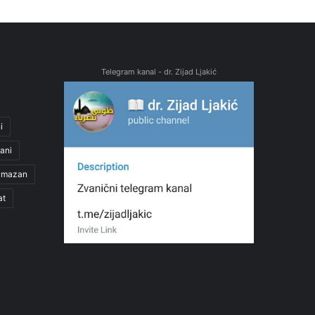
Telegram kanal - dr. Zijad Ljakić
i
ani
amazan
at