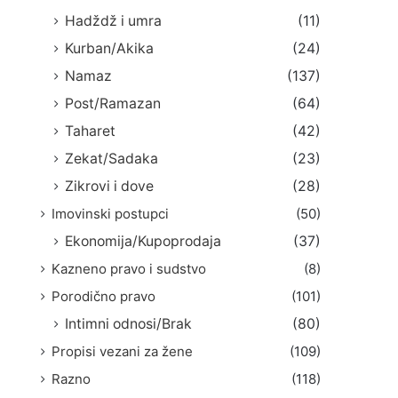
Hadždž i umra
(11)
Kurban/Akika
(24)
Namaz
(137)
Post/Ramazan
(64)
Taharet
(42)
Zekat/Sadaka
(23)
Zikrovi i dove
(28)
Imovinski postupci
(50)
Ekonomija/Kupoprodaja
(37)
Kazneno pravo i sudstvo
(8)
Porodično pravo
(101)
Intimni odnosi/Brak
(80)
Propisi vezani za žene
(109)
Razno
(118)