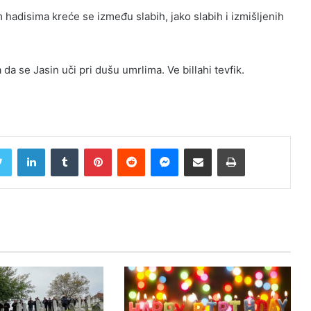
 hadisima kreće se između slabih, jako slabih i izmišljenih
 se Jasin uči pri dušu umrlima. Ve billahi tevfik.
Twitter
LinkedIn
Tumblr
Pinterest
Reddit
Messenger
Share via Email
Print