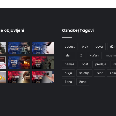
je objavljeni
Oznake/Tagovi
abdest
brak
dova
džin
islam
IZ
kur'an
muslim
namaz
post
prodaja
r
rukja
selefije
Sihr
zek
žena
žene