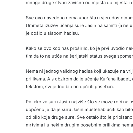
mnoge druge stvari zavisno od mjesta do mjesta i 
Sve ovo navedeno nema uporišta u vjerodostojnom Su
Ummeta izuzev učenja sure Jasin na samrti (a ne u
je došlo u slabom hadisu.
Kako se ovo kod nas proširilo, ko je prvi uvodio ne
tim da to ne utiče na šerijatski status svega spom
Nema ni jednog validnog hadisa koji ukazuje na vr
prilikama. A s obzirom da je učenje Kur'ana ibadet, 
tekstom, svejedno bio on opći ili poseban.
Pa tako za suru Jasin najviše što se može reći na o
uopćeno je da je suru Jasin mustehab učiti kao bilo
od bilo koje druge sure. Sve ostalo što je pripisano 
mrtvima i u nekim drugim posebnim prilikima nema