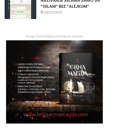
NAZIVANJE SELAMA SAMO SA
“SELAM” BEZ “ALEJKUM”
26/12/2020
Knjiga Crna Magija pod lupom šerijata