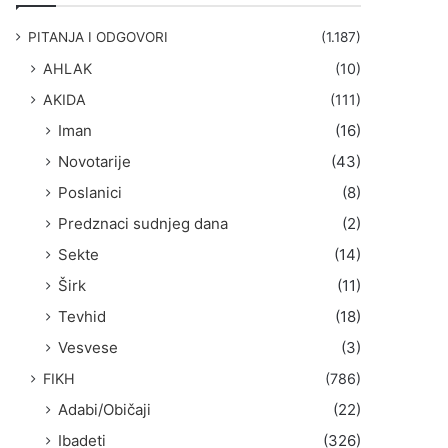
g
a
PITANJA I ODGOVORI
(1.187)
:
AHLAK
(10)
AKIDA
(111)
Iman
(16)
Novotarije
(43)
Poslanici
(8)
Predznaci sudnjeg dana
(2)
Sekte
(14)
Širk
(11)
Tevhid
(18)
Vesvese
(3)
FIKH
(786)
Adabi/Običaji
(22)
Ibadeti
(326)