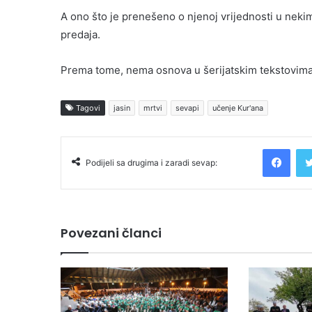
A ono što je prenešeno o njenoj vrijednosti u nekim
predaja.
Prema tome, nema osnova u šerijatskim tekstovima da
Tagovi
jasin
mrtvi
sevapi
učenje Kur'ana
Facebook
Podijeli sa drugima i zaradi sevap:
Povezani članci