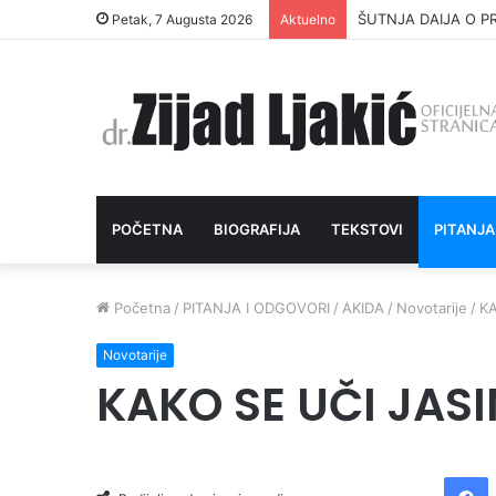
ŠUTNJA DAIJA O P
Petak, 7 Augusta 2026
Aktuelno
POČETNA
BIOGRAFIJA
TEKSTOVI
PITANJA
Početna
/
PITANJA I ODGOVORI
/
AKIDA
/
Novotarije
/
KA
Novotarije
KAKO SE UČI JAS
Facebook