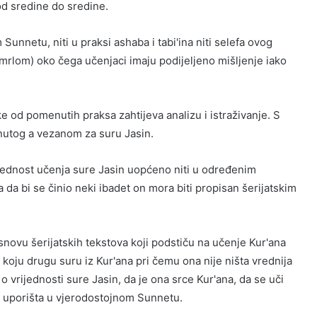
od sredine do sredine.
nnetu, niti u praksi ashaba i tabi'ina niti selefa ovog
mrlom) oko čega učenjaci imaju podijeljeno mišljenje iako
ke od pomenutih praksa zahtijeva analizu i istraživanje. S
enutog a vezanom za suru Jasin.
ijednost učenja sure Jasin uopćeno niti u određenim
a da bi se činio neki ibadet on mora biti propisan šerijatskim
snovu šerijatskih tekstova koji podstiču na učenje Kur'ana
 koju drugu suru iz Kur'ana pri čemu ona nije ništa vrednija
o vrijednosti sure Jasin, da je ona srce Kur'ana, da se uči
 uporišta u vjerodostojnom Sunnetu.