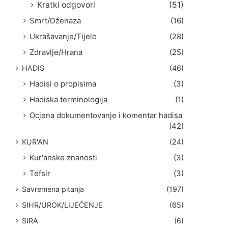
Kratki odgovori
(51)
Smrt/Dženaza
(16)
Ukrašavanje/Tijelo
(28)
Zdravlje/Hrana
(25)
HADIS
(46)
Hadisi o propisima
(3)
Hadiska terminologija
(1)
Ocjena dokumentovanje i komentar hadisa
(42)
KUR'AN
(24)
Kur'anske znanosti
(3)
Tefsir
(3)
Savremena pitanja
(197)
SIHR/UROK/LIJEČENJE
(65)
SIRA
(6)