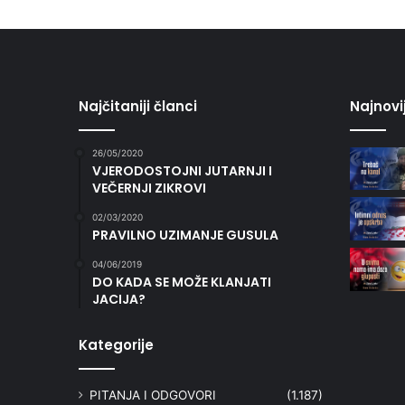
Najčitaniji članci
Najnovi
26/05/2020
VJERODOSTOJNI JUTARNJI I
VEČERNJI ZIKROVI
02/03/2020
PRAVILNO UZIMANJE GUSULA
04/06/2019
DO KADA SE MOŽE KLANJATI
JACIJA?
Kategorije
PITANJA I ODGOVORI
(1.187)