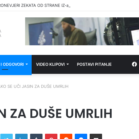
RONEVJERI ZEKATA OD STRANE IZ-a
 I ODGOVORI
VIDEO KLIPOVI
POSTAVI PITANJE
KO SE UČI JASIN ZA DUŠE UMRLIH
IN ZA DUŠE UMRLIH
Twitter
LinkedIn
Tumblr
Pinterest
Reddit
Messenger
Share via Email