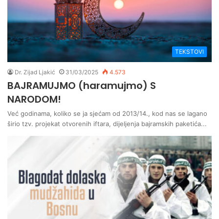
TEKSTOVI
Dr. Zijad Ljakić
31/03/2025
4.573
BAJRAMUJMO (haramujmo) S
NARODOM!
Već godinama, koliko se ja sjećam od 2013/14., kod nas se lagano
širio tzv. projekat otvorenih iftara, dijeljenja bajramskih paketića...