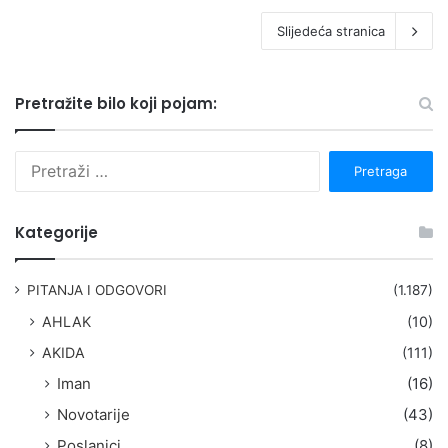
Slijedeća stranica
Pretražite bilo koji pojam:
P
r
e
t
Kategorije
r
a
g
PITANJA I ODGOVORI
(1.187)
a
AHLAK
(10)
:
AKIDA
(111)
Iman
(16)
Novotarije
(43)
Poslanici
(8)