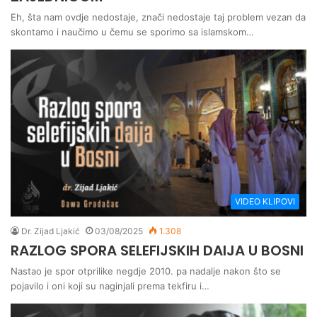
Eh, šta nam ovdje nedostaje, znači nedostaje taj problem vezan da
skontamo i naučimo u čemu se sporimo sa islamskom…
VIDEO KLIPOVI
Dr. Zijad Ljakić
03/08/2025
1.308
RAZLOG SPORA SELEFIJSKIH DAIJA U BOSNI
Nastao je spor otprilike negdje 2010. pa nadalje nakon što se
pojavilo i oni koji su naginjali prema tekfiru i…