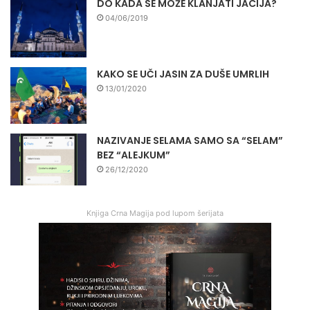
DO KADA SE MOŽE KLANJATI JACIJA?
04/06/2019
KAKO SE UČI JASIN ZA DUŠE UMRLIH
13/01/2020
NAZIVANJE SELAMA SAMO SA “SELAM”
BEZ “ALEJKUM”
26/12/2020
Knjiga Crna Magija pod lupom šerijata