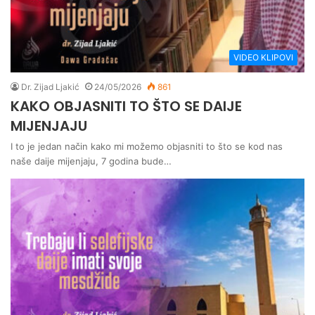
VIDEO KLIPOVI
Dr. Zijad Ljakić
24/05/2026
861
KAKO OBJASNITI TO ŠTO SE DAIJE
MIJENJAJU
I to je jedan način kako mi možemo objasniti to što se kod nas
naše daije mijenjaju, 7 godina bude…