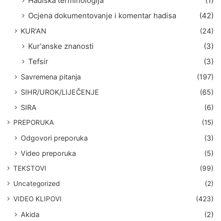
Hadiska terminologija
(1)
Ocjena dokumentovanje i komentar hadisa
(42)
KUR'AN
(24)
Kur'anske znanosti
(3)
Tefsir
(3)
Savremena pitanja
(197)
SIHR/UROK/LIJEČENJE
(65)
SIRA
(6)
PREPORUKA
(15)
Odgovori preporuka
(3)
Video preporuka
(5)
TEKSTOVI
(99)
Uncategorized
(2)
VIDEO KLIPOVI
(423)
Akida
(2)