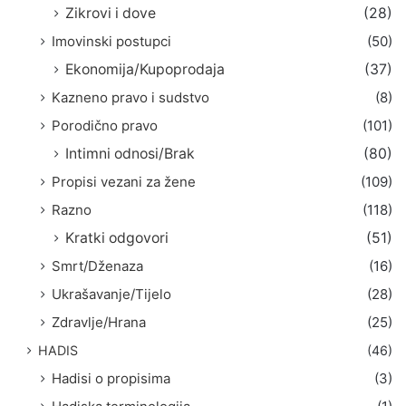
Zikrovi i dove
(28)
Imovinski postupci
(50)
Ekonomija/Kupoprodaja
(37)
Kazneno pravo i sudstvo
(8)
Porodično pravo
(101)
Intimni odnosi/Brak
(80)
Propisi vezani za žene
(109)
Razno
(118)
Kratki odgovori
(51)
Smrt/Dženaza
(16)
Ukrašavanje/Tijelo
(28)
Zdravlje/Hrana
(25)
HADIS
(46)
Hadisi o propisima
(3)