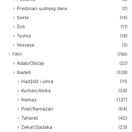
Predznaci sudnjeg dana
(2)
Sekte
(14)
Širk
(11)
Tevhid
(18)
Vesvese
(3)
FIKH
(786)
Adabi/Običaji
(22)
Ibadeti
(326)
Hadždž i umra
(11)
Kurban/Akika
(24)
Namaz
(137)
Post/Ramazan
(64)
Taharet
(42)
Zekat/Sadaka
(23)