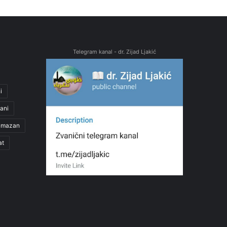
Telegram kanal - dr. Zijad Ljakić
i
ani
amazan
at