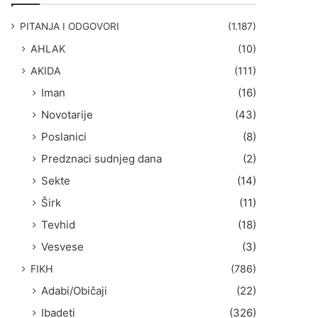
g
a
PITANJA I ODGOVORI
(1.187)
:
AHLAK
(10)
AKIDA
(111)
Iman
(16)
Novotarije
(43)
Poslanici
(8)
Predznaci sudnjeg dana
(2)
Sekte
(14)
Širk
(11)
Tevhid
(18)
Vesvese
(3)
FIKH
(786)
Adabi/Običaji
(22)
Ibadeti
(326)