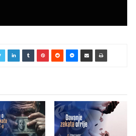
Twitter
LinkedIn
Tumblr
Pinterest
Reddit
Messenger
Share via Email
Print