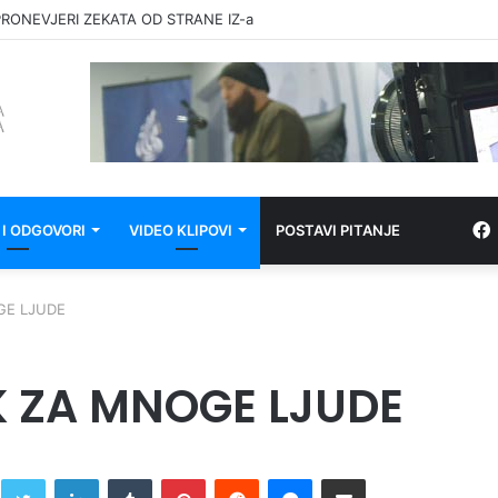
RONEVJERI ZEKATA OD STRANE IZ-a
 I ODGOVORI
VIDEO KLIPOVI
POSTAVI PITANJE
OGE LJUDE
EK ZA MNOGE LJUDE
Twitter
LinkedIn
Tumblr
Pinterest
Reddit
Messenger
Share via Email