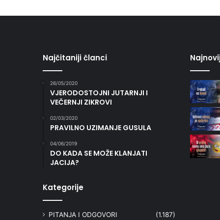
Najčitaniji članci
Najnovi
26/05/2020
VJERODOSTOJNI JUTARNJI I
VEČERNJI ZIKROVI
02/03/2020
PRAVILNO UZIMANJE GUSULA
04/06/2019
DO KADA SE MOŽE KLANJATI
JACIJA?
Kategorije
PITANJA I ODGOVORI
(1.187)