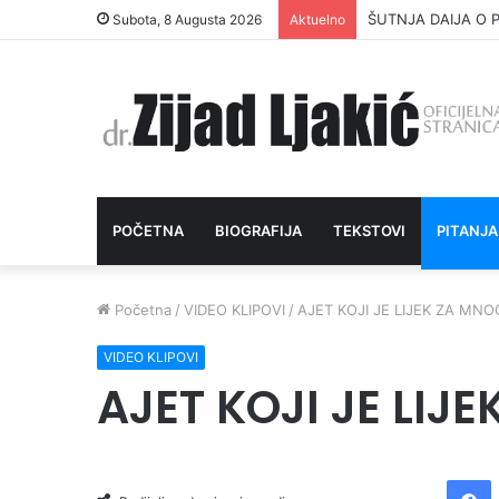
ŠUTNJA DAIJA O P
Subota, 8 Augusta 2026
Aktuelno
POČETNA
BIOGRAFIJA
TEKSTOVI
PITANJA
Početna
/
VIDEO KLIPOVI
/
AJET KOJI JE LIJEK ZA MN
VIDEO KLIPOVI
AJET KOJI JE LIJ
Facebook