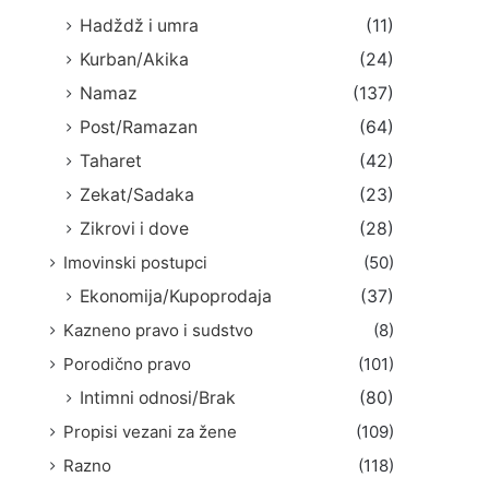
Hadždž i umra
(11)
Kurban/Akika
(24)
Namaz
(137)
Post/Ramazan
(64)
Taharet
(42)
Zekat/Sadaka
(23)
Zikrovi i dove
(28)
Imovinski postupci
(50)
Ekonomija/Kupoprodaja
(37)
Kazneno pravo i sudstvo
(8)
Porodično pravo
(101)
Intimni odnosi/Brak
(80)
Propisi vezani za žene
(109)
Razno
(118)