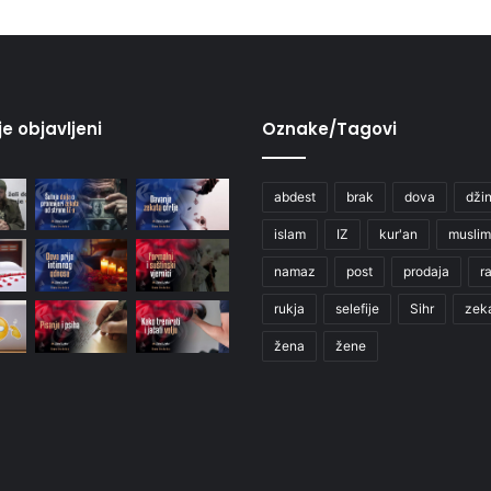
je objavljeni
Oznake/Tagovi
abdest
brak
dova
džin
islam
IZ
kur'an
muslim
namaz
post
prodaja
r
rukja
selefije
Sihr
zek
žena
žene