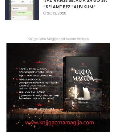
NAZIVANJE SELAMA SAMO SA
“SELAM” BEZ “ALEJKUM”
26/12/2020
Knjiga Crna Magija pod lupom šerijata