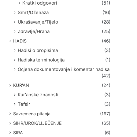
Kratki odgovori
(51)
Smrt/Dženaza
(16)
Ukrašavanje/Tijelo
(28)
Zdravlje/Hrana
(25)
HADIS
(46)
Hadisi o propisima
(3)
Hadiska terminologija
(1)
Ocjena dokumentovanje i komentar hadisa
(42)
KUR'AN
(24)
Kur'anske znanosti
(3)
Tefsir
(3)
Savremena pitanja
(197)
SIHR/UROK/LIJEČENJE
(65)
SIRA
(6)