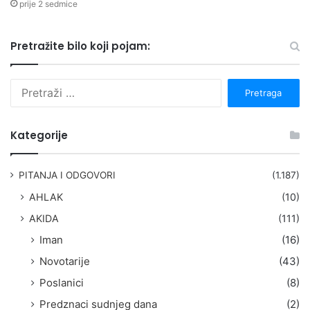
prije 2 sedmice
Pretražite bilo koji pojam:
P
r
e
t
Kategorije
r
a
g
PITANJA I ODGOVORI
(1.187)
a
AHLAK
(10)
:
AKIDA
(111)
Iman
(16)
Novotarije
(43)
Poslanici
(8)
Predznaci sudnjeg dana
(2)