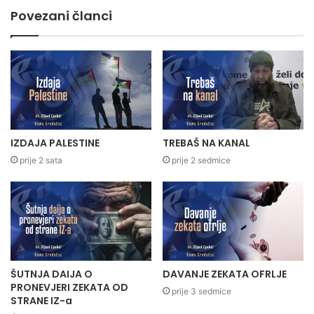
Povezani članci
IZDAJA PALESTINE
TREBAŠ NA KANAL
prije 2 sata
prije 2 sedmice
ŠUTNJA DAIJA O
DAVANJE ZEKATA OFRLJE
PRONEVJERI ZEKATA OD
prije 3 sedmice
STRANE IZ-a