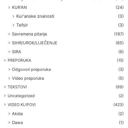
KUR'AN
(24)
Kur'anske znanosti
(3)
Tefsir
(3)
Savremena pitanja
(197)
SIHR/UROK/LIJEČENJE
(65)
SIRA
(6)
PREPORUKA
(15)
Odgovori preporuka
(3)
Video preporuka
(5)
TEKSTOVI
(99)
Uncategorized
(2)
VIDEO KLIPOVI
(423)
Akida
(2)
Dawa
(1)