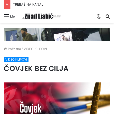
TREBAŠ NA KANAL
Switc
Pr
Meni
skin
Početna
/
VIDEO KLIPOVI
VIDEO KLIPOVI
ČOVJEK BEZ CILJA