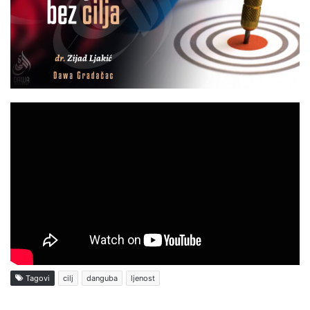
Tagovi
cilj
danguba
ljenost