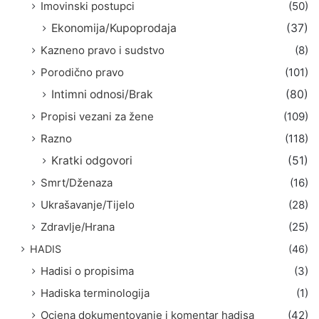
Imovinski postupci
(50)
Ekonomija/Kupoprodaja
(37)
Kazneno pravo i sudstvo
(8)
Porodično pravo
(101)
Intimni odnosi/Brak
(80)
Propisi vezani za žene
(109)
Razno
(118)
Kratki odgovori
(51)
Smrt/Dženaza
(16)
Ukrašavanje/Tijelo
(28)
Zdravlje/Hrana
(25)
HADIS
(46)
Hadisi o propisima
(3)
Hadiska terminologija
(1)
Ocjena dokumentovanje i komentar hadisa
(42)