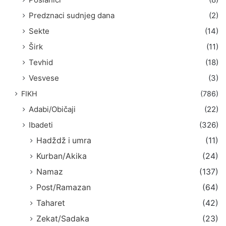
Predznaci sudnjeg dana
(2)
Sekte
(14)
Širk
(11)
Tevhid
(18)
Vesvese
(3)
FIKH
(786)
Adabi/Običaji
(22)
Ibadeti
(326)
Hadždž i umra
(11)
Kurban/Akika
(24)
Namaz
(137)
Post/Ramazan
(64)
Taharet
(42)
Zekat/Sadaka
(23)