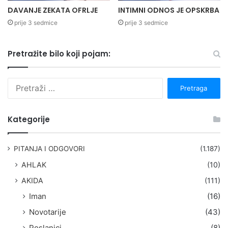
DAVANJE ZEKATA OFRLJE
INTIMNI ODNOS JE OPSKRBA
prije 3 sedmice
prije 3 sedmice
Pretražite bilo koji pojam:
P
r
e
t
Kategorije
r
a
g
PITANJA I ODGOVORI
(1.187)
a
AHLAK
(10)
:
AKIDA
(111)
Iman
(16)
Novotarije
(43)
Poslanici
(8)