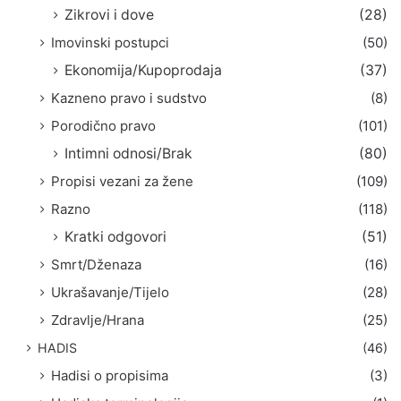
Zikrovi i dove
(28)
Imovinski postupci
(50)
Ekonomija/Kupoprodaja
(37)
Kazneno pravo i sudstvo
(8)
Porodično pravo
(101)
Intimni odnosi/Brak
(80)
Propisi vezani za žene
(109)
Razno
(118)
Kratki odgovori
(51)
Smrt/Dženaza
(16)
Ukrašavanje/Tijelo
(28)
Zdravlje/Hrana
(25)
HADIS
(46)
Hadisi o propisima
(3)