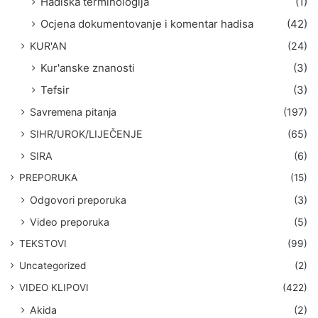
Hadiska terminologija
(1)
Ocjena dokumentovanje i komentar hadisa
(42)
KUR'AN
(24)
Kur'anske znanosti
(3)
Tefsir
(3)
Savremena pitanja
(197)
SIHR/UROK/LIJEČENJE
(65)
SIRA
(6)
PREPORUKA
(15)
Odgovori preporuka
(3)
Video preporuka
(5)
TEKSTOVI
(99)
Uncategorized
(2)
VIDEO KLIPOVI
(422)
Akida
(2)