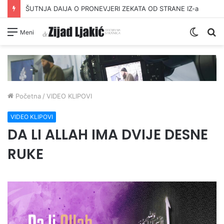
ŠUTNJA DAIJA O PRONEVJERI ZEKATA OD STRANE IZ-a
Switc
Pr
Meni
skin
Početna
/
VIDEO KLIPOVI
VIDEO KLIPOVI
DA LI ALLAH IMA DVIJE DESNE
RUKE