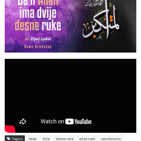
Tagovi
Allah
biće
desna ruka
dvije ruke
savršenstvo