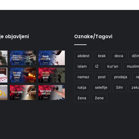
je objavljeni
Oznake/Tagovi
abdest
brak
dova
džin
islam
IZ
kur'an
muslim
namaz
post
prodaja
r
rukja
selefije
Sihr
zek
žena
žene