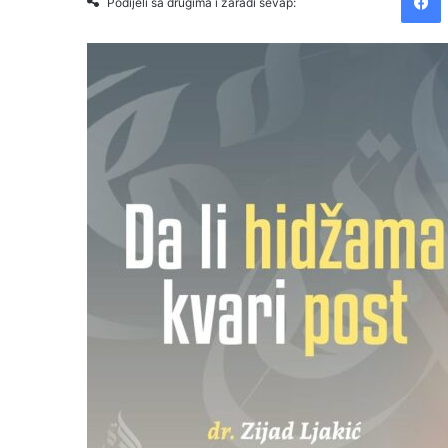
Podijeli sa drugima i zaradi sevap: