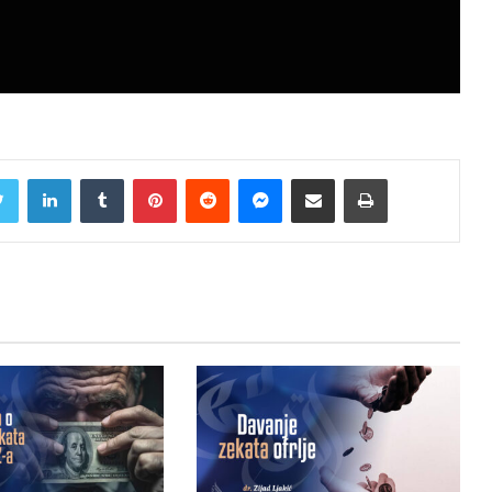
Twitter
LinkedIn
Tumblr
Pinterest
Reddit
Messenger
Share via Email
Print