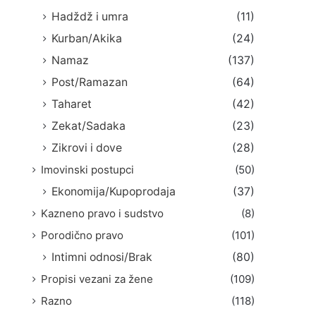
Hadždž i umra
(11)
Kurban/Akika
(24)
Namaz
(137)
Post/Ramazan
(64)
Taharet
(42)
Zekat/Sadaka
(23)
Zikrovi i dove
(28)
Imovinski postupci
(50)
Ekonomija/Kupoprodaja
(37)
Kazneno pravo i sudstvo
(8)
Porodično pravo
(101)
Intimni odnosi/Brak
(80)
Propisi vezani za žene
(109)
Razno
(118)