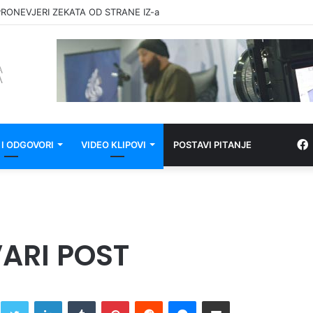
RONEVJERI ZEKATA OD STRANE IZ-a
 I ODGOVORI
VIDEO KLIPOVI
POSTAVI PITANJE
VARI POST
Twitter
LinkedIn
Tumblr
Pinterest
Reddit
Messenger
Share via Email