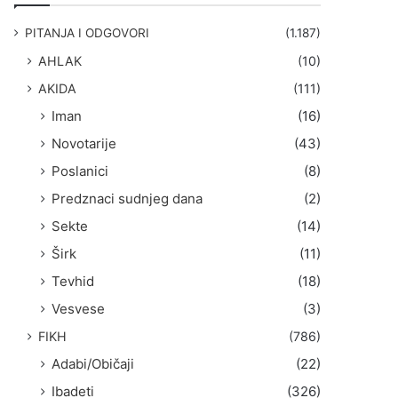
g
a
PITANJA I ODGOVORI
(1.187)
:
AHLAK
(10)
AKIDA
(111)
Iman
(16)
Novotarije
(43)
Poslanici
(8)
Predznaci sudnjeg dana
(2)
Sekte
(14)
Širk
(11)
Tevhid
(18)
Vesvese
(3)
FIKH
(786)
Adabi/Običaji
(22)
Ibadeti
(326)