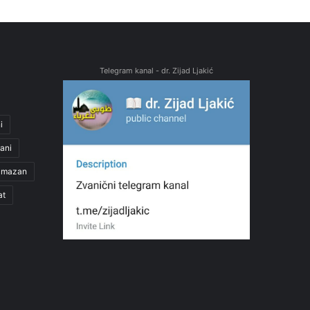
Telegram kanal - dr. Zijad Ljakić
i
ani
amazan
at