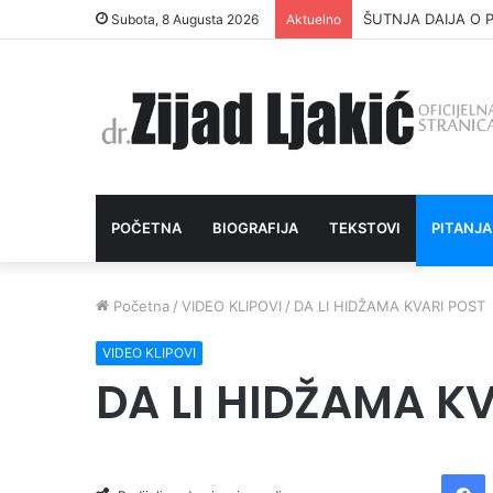
ŠUTNJA DAIJA O P
Subota, 8 Augusta 2026
Aktuelno
POČETNA
BIOGRAFIJA
TEKSTOVI
PITANJA
Početna
/
VIDEO KLIPOVI
/
DA LI HIDŽAMA KVARI POST
VIDEO KLIPOVI
DA LI HIDŽAMA K
Facebook