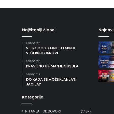
Najčitaniji članci
Najnovi
26/05/2020
VJERODOSTOJNI JUTARNJI I
VEČERNJI ZIKROVI
02/03/2020
PRAVILNO UZIMANJE GUSULA
04/06/2019
DO KADA SE MOŽE KLANJATI
JACIJA?
Kategorije
PITANJA I ODGOVORI
(1.187)