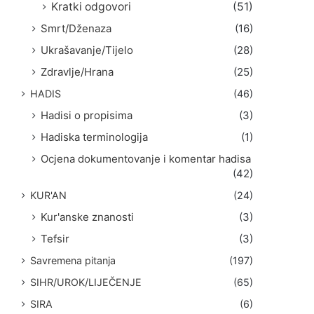
Kratki odgovori
(51)
Smrt/Dženaza
(16)
Ukrašavanje/Tijelo
(28)
Zdravlje/Hrana
(25)
HADIS
(46)
Hadisi o propisima
(3)
Hadiska terminologija
(1)
Ocjena dokumentovanje i komentar hadisa
(42)
KUR'AN
(24)
Kur'anske znanosti
(3)
Tefsir
(3)
Savremena pitanja
(197)
SIHR/UROK/LIJEČENJE
(65)
SIRA
(6)