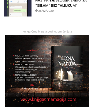
NAZIVANJE SELAMA SAMO SA
“SELAM” BEZ “ALEJKUM”
26/12/2020
Knjiga Crna Magija pod lupom šerijata