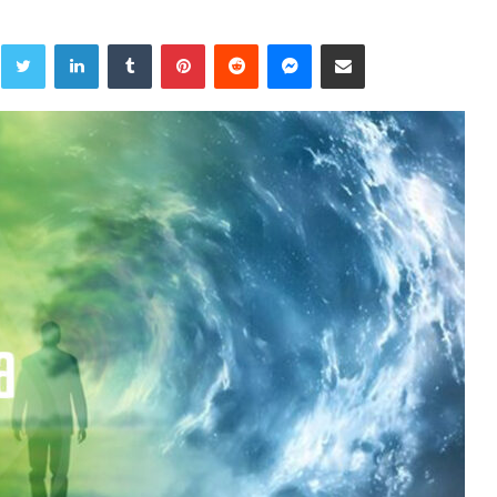
Twitter
LinkedIn
Tumblr
Pinterest
Reddit
Messenger
Share via Email