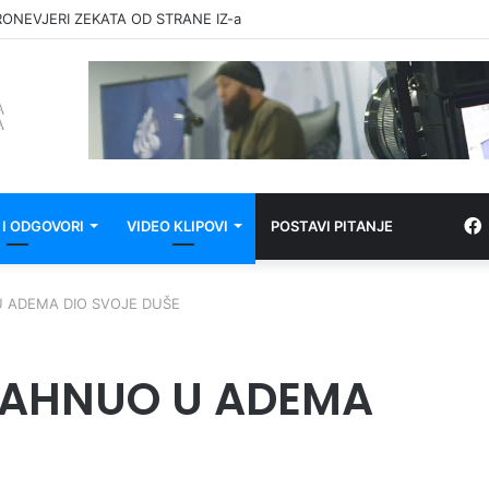
RONEVJERI ZEKATA OD STRANE IZ-a
 I ODGOVORI
VIDEO KLIPOVI
POSTAVI PITANJE
U ADEMA DIO SVOJE DUŠE
UDAHNUO U ADEMA