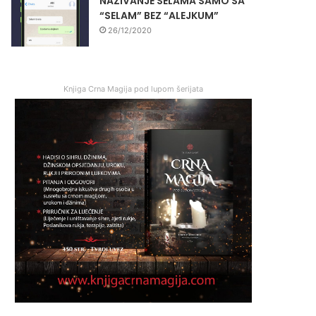
NAZIVANJE SELAMA SAMO SA
“SELAM” BEZ “ALEJKUM”
26/12/2020
Knjiga Crna Magija pod lupom šerijata