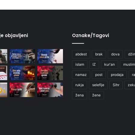
je objavljeni
Oznake/Tagovi
abdest
brak
dova
džin
islam
IZ
kur'an
muslim
namaz
post
prodaja
r
rukja
selefije
Sihr
zek
žena
žene