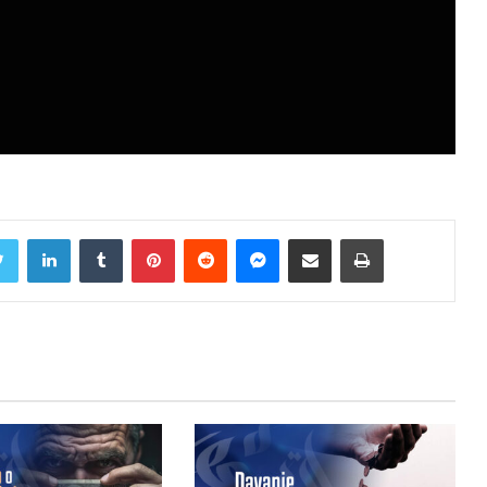
Twitter
LinkedIn
Tumblr
Pinterest
Reddit
Messenger
Share via Email
Print