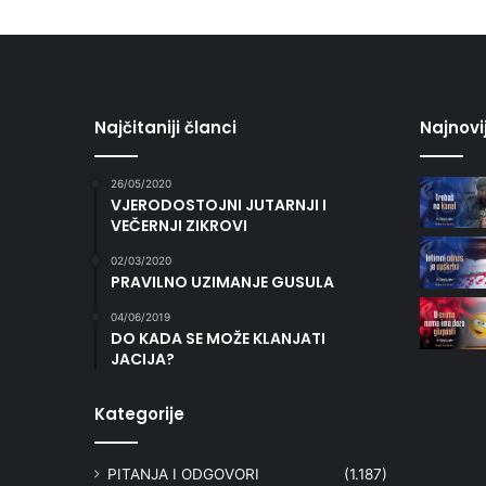
Najčitaniji članci
Najnovi
26/05/2020
VJERODOSTOJNI JUTARNJI I
VEČERNJI ZIKROVI
02/03/2020
PRAVILNO UZIMANJE GUSULA
04/06/2019
DO KADA SE MOŽE KLANJATI
JACIJA?
Kategorije
PITANJA I ODGOVORI
(1.187)