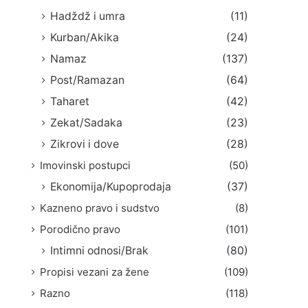
Hadždž i umra
(11)
Kurban/Akika
(24)
Namaz
(137)
Post/Ramazan
(64)
Taharet
(42)
Zekat/Sadaka
(23)
Zikrovi i dove
(28)
Imovinski postupci
(50)
Ekonomija/Kupoprodaja
(37)
Kazneno pravo i sudstvo
(8)
Porodično pravo
(101)
Intimni odnosi/Brak
(80)
Propisi vezani za žene
(109)
Razno
(118)