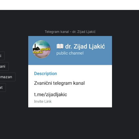
Telegram kanal - dr. Zijad Ljakić
i
ani
amazan
at