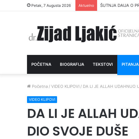
ŠUTNJA DAIJA O P
Petak, 7 Augusta 2026
Aktuelno
POČETNA
BIOGRAFIJA
TEKSTOVI
PITANJA
Početna
/
VIDEO KLIPOVI
/
DA LI JE ALLAH UDAHNUO 
VIDEO KLIPOVI
DA LI JE ALLAH 
DIO SVOJE DUŠE