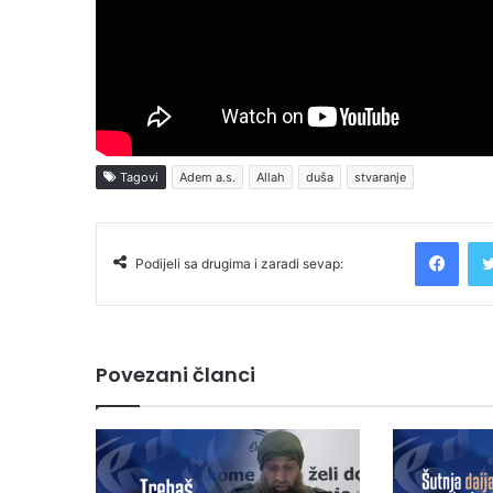
Tagovi
Adem a.s.
Allah
duša
stvaranje
Facebook
Podijeli sa drugima i zaradi sevap:
Povezani članci