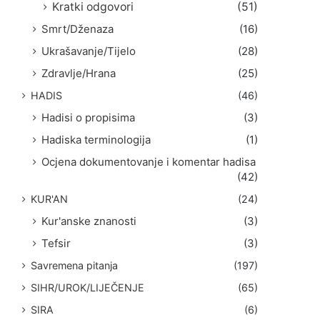
Kratki odgovori
(51)
Smrt/Dženaza
(16)
Ukrašavanje/Tijelo
(28)
Zdravlje/Hrana
(25)
HADIS
(46)
Hadisi o propisima
(3)
Hadiska terminologija
(1)
Ocjena dokumentovanje i komentar hadisa
(42)
KUR'AN
(24)
Kur'anske znanosti
(3)
Tefsir
(3)
Savremena pitanja
(197)
SIHR/UROK/LIJEČENJE
(65)
SIRA
(6)