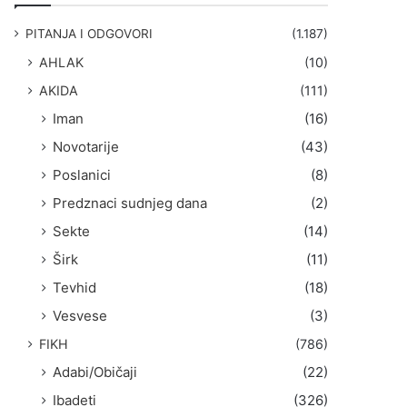
g
a
PITANJA I ODGOVORI
(1.187)
:
AHLAK
(10)
AKIDA
(111)
Iman
(16)
Novotarije
(43)
Poslanici
(8)
Predznaci sudnjeg dana
(2)
Sekte
(14)
Širk
(11)
Tevhid
(18)
Vesvese
(3)
FIKH
(786)
Adabi/Običaji
(22)
Ibadeti
(326)