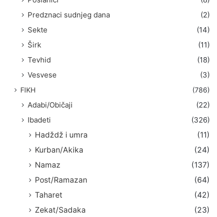
Predznaci sudnjeg dana
(2)
Sekte
(14)
Širk
(11)
Tevhid
(18)
Vesvese
(3)
FIKH
(786)
Adabi/Običaji
(22)
Ibadeti
(326)
Hadždž i umra
(11)
Kurban/Akika
(24)
Namaz
(137)
Post/Ramazan
(64)
Taharet
(42)
Zekat/Sadaka
(23)