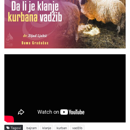
Tagovi
bajram
klanje
kurban
vadžib