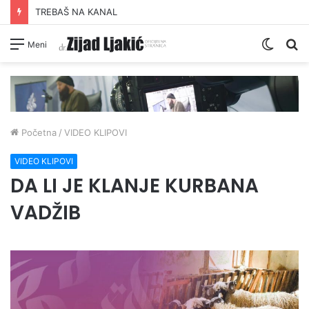
TREBAŠ NA KANAL
Switc
Pr
Meni
skin
Početna
/
VIDEO KLIPOVI
VIDEO KLIPOVI
DA LI JE KLANJE KURBANA
VADŽIB