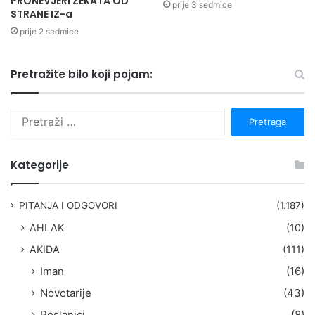
PRONEVJERI ZEKATA OD
prije 3 sedmice
STRANE IZ-a
prije 2 sedmice
Pretražite bilo koji pojam:
P
r
e
t
Kategorije
r
a
g
PITANJA I ODGOVORI
(1.187)
a
AHLAK
(10)
:
AKIDA
(111)
Iman
(16)
Novotarije
(43)
Poslanici
(8)