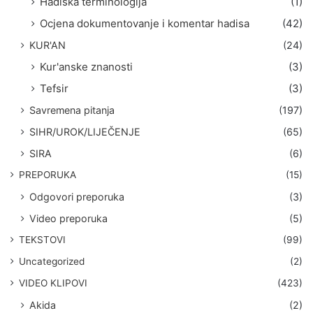
Hadiska terminologija
(1)
Ocjena dokumentovanje i komentar hadisa
(42)
KUR'AN
(24)
Kur'anske znanosti
(3)
Tefsir
(3)
Savremena pitanja
(197)
SIHR/UROK/LIJEČENJE
(65)
SIRA
(6)
PREPORUKA
(15)
Odgovori preporuka
(3)
Video preporuka
(5)
TEKSTOVI
(99)
Uncategorized
(2)
VIDEO KLIPOVI
(423)
Akida
(2)