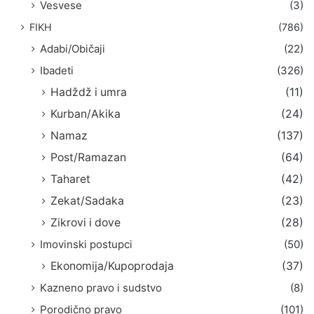
Vesvese
(3)
FIKH
(786)
Adabi/Običaji
(22)
Ibadeti
(326)
Hadždž i umra
(11)
Kurban/Akika
(24)
Namaz
(137)
Post/Ramazan
(64)
Taharet
(42)
Zekat/Sadaka
(23)
Zikrovi i dove
(28)
Imovinski postupci
(50)
Ekonomija/Kupoprodaja
(37)
Kazneno pravo i sudstvo
(8)
Porodično pravo
(101)