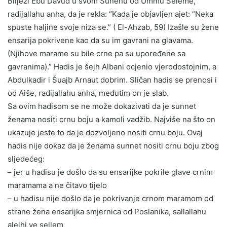
Bilježi Ebu Davud u svom Sunenu od Ummu Seleme,
radijallahu anha, da je rekla: “Kada je objavljen ajet: “Neka
spuste haljine svoje niza se.” ( El-Ahzab, 59) Izašle su žene
ensarija pokrivene kao da su im gavrani na glavama.
(Njihove marame su bile crne pa su upoređene sa
gavranima).” Hadis je šejh Albani ocjenio vjerodostojnim, a
Abdulkadir i Šuajb Arnaut dobrim. Sličan hadis se prenosi i
od Aiše, radijallahu anha, međutim on je slab.
Sa ovim hadisom se ne može dokazivati da je sunnet
ženama nositi crnu boju a kamoli vadžib. Najviše na što on
ukazuje jeste to da je dozvoljeno nositi crnu boju. Ovaj
hadis nije dokaz da je ženama sunnet nositi crnu boju zbog
sljedećeg:
– jer u hadisu je došlo da su ensarijke pokrile glave crnim
maramama a ne čitavo tijelo
– u hadisu nije došlo da je pokrivanje crnom maramom od
strane žena ensarijka smjernica od Poslanika, sallallahu
alejhi ve sellem