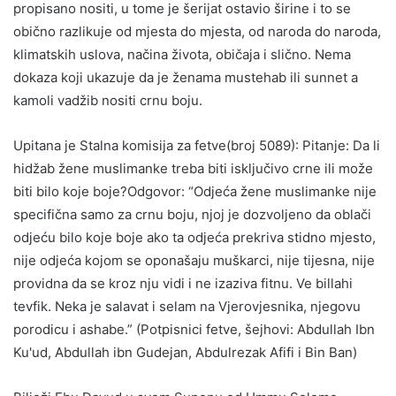
propisano nositi, u tome je šerijat ostavio širine i to se
obično razlikuje od mjesta do mjesta, od naroda do naroda,
klimatskih uslova, načina života, običaja i slično. Nema
dokaza koji ukazuje da je ženama mustehab ili sunnet a
kamoli vadžib nositi crnu boju.
Upitana je Stalna komisija za fetve(broj 5089): Pitanje: Da li
hidžab žene muslimanke treba biti isključivo crne ili može
biti bilo koje boje?Odgovor: “Odjeća žene muslimanke nije
specifična samo za crnu boju, njoj je dozvoljeno da oblači
odjeću bilo koje boje ako ta odjeća prekriva stidno mjesto,
nije odjeća kojom se oponašaju muškarci, nije tijesna, nije
providna da se kroz nju vidi i ne izaziva fitnu. Ve billahi
tevfik. Neka je salavat i selam na Vjerovjesnika, njegovu
porodicu i ashabe.” (Potpisnici fetve, šejhovi: Abdullah Ibn
Ku'ud, Abdullah ibn Gudejan, Abdulrezak Afifi i Bin Ban)