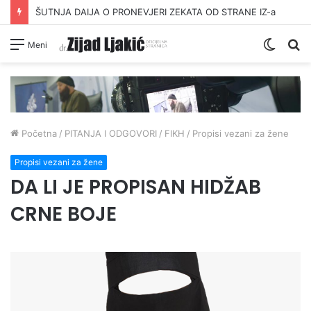
ŠUTNJA DAIJA O PRONEVJERI ZEKATA OD STRANE IZ-a
Switc
Pr
Meni
skin
Početna
/
PITANJA I ODGOVORI
/
FIKH
/
Propisi vezani za žene
Propisi vezani za žene
DA LI JE PROPISAN HIDŽAB
CRNE BOJE