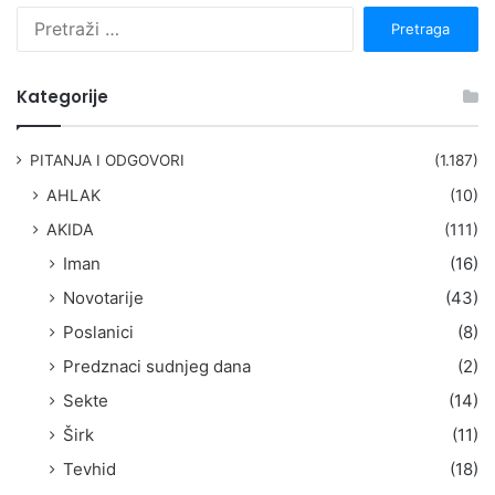
P
r
e
t
Kategorije
r
a
g
PITANJA I ODGOVORI
(1.187)
a
AHLAK
(10)
:
AKIDA
(111)
Iman
(16)
Novotarije
(43)
Poslanici
(8)
Predznaci sudnjeg dana
(2)
Sekte
(14)
Širk
(11)
Tevhid
(18)