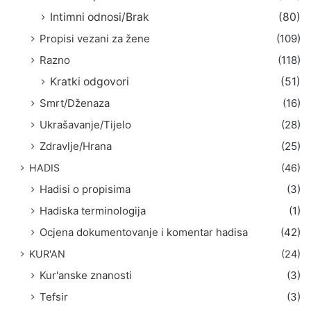
Intimni odnosi/Brak
(80)
Propisi vezani za žene
(109)
Razno
(118)
Kratki odgovori
(51)
Smrt/Dženaza
(16)
Ukrašavanje/Tijelo
(28)
Zdravlje/Hrana
(25)
HADIS
(46)
Hadisi o propisima
(3)
Hadiska terminologija
(1)
Ocjena dokumentovanje i komentar hadisa
(42)
KUR'AN
(24)
Kur'anske znanosti
(3)
Tefsir
(3)