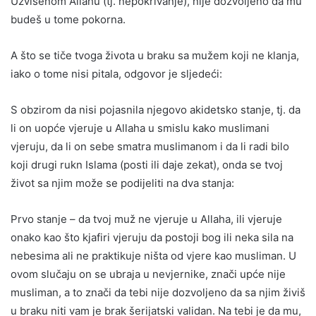
Uzvišenom Allahu (tj. nepokrivanje), nije dozvoljeno da mu
budeš u tome pokorna.
A što se tiče tvoga života u braku sa mužem koji ne klanja,
iako o tome nisi pitala, odgovor je sljedeći:
S obzirom da nisi pojasnila njegovo akidetsko stanje, tj. da
li on uopće vjeruje u Allaha u smislu kako muslimani
vjeruju, da li on sebe smatra muslimanom i da li radi bilo
koji drugi rukn Islama (posti ili daje zekat), onda se tvoj
život sa njim može se podijeliti na dva stanja:
Prvo stanje – da tvoj muž ne vjeruje u Allaha, ili vjeruje
onako kao što kjafiri vjeruju da postoji bog ili neka sila na
nebesima ali ne praktikuje ništa od vjere kao musliman. U
ovom slučaju on se ubraja u nevjernike, znači upće nije
musliman, a to znači da tebi nije dozvoljeno da sa njim živiš
u braku niti vam je brak šerijatski validan. Na tebi je da mu,