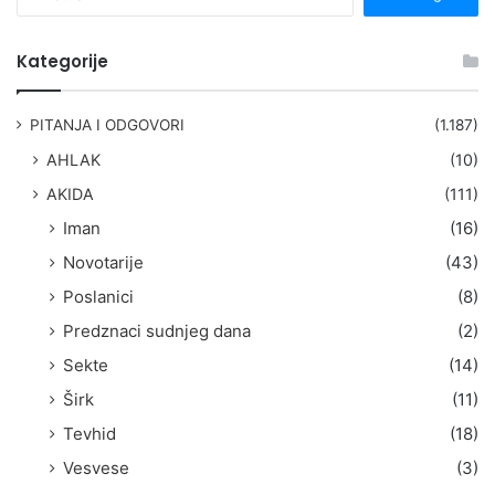
r
e
t
Kategorije
r
a
g
PITANJA I ODGOVORI
(1.187)
a
AHLAK
(10)
:
AKIDA
(111)
Iman
(16)
Novotarije
(43)
Poslanici
(8)
Predznaci sudnjeg dana
(2)
Sekte
(14)
Širk
(11)
Tevhid
(18)
Vesvese
(3)