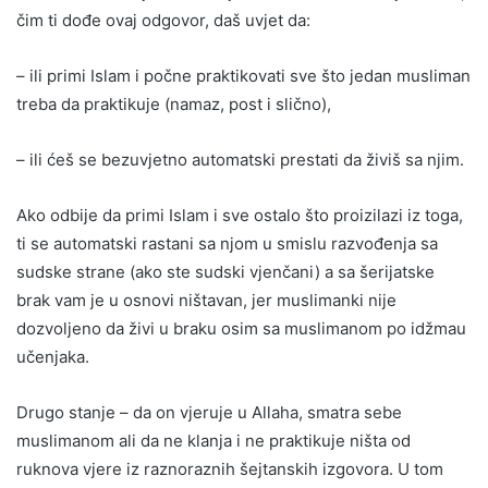
čim ti dođe ovaj odgovor, daš uvjet da:
– ili primi Islam i počne praktikovati sve što jedan musliman
treba da praktikuje (namaz, post i slično),
– ili ćeš se bezuvjetno automatski prestati da živiš sa njim.
Ako odbije da primi Islam i sve ostalo što proizilazi iz toga,
ti se automatski rastani sa njom u smislu razvođenja sa
sudske strane (ako ste sudski vjenčani) a sa šerijatske
brak vam je u osnovi ništavan, jer muslimanki nije
dozvoljeno da živi u braku osim sa muslimanom po idžmau
učenjaka.
Drugo stanje – da on vjeruje u Allaha, smatra sebe
muslimanom ali da ne klanja i ne praktikuje ništa od
ruknova vjere iz raznoraznih šejtanskih izgovora. U tom