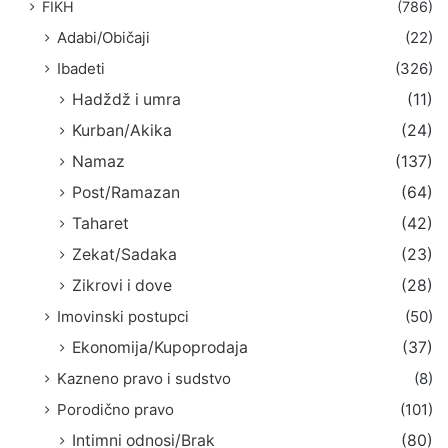
FIKH
(786)
Adabi/Običaji
(22)
Ibadeti
(326)
Hadždž i umra
(11)
Kurban/Akika
(24)
Namaz
(137)
Post/Ramazan
(64)
Taharet
(42)
Zekat/Sadaka
(23)
Zikrovi i dove
(28)
Imovinski postupci
(50)
Ekonomija/Kupoprodaja
(37)
Kazneno pravo i sudstvo
(8)
Porodično pravo
(101)
Intimni odnosi/Brak
(80)