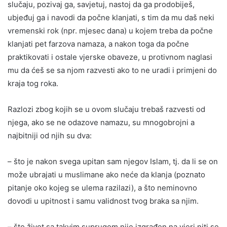
slučaju, pozivaj ga, savjetuj, nastoj da ga prodobiješ,
ubjeđuj ga i navodi da počne klanjati, s tim da mu daš neki
vremenski rok (npr. mjesec dana) u kojem treba da počne
klanjati pet farzova namaza, a nakon toga da počne
praktikovati i ostale vjerske obaveze, u protivnom naglasi
mu da ćeš se sa njom razvesti ako to ne uradi i primjeni do
kraja tog roka.
Razlozi zbog kojih se u ovom slučaju trebaš razvesti od
njega, ako se ne odazove namazu, su mnogobrojni a
najbitniji od njih su dva:
– što je nakon svega upitan sam njegov Islam, tj. da li se on
može ubrajati u muslimane ako neće da klanja (poznato
pitanje oko kojeg se ulema razilazi), a što neminovno
dovodi u upitnost i samu validnost tvog braka sa njim.
– što život sa takvim suprugom nije izgrađen na vjeri niti se