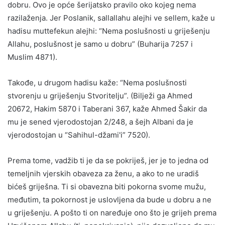
dobru. Ovo je opće šerijatsko pravilo oko kojeg nema
razilaženja. Jer Poslanik, sallallahu alejhi ve sellem, kaže u
hadisu muttefekun alejhi: “Nema poslušnosti u griješenju
Allahu, poslušnost je samo u dobru” (Buharija 7257 i
Muslim 4871).
Takođe, u drugom hadisu kaže: “Nema poslušnosti
stvorenju u griješenju Stvoritelju”. (Bilježi ga Ahmed
20672, Hakim 5870 i Taberani 367, kaže Ahmed Šakir da
mu je sened vjerodostojan 2/248, a šejh Albani da je
vjerodostojan u “Sahihul-džami'i” 7520).
Prema tome, vadžib ti je da se pokriješ, jer je to jedna od
temeljnih vjerskih obaveza za ženu, a ako to ne uradiš
bićeš griješna. Ti si obavezna biti pokorna svome mužu,
međutim, ta pokornost je uslovljena da bude u dobru a ne
u griješenju. A pošto ti on naređuje ono što je grijeh prema