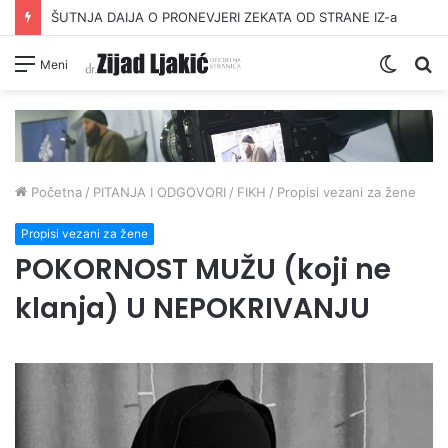
ŠUTNJA DAIJA O PRONEVJERI ZEKATA OD STRANE IZ-a
Switc
Pr
Meni
skin
Početna
/
PITANJA I ODGOVORI
/
FIKH
/
Propisi vezani za žene
Propisi vezani za žene
POKORNOST MUŽU (koji ne
klanja) U NEPOKRIVANJU