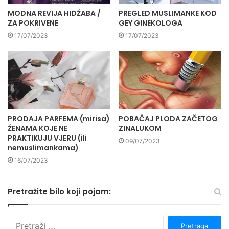
MODNA REVIJA HIDŽABA /
PREGLED MUSLIMANKE KOD
ZA POKRIVENE
GEY GINEKOLOGA
17/07/2023
17/07/2023
PRODAJA PARFEMA (mirisa)
POBAČAJ PLODA ZAČETOG
ŽENAMA KOJE NE
ZINALUKOM
PRAKTIKUJU VJERU (ili
09/07/2023
nemuslimankama)
16/07/2023
Pretražite bilo koji pojam:
P