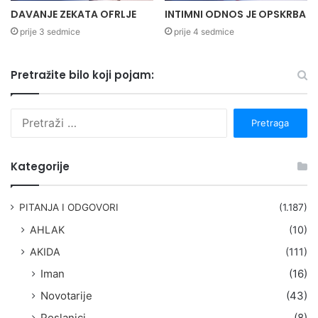
DAVANJE ZEKATA OFRLJE
INTIMNI ODNOS JE OPSKRBA
prije 3 sedmice
prije 4 sedmice
Pretražite bilo koji pojam:
P
r
e
t
Kategorije
r
a
g
PITANJA I ODGOVORI
(1.187)
a
AHLAK
(10)
:
AKIDA
(111)
Iman
(16)
Novotarije
(43)
Poslanici
(8)