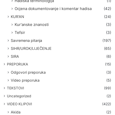
Hadiska terminologija
(1)
Ocjena dokumentovanje i komentar hadisa
(42)
KUR'AN
(24)
Kur'anske znanosti
(3)
Tefsir
(3)
Savremena pitanja
(197)
SIHR/UROK/LIJEČENJE
(65)
SIRA
(6)
PREPORUKA
(15)
Odgovori preporuka
(3)
Video preporuka
(5)
TEKSTOVI
(99)
Uncategorized
(2)
VIDEO KLIPOVI
(422)
Akida
(2)