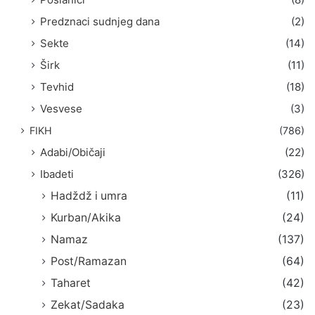
Predznaci sudnjeg dana
(2)
Sekte
(14)
Širk
(11)
Tevhid
(18)
Vesvese
(3)
FIKH
(786)
Adabi/Običaji
(22)
Ibadeti
(326)
Hadždž i umra
(11)
Kurban/Akika
(24)
Namaz
(137)
Post/Ramazan
(64)
Taharet
(42)
Zekat/Sadaka
(23)