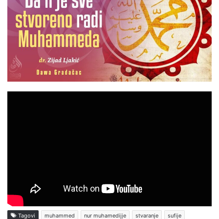
Tagovi
muhammed
nur muhamedijje
stvaranje
sufije