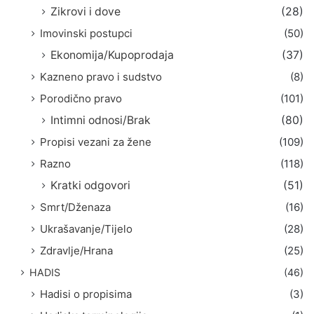
Zikrovi i dove
(28)
Imovinski postupci
(50)
Ekonomija/Kupoprodaja
(37)
Kazneno pravo i sudstvo
(8)
Porodično pravo
(101)
Intimni odnosi/Brak
(80)
Propisi vezani za žene
(109)
Razno
(118)
Kratki odgovori
(51)
Smrt/Dženaza
(16)
Ukrašavanje/Tijelo
(28)
Zdravlje/Hrana
(25)
HADIS
(46)
Hadisi o propisima
(3)