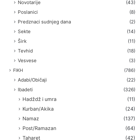
Novotarije
(43)
Poslanici
(8)
Predznaci sudnjeg dana
(2)
Sekte
(14)
Širk
(11)
Tevhid
(18)
Vesvese
(3)
FIKH
(786)
Adabi/Običaji
(22)
Ibadeti
(326)
Hadždž i umra
(11)
Kurban/Akika
(24)
Namaz
(137)
Post/Ramazan
(64)
Taharet
(42)