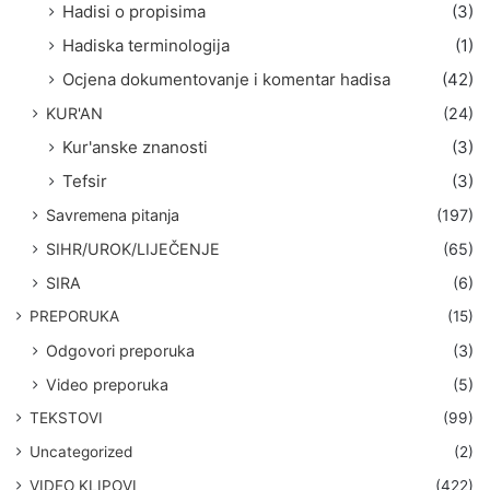
Hadisi o propisima
(3)
Hadiska terminologija
(1)
Ocjena dokumentovanje i komentar hadisa
(42)
KUR'AN
(24)
Kur'anske znanosti
(3)
Tefsir
(3)
Savremena pitanja
(197)
SIHR/UROK/LIJEČENJE
(65)
SIRA
(6)
PREPORUKA
(15)
Odgovori preporuka
(3)
Video preporuka
(5)
TEKSTOVI
(99)
Uncategorized
(2)
VIDEO KLIPOVI
(422)