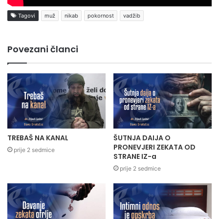
Tagovi
muž
nikab
pokornost
vadžib
Povezani članci
TREBAŠ NA KANAL
ŠUTNJA DAIJA O
PRONEVJERI ZEKATA OD
prije 2 sedmice
STRANE IZ-a
prije 2 sedmice