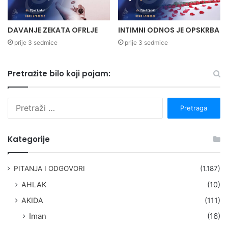
DAVANJE ZEKATA OFRLJE
INTIMNI ODNOS JE OPSKRBA
prije 3 sedmice
prije 3 sedmice
Pretražite bilo koji pojam:
P
r
e
t
Kategorije
r
a
g
PITANJA I ODGOVORI
(1.187)
a
AHLAK
(10)
:
AKIDA
(111)
Iman
(16)