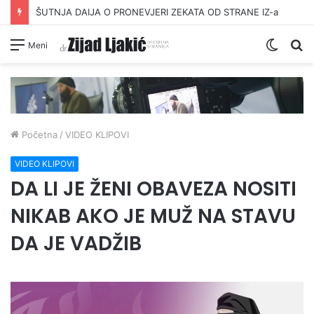
ŠUTNJA DAIJA O PRONEVJERI ZEKATA OD STRANE IZ-a
Switc
Pr
Meni
skin
Početna
/
VIDEO KLIPOVI
VIDEO KLIPOVI
DA LI JE ŽENI OBAVEZA NOSITI
NIKAB AKO JE MUŽ NA STAVU
DA JE VADŽIB