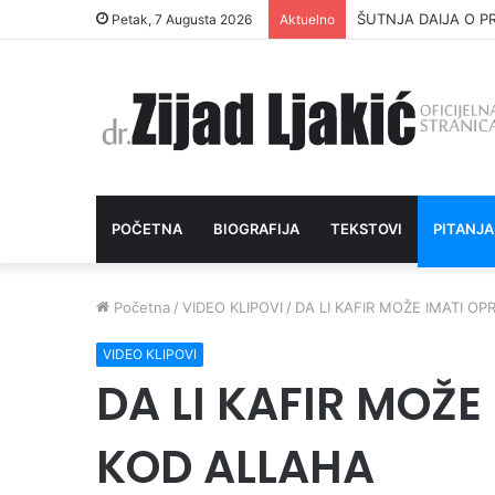
ŠUTNJA DAIJA O P
Petak, 7 Augusta 2026
Aktuelno
POČETNA
BIOGRAFIJA
TEKSTOVI
PITANJA
Početna
/
VIDEO KLIPOVI
/
DA LI KAFIR MOŽE IMATI O
VIDEO KLIPOVI
DA LI KAFIR MOŽ
KOD ALLAHA