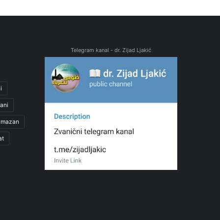
Telegram kanal - dr. Zijad Ljakić
i
ani
amazan
at