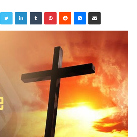
Twitter
LinkedIn
Tumblr
Pinterest
Reddit
Messenger
Share via Email