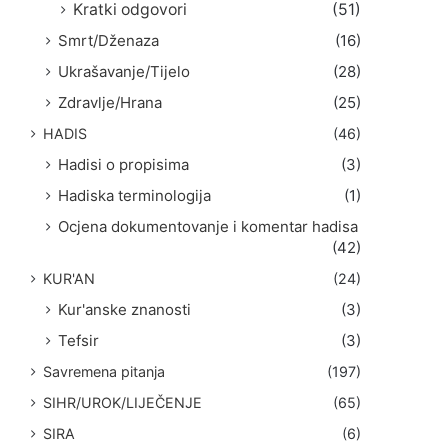
Kratki odgovori
(51)
Smrt/Dženaza
(16)
Ukrašavanje/Tijelo
(28)
Zdravlje/Hrana
(25)
HADIS
(46)
Hadisi o propisima
(3)
Hadiska terminologija
(1)
Ocjena dokumentovanje i komentar hadisa
(42)
KUR'AN
(24)
Kur'anske znanosti
(3)
Tefsir
(3)
Savremena pitanja
(197)
SIHR/UROK/LIJEČENJE
(65)
SIRA
(6)