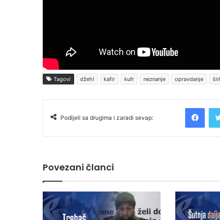
Tagovi
džehl
kafir
kufr
neznanje
opravdanje
šir
Facebook
Podijeli sa drugima i zaradi sevap:
Povezani članci