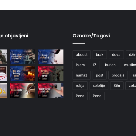
je objavljeni
Oznake/Tagovi
abdest
brak
dova
džin
islam
IZ
kur'an
muslim
namaz
post
prodaja
r
rukja
selefije
Sihr
zek
žena
žene