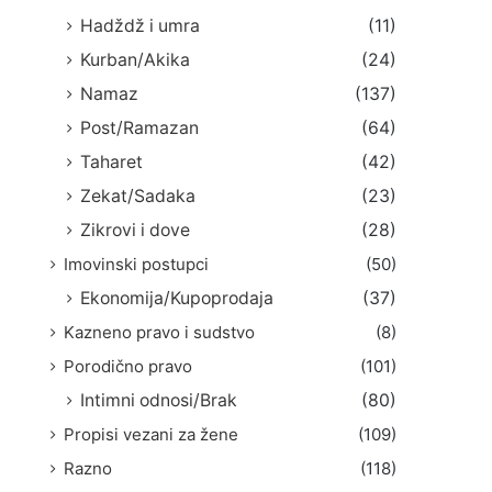
Hadždž i umra
(11)
Kurban/Akika
(24)
Namaz
(137)
Post/Ramazan
(64)
Taharet
(42)
Zekat/Sadaka
(23)
Zikrovi i dove
(28)
Imovinski postupci
(50)
Ekonomija/Kupoprodaja
(37)
Kazneno pravo i sudstvo
(8)
Porodično pravo
(101)
Intimni odnosi/Brak
(80)
Propisi vezani za žene
(109)
Razno
(118)