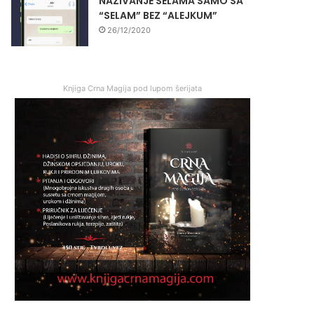
NAZIVANJE SELAMA SAMO SA
“SELAM” BEZ “ALEJKUM”
26/12/2020
Knjiga Crna Magija pod lupom šerijata