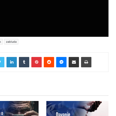
k
zabluda
Twitter
LinkedIn
Tumblr
Pinterest
Reddit
Messenger
Share via Email
Print