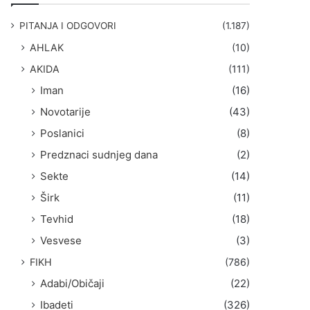
g
a
PITANJA I ODGOVORI
(1.187)
:
AHLAK
(10)
AKIDA
(111)
Iman
(16)
Novotarije
(43)
Poslanici
(8)
Predznaci sudnjeg dana
(2)
Sekte
(14)
Širk
(11)
Tevhid
(18)
Vesvese
(3)
FIKH
(786)
Adabi/Običaji
(22)
Ibadeti
(326)