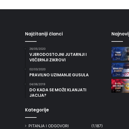
Najčitaniji članci
Najnovi
26/05/2020
VJERODOSTOJNI JUTARNJI I
VEČERNJI ZIKROVI
02/03/2020
PRAVILNO UZIMANJE GUSULA
04/06/2019
DO KADA SE MOŽE KLANJATI
JACIJA?
Kategorije
PITANJA I ODGOVORI
(1.187)