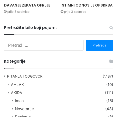
DAVANJE ZEKATA OFRLJE
INTIMNI ODNOS JE OPSKRBA
prije 3 sedmice
prije 3 sedmice
Pretražite bilo koji pojam:
P
r
e
t
Kategorije
r
a
g
PITANJA I ODGOVORI
(1.187)
a
AHLAK
(10)
:
AKIDA
(111)
Iman
(16)
Novotarije
(43)
Poslanici
(8)