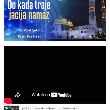
Tagovi
jacija
namasko vrijeme
polovina noći