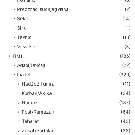
Predznaci sudnjeg dana
(2)
Sekte
(14)
Širk
(11)
Tevhid
(18)
Vesvese
(3)
FIKH
(786)
Adabi/Običaji
(22)
Ibadeti
(326)
Hadždž i umra
(11)
Kurban/Akika
(24)
Namaz
(137)
Post/Ramazan
(64)
Taharet
(42)
Zekat/Sadaka
(23)