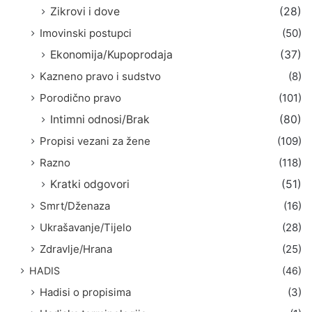
Zikrovi i dove
(28)
Imovinski postupci
(50)
Ekonomija/Kupoprodaja
(37)
Kazneno pravo i sudstvo
(8)
Porodično pravo
(101)
Intimni odnosi/Brak
(80)
Propisi vezani za žene
(109)
Razno
(118)
Kratki odgovori
(51)
Smrt/Dženaza
(16)
Ukrašavanje/Tijelo
(28)
Zdravlje/Hrana
(25)
HADIS
(46)
Hadisi o propisima
(3)