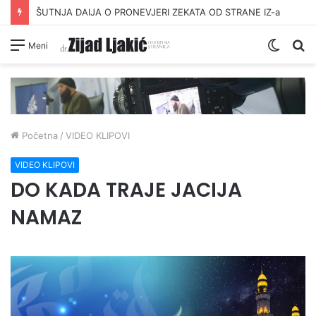
ŠUTNJA DAIJA O PRONEVJERI ZEKATA OD STRANE IZ-a
Switc
Pr
Meni
skin
Početna
/
VIDEO KLIPOVI
VIDEO KLIPOVI
DO KADA TRAJE JACIJA
NAMAZ