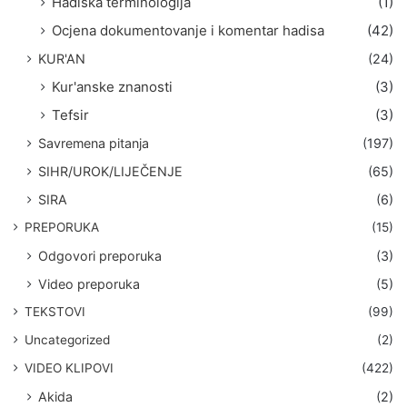
Hadiska terminologija
(1)
Ocjena dokumentovanje i komentar hadisa
(42)
KUR'AN
(24)
Kur'anske znanosti
(3)
Tefsir
(3)
Savremena pitanja
(197)
SIHR/UROK/LIJEČENJE
(65)
SIRA
(6)
PREPORUKA
(15)
Odgovori preporuka
(3)
Video preporuka
(5)
TEKSTOVI
(99)
Uncategorized
(2)
VIDEO KLIPOVI
(422)
Akida
(2)