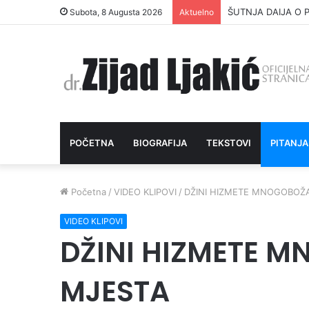
ŠUTNJA DAIJA O P
Subota, 8 Augusta 2026
Aktuelno
POČETNA
BIOGRAFIJA
TEKSTOVI
PITANJA
Početna
/
VIDEO KLIPOVI
/
DŽINI HIZMETE MNOGOBOŽ
VIDEO KLIPOVI
DŽINI HIZMETE 
MJESTA