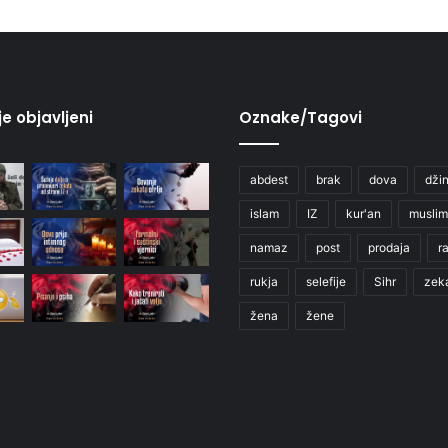
je objavljeni
Oznake/Tagovi
abdest
brak
dova
džin
islam
IZ
kur'an
muslim
namaz
post
prodaja
r
rukja
selefije
Sihr
zek
žena
žene