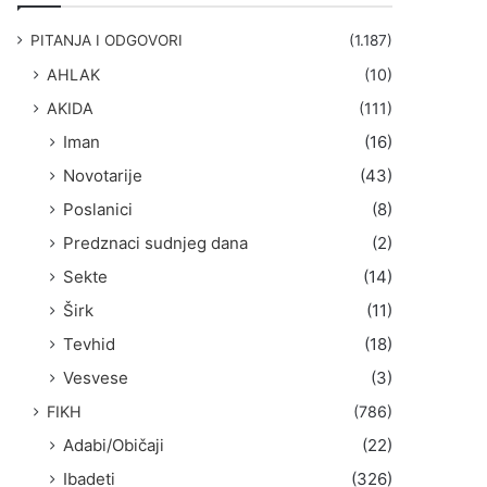
g
a
PITANJA I ODGOVORI
(1.187)
:
AHLAK
(10)
AKIDA
(111)
Iman
(16)
Novotarije
(43)
Poslanici
(8)
Predznaci sudnjeg dana
(2)
Sekte
(14)
Širk
(11)
Tevhid
(18)
Vesvese
(3)
FIKH
(786)
Adabi/Običaji
(22)
Ibadeti
(326)