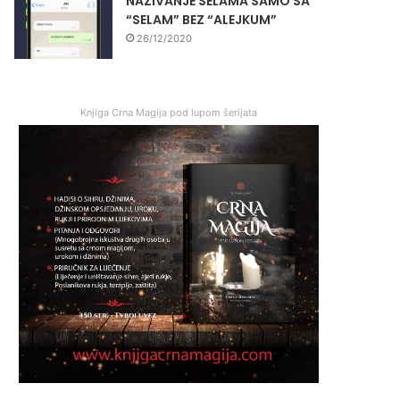
NAZIVANJE SELAMA SAMO SA
“SELAM” BEZ “ALEJKUM”
26/12/2020
Knjiga Crna Magija pod lupom šerijata