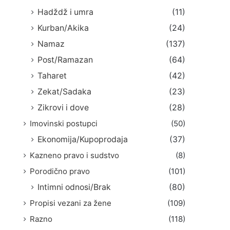
Hadždž i umra
(11)
Kurban/Akika
(24)
Namaz
(137)
Post/Ramazan
(64)
Taharet
(42)
Zekat/Sadaka
(23)
Zikrovi i dove
(28)
Imovinski postupci
(50)
Ekonomija/Kupoprodaja
(37)
Kazneno pravo i sudstvo
(8)
Porodično pravo
(101)
Intimni odnosi/Brak
(80)
Propisi vezani za žene
(109)
Razno
(118)