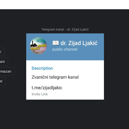
Telegram kanal - dr. Zijad Ljakić
i
ani
amazan
at