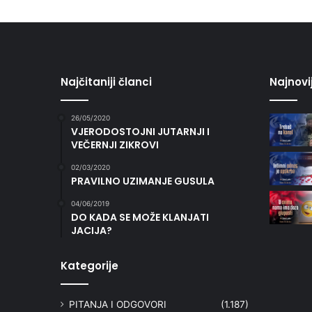
Najčitaniji članci
Najnovi
26/05/2020
VJERODOSTOJNI JUTARNJI I
VEČERNJI ZIKROVI
02/03/2020
PRAVILNO UZIMANJE GUSULA
04/06/2019
DO KADA SE MOŽE KLANJATI
JACIJA?
Kategorije
PITANJA I ODGOVORI
(1.187)