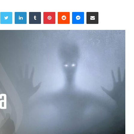
Twitter
LinkedIn
Tumblr
Pinterest
Reddit
Messenger
Share via Email