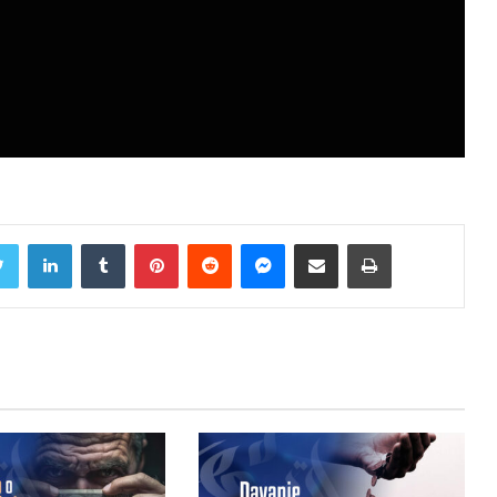
Twitter
LinkedIn
Tumblr
Pinterest
Reddit
Messenger
Share via Email
Print