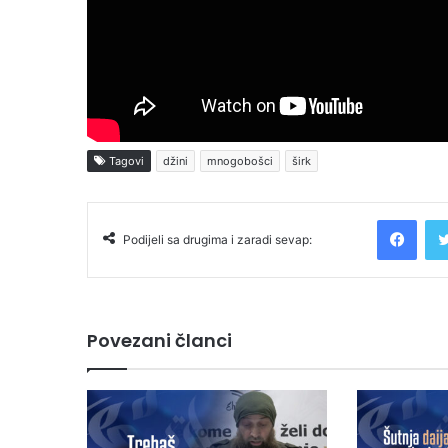
Tagovi
džini
mnogobošci
širk
Facebook
Podijeli sa drugima i zaradi sevap:
Povezani članci