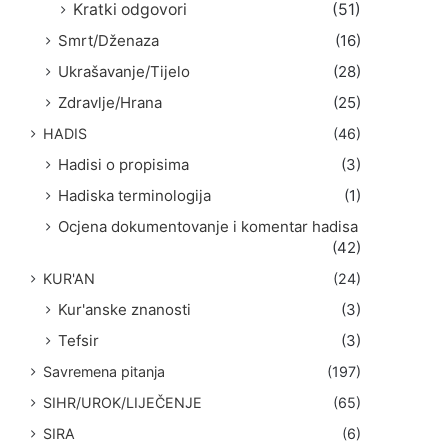
Kratki odgovori
(51)
Smrt/Dženaza
(16)
Ukrašavanje/Tijelo
(28)
Zdravlje/Hrana
(25)
HADIS
(46)
Hadisi o propisima
(3)
Hadiska terminologija
(1)
Ocjena dokumentovanje i komentar hadisa
(42)
KUR'AN
(24)
Kur'anske znanosti
(3)
Tefsir
(3)
Savremena pitanja
(197)
SIHR/UROK/LIJEČENJE
(65)
SIRA
(6)