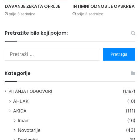
DAVANJE ZEKATA OFRLJE
INTIMNI ODNOS JE OPSKRBA
prije 3 sedmice
prije 3 sedmice
Pretražite bilo koji pojam:
P
r
e
t
Kategorije
r
a
g
PITANJA I ODGOVORI
(1.187)
a
AHLAK
(10)
:
AKIDA
(111)
Iman
(16)
Novotarije
(43)
Poslanici
(8)