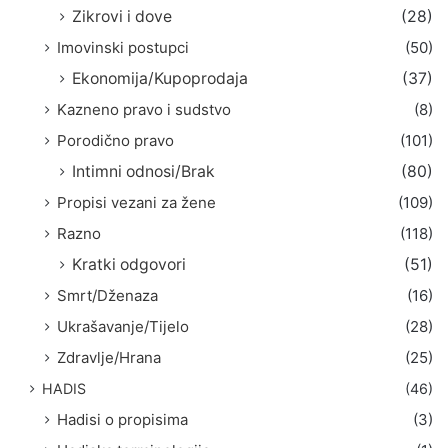
Zikrovi i dove
(28)
Imovinski postupci
(50)
Ekonomija/Kupoprodaja
(37)
Kazneno pravo i sudstvo
(8)
Porodično pravo
(101)
Intimni odnosi/Brak
(80)
Propisi vezani za žene
(109)
Razno
(118)
Kratki odgovori
(51)
Smrt/Dženaza
(16)
Ukrašavanje/Tijelo
(28)
Zdravlje/Hrana
(25)
HADIS
(46)
Hadisi o propisima
(3)