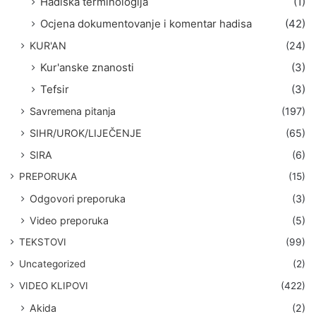
Hadiska terminologija
(1)
Ocjena dokumentovanje i komentar hadisa
(42)
KUR'AN
(24)
Kur'anske znanosti
(3)
Tefsir
(3)
Savremena pitanja
(197)
SIHR/UROK/LIJEČENJE
(65)
SIRA
(6)
PREPORUKA
(15)
Odgovori preporuka
(3)
Video preporuka
(5)
TEKSTOVI
(99)
Uncategorized
(2)
VIDEO KLIPOVI
(422)
Akida
(2)