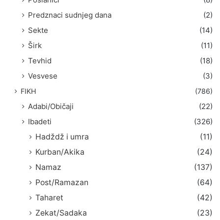
Predznaci sudnjeg dana
(2)
Sekte
(14)
Širk
(11)
Tevhid
(18)
Vesvese
(3)
FIKH
(786)
Adabi/Običaji
(22)
Ibadeti
(326)
Hadždž i umra
(11)
Kurban/Akika
(24)
Namaz
(137)
Post/Ramazan
(64)
Taharet
(42)
Zekat/Sadaka
(23)