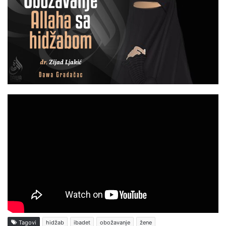
Tagovi
hidžab
ibadet
obožavanje
žene