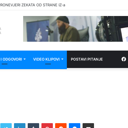
RONEVJERI ZEKATA OD STRANE IZ-a
 I ODGOVORI
VIDEO KLIPOVI
POSTAVI PITANJE
Twitter
LinkedIn
Tumblr
Pinterest
Reddit
Messenger
Share via Email