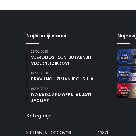
Najčitaniji članci
Najnovi
26/05/2020
VJERODOSTOJNI JUTARNJI I
VEČERNJI ZIKROVI
02/03/2020
PRAVILNO UZIMANJE GUSULA
04/06/2019
DO KADA SE MOŽE KLANJATI
JACIJA?
Kategorije
PITANJA I ODGOVORI
(1.187)