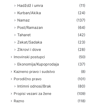
Hadždž i umra
(11)
Kurban/Akika
(24)
Namaz
(137)
Post/Ramazan
(64)
Taharet
(42)
Zekat/Sadaka
(23)
Zikrovi i dove
(28)
Imovinski postupci
(50)
Ekonomija/Kupoprodaja
(37)
Kazneno pravo i sudstvo
(8)
Porodično pravo
(101)
Intimni odnosi/Brak
(80)
Propisi vezani za žene
(109)
Razno
(118)