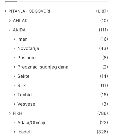
g
a
PITANJA I ODGOVORI
(1.187)
:
AHLAK
(10)
AKIDA
(111)
Iman
(16)
Novotarije
(43)
Poslanici
(8)
Predznaci sudnjeg dana
(2)
Sekte
(14)
Širk
(11)
Tevhid
(18)
Vesvese
(3)
FIKH
(786)
Adabi/Običaji
(22)
Ibadeti
(326)