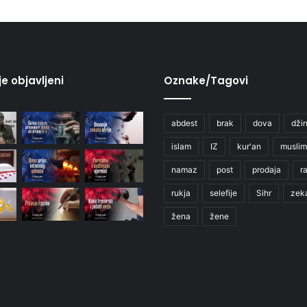
je objavljeni
Oznake/Tagovi
abdest
brak
dova
džin
islam
IZ
kur'an
muslim
namaz
post
prodaja
r
rukja
selefije
Sihr
zek
žena
žene