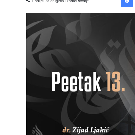
Podijeli sa drugima i zaradi sevap: