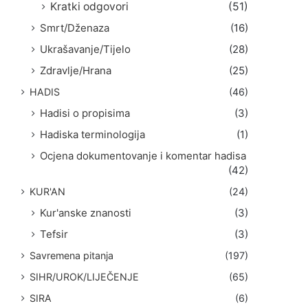
Kratki odgovori
(51)
Smrt/Dženaza
(16)
Ukrašavanje/Tijelo
(28)
Zdravlje/Hrana
(25)
HADIS
(46)
Hadisi o propisima
(3)
Hadiska terminologija
(1)
Ocjena dokumentovanje i komentar hadisa
(42)
KUR'AN
(24)
Kur'anske znanosti
(3)
Tefsir
(3)
Savremena pitanja
(197)
SIHR/UROK/LIJEČENJE
(65)
SIRA
(6)