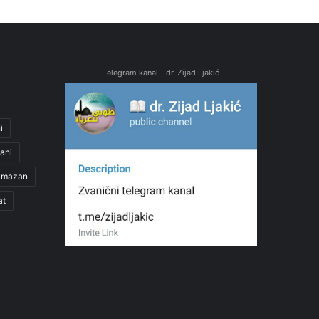
Telegram kanal - dr. Zijad Ljakić
i
ani
amazan
at