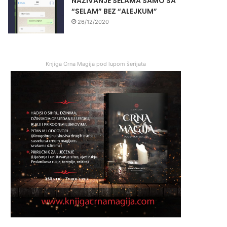
NAZIVANJE SELAMA SAMO SA
“SELAM” BEZ “ALEJKUM”
26/12/2020
Knjiga Crna Magija pod lupom šerijata