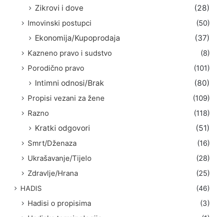
Zikrovi i dove
(28)
Imovinski postupci
(50)
Ekonomija/Kupoprodaja
(37)
Kazneno pravo i sudstvo
(8)
Porodično pravo
(101)
Intimni odnosi/Brak
(80)
Propisi vezani za žene
(109)
Razno
(118)
Kratki odgovori
(51)
Smrt/Dženaza
(16)
Ukrašavanje/Tijelo
(28)
Zdravlje/Hrana
(25)
HADIS
(46)
Hadisi o propisima
(3)