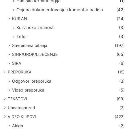
Hadiska terminologija
(1)
Ocjena dokumentovanje i komentar hadisa
(42)
KUR'AN
(24)
Kur'anske znanosti
(3)
Tefsir
(3)
Savremena pitanja
(197)
SIHR/UROK/LIJEČENJE
(65)
SIRA
(6)
PREPORUKA
(15)
Odgovori preporuka
(3)
Video preporuka
(5)
TEKSTOVI
(99)
Uncategorized
(2)
VIDEO KLIPOVI
(422)
Akida
(2)