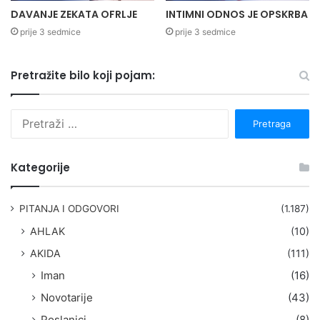
DAVANJE ZEKATA OFRLJE
INTIMNI ODNOS JE OPSKRBA
prije 3 sedmice
prije 3 sedmice
Pretražite bilo koji pojam:
P
r
e
t
Kategorije
r
a
g
PITANJA I ODGOVORI
(1.187)
a
AHLAK
(10)
:
AKIDA
(111)
Iman
(16)
Novotarije
(43)
Poslanici
(8)