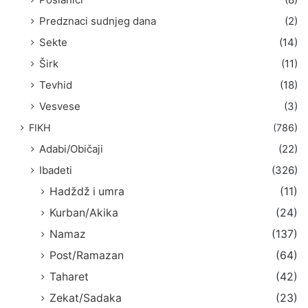
Predznaci sudnjeg dana
(2)
Sekte
(14)
Širk
(11)
Tevhid
(18)
Vesvese
(3)
FIKH
(786)
Adabi/Običaji
(22)
Ibadeti
(326)
Hadždž i umra
(11)
Kurban/Akika
(24)
Namaz
(137)
Post/Ramazan
(64)
Taharet
(42)
Zekat/Sadaka
(23)