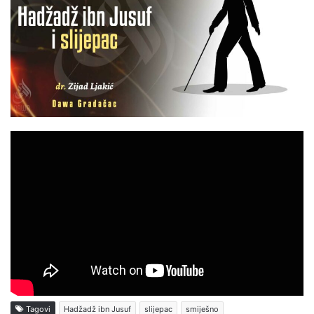
Tagovi
Hadžadž ibn Jusuf
slijepac
smiješno