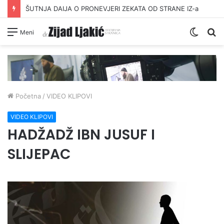
ŠUTNJA DAIJA O PRONEVJERI ZEKATA OD STRANE IZ-a
Switc
Pr
Meni
skin
Početna
/
VIDEO KLIPOVI
VIDEO KLIPOVI
HADŽADŽ IBN JUSUF I
SLIJEPAC