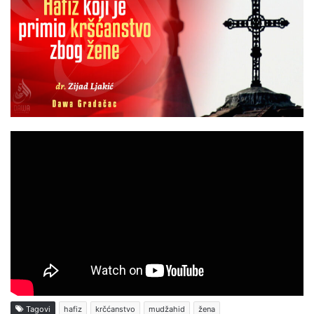
Tagovi
hafiz
krčćanstvo
mudžahid
žena