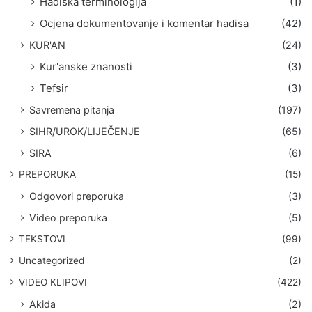
Hadiska terminologija
(1)
Ocjena dokumentovanje i komentar hadisa
(42)
KUR'AN
(24)
Kur'anske znanosti
(3)
Tefsir
(3)
Savremena pitanja
(197)
SIHR/UROK/LIJEČENJE
(65)
SIRA
(6)
PREPORUKA
(15)
Odgovori preporuka
(3)
Video preporuka
(5)
TEKSTOVI
(99)
Uncategorized
(2)
VIDEO KLIPOVI
(422)
Akida
(2)