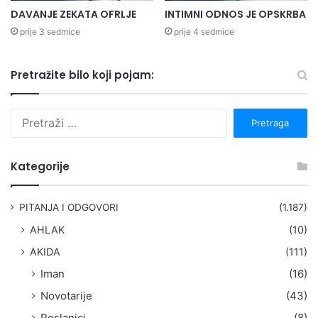
DAVANJE ZEKATA OFRLJE
INTIMNI ODNOS JE OPSKRBA
prije 3 sedmice
prije 4 sedmice
Pretražite bilo koji pojam:
P
r
e
t
Kategorije
r
a
g
PITANJA I ODGOVORI
(1.187)
a
AHLAK
(10)
:
AKIDA
(111)
Iman
(16)
Novotarije
(43)
Poslanici
(8)