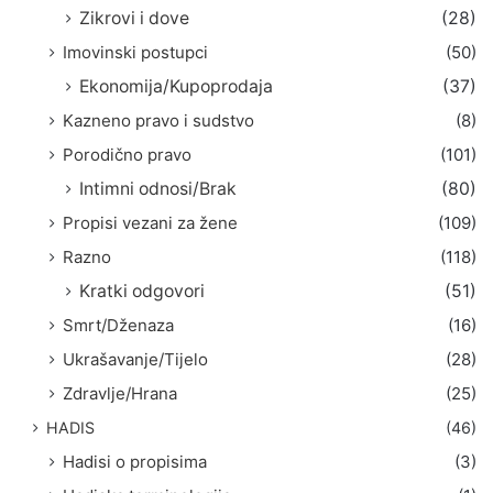
Zikrovi i dove
(28)
Imovinski postupci
(50)
Ekonomija/Kupoprodaja
(37)
Kazneno pravo i sudstvo
(8)
Porodično pravo
(101)
Intimni odnosi/Brak
(80)
Propisi vezani za žene
(109)
Razno
(118)
Kratki odgovori
(51)
Smrt/Dženaza
(16)
Ukrašavanje/Tijelo
(28)
Zdravlje/Hrana
(25)
HADIS
(46)
Hadisi o propisima
(3)