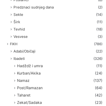
Predznaci sudnjeg dana
(2)
Sekte
(14)
Širk
(11)
Tevhid
(18)
Vesvese
(3)
FIKH
(786)
Adabi/Običaji
(22)
Ibadeti
(326)
Hadždž i umra
(11)
Kurban/Akika
(24)
Namaz
(137)
Post/Ramazan
(64)
Taharet
(42)
Zekat/Sadaka
(23)