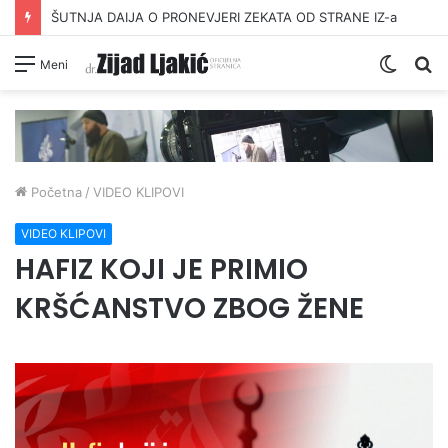
ŠUTNJA DAIJA O PRONEVJERI ZEKATA OD STRANE IZ-a
Switc
Pr
Meni
skin
Početna
/
VIDEO KLIPOVI
VIDEO KLIPOVI
HAFIZ KOJI JE PRIMIO
KRŠĆANSTVO ZBOG ŽENE