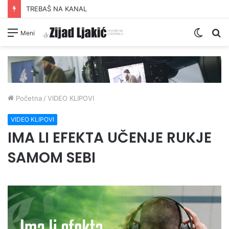
TREBAŠ NA KANAL
Switc
Pr
Meni
skin
Početna
/
VIDEO KLIPOVI
VIDEO KLIPOVI
IMA LI EFEKTA UČENJE RUKJE
SAMOM SEBI