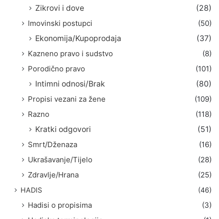
Zikrovi i dove
(28)
Imovinski postupci
(50)
Ekonomija/Kupoprodaja
(37)
Kazneno pravo i sudstvo
(8)
Porodično pravo
(101)
Intimni odnosi/Brak
(80)
Propisi vezani za žene
(109)
Razno
(118)
Kratki odgovori
(51)
Smrt/Dženaza
(16)
Ukrašavanje/Tijelo
(28)
Zdravlje/Hrana
(25)
HADIS
(46)
Hadisi o propisima
(3)