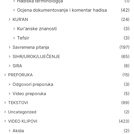
Hadiska terminologija
(1)
Ocjena dokumentovanje i komentar hadisa
(42)
KUR'AN
(24)
Kur'anske znanosti
(3)
Tefsir
(3)
Savremena pitanja
(197)
SIHR/UROK/LIJEČENJE
(65)
SIRA
(6)
PREPORUKA
(15)
Odgovori preporuka
(3)
Video preporuka
(5)
TEKSTOVI
(99)
Uncategorized
(2)
VIDEO KLIPOVI
(423)
Akida
(2)