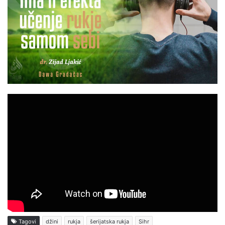
Tagovi
džini
rukja
šerijatska rukja
Sihr