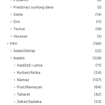
Predznaci sudnjeg dana
(2)
Sekte
(14)
Širk
(11)
Tevhid
(18)
Vesvese
(3)
FIKH
(786)
Adabi/Običaji
(22)
Ibadeti
(326)
Hadždž i umra
(11)
Kurban/Akika
(24)
Namaz
(137)
Post/Ramazan
(64)
Taharet
(42)
Zekat/Sadaka
(23)