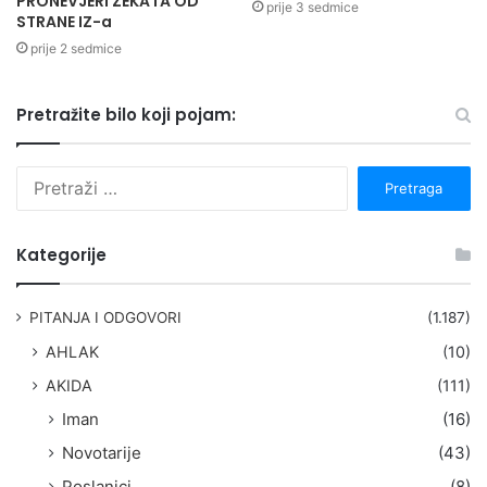
PRONEVJERI ZEKATA OD
prije 3 sedmice
STRANE IZ-a
prije 2 sedmice
Pretražite bilo koji pojam:
P
r
e
t
Kategorije
r
a
g
PITANJA I ODGOVORI
(1.187)
a
AHLAK
(10)
:
AKIDA
(111)
Iman
(16)
Novotarije
(43)
Poslanici
(8)