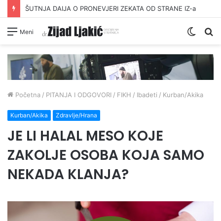
ŠUTNJA DAIJA O PRONEVJERI ZEKATA OD STRANE IZ-a
Switc
Pr
Meni
skin
Početna
/
PITANJA I ODGOVORI
/
FIKH
/
Ibadeti
/
Kurban/Akika
Kurban/Akika
Zdravlje/Hrana
JE LI HALAL MESO KOJE
ZAKOLJE OSOBA KOJA SAMO
NEKADA KLANJA?