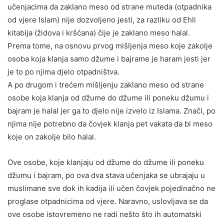
učenjacima da zaklano meso od strane muteda (otpadnika
od vjere Islam) nije dozvoljeno jesti, za razliku od Ehli
kitabija (židova i kršćana) čije je zaklano meso halal.
Prema tome, na osnovu prvog mišljenja meso koje zakolje
osoba koja klanja samo džume i bajrame je haram jesti jer
je to po njima djelo otpadništva.
A po drugom i trećem mišljenju zaklano meso od strane
osobe koja klanja od džume do džume ili poneku džumu i
bajram je halal jer ga to djelo nije izvelo iz Islama. Znači, po
njima nije potrebno da čovjek klanja pet vakata da bi meso
koje on zakolje bilo halal.
Ove osobe, koje klanjaju od džume do džume ili poneku
džumu i bajram, po ova dva stava učenjaka se ubrajaju u
muslimane sve dok ih kadija ili učen čovjek pojedinačno ne
proglase otpadnicima od vjere. Naravno, uslovljava se da
ove osobe istovremeno ne radi nešto što ih automatski