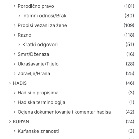
Porodično pravo
(101)
Intimni odnosi/Brak
(80)
Propisi vezani za žene
(109)
Razno
(118)
Kratki odgovori
(51)
Smrt/Dženaza
(16)
Ukrašavanje/Tijelo
(28)
Zdravlje/Hrana
(25)
HADIS
(46)
Hadisi o propisima
(3)
Hadiska terminologija
(1)
Ocjena dokumentovanje i komentar hadisa
(42)
KUR'AN
(24)
Kur'anske znanosti
(3)