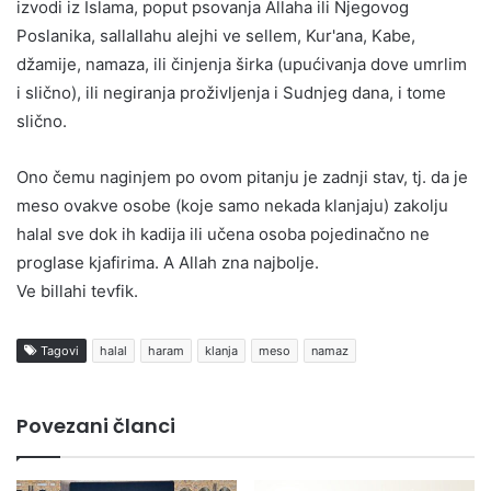
izvodi iz Islama, poput psovanja Allaha ili Njegovog
Poslanika, sallallahu alejhi ve sellem, Kur'ana, Kabe,
džamije, namaza, ili činjenja širka (upućivanja dove umrlim
i slično), ili negiranja proživljenja i Sudnjeg dana, i tome
slično.
Ono čemu naginjem po ovom pitanju je zadnji stav, tj. da je
meso ovakve osobe (koje samo nekada klanjaju) zakolju
halal sve dok ih kadija ili učena osoba pojedinačno ne
proglase kjafirima. A Allah zna najbolje.
Ve billahi tevfik.
Tagovi
halal
haram
klanja
meso
namaz
Povezani članci