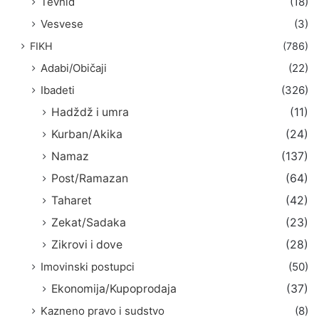
Tevhid
(18)
Vesvese
(3)
FIKH
(786)
Adabi/Običaji
(22)
Ibadeti
(326)
Hadždž i umra
(11)
Kurban/Akika
(24)
Namaz
(137)
Post/Ramazan
(64)
Taharet
(42)
Zekat/Sadaka
(23)
Zikrovi i dove
(28)
Imovinski postupci
(50)
Ekonomija/Kupoprodaja
(37)
Kazneno pravo i sudstvo
(8)