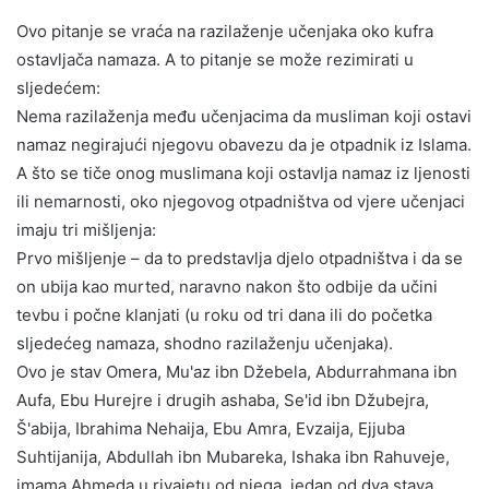
Ovo pitanje se vraća na razilaženje učenjaka oko kufra
ostavljača namaza. A to pitanje se može rezimirati u
sljedećem:
Nema razilaženja među učenjacima da musliman koji ostavi
namaz negirajući njegovu obavezu da je otpadnik iz Islama.
A što se tiče onog muslimana koji ostavlja namaz iz ljenosti
ili nemarnosti, oko njegovog otpadništva od vjere učenjaci
imaju tri mišljenja:
Prvo mišljenje – da to predstavlja djelo otpadništva i da se
on ubija kao murted, naravno nakon što odbije da učini
tevbu i počne klanjati (u roku od tri dana ili do početka
sljedećeg namaza, shodno razilaženju učenjaka).
Ovo je stav Omera, Mu'az ibn Džebela, Abdurrahmana ibn
Aufa, Ebu Hurejre i drugih ashaba, Se'id ibn Džubejra,
Š'abija, Ibrahima Nehaija, Ebu Amra, Evzaija, Ejjuba
Suhtijanija, Abdullah ibn Mubareka, Ishaka ibn Rahuveje,
imama Ahmeda u rivajetu od njega, jedan od dva stava