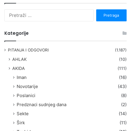
P
r
e
t
Kategorije
r
a
g
PITANJA I ODGOVORI
(1.187)
a
AHLAK
(10)
:
AKIDA
(111)
Iman
(16)
Novotarije
(43)
Poslanici
(8)
Predznaci sudnjeg dana
(2)
Sekte
(14)
Širk
(11)