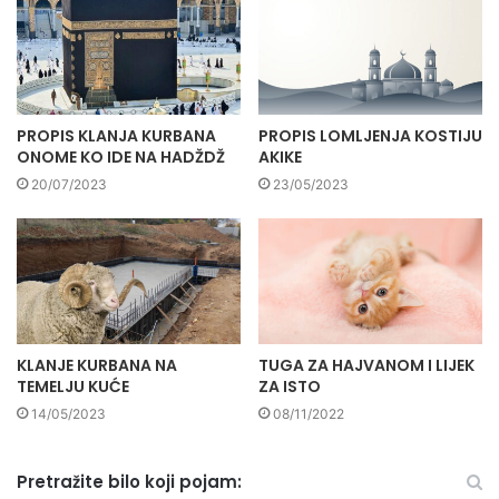
PROPIS KLANJA KURBANA
PROPIS LOMLJENJA KOSTIJU
ONOME KO IDE NA HADŽDŽ
AKIKE
20/07/2023
23/05/2023
KLANJE KURBANA NA
TUGA ZA HAJVANOM I LIJEK
TEMELJU KUĆE
ZA ISTO
14/05/2023
08/11/2022
Pretražite bilo koji pojam: