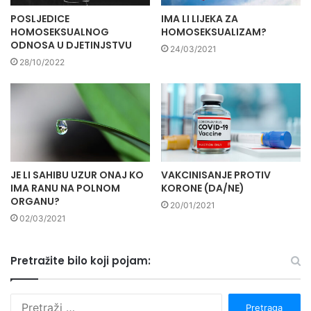
POSLJEDICE
IMA LI LIJEKA ZA
HOMOSEKSUALNOG
HOMOSEKSUALIZAM?
ODNOSA U DJETINJSTVU
24/03/2021
28/10/2022
JE LI SAHIBU UZUR ONAJ KO
VAKCINISANJE PROTIV
IMA RANU NA POLNOM
KORONE (DA/NE)
ORGANU?
20/01/2021
02/03/2021
Pretražite bilo koji pojam:
P