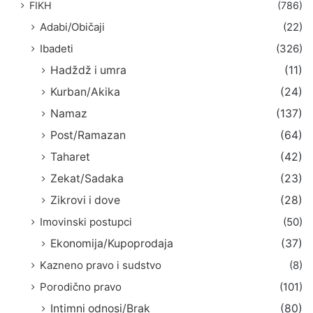
FIKH
(786)
Adabi/Običaji
(22)
Ibadeti
(326)
Hadždž i umra
(11)
Kurban/Akika
(24)
Namaz
(137)
Post/Ramazan
(64)
Taharet
(42)
Zekat/Sadaka
(23)
Zikrovi i dove
(28)
Imovinski postupci
(50)
Ekonomija/Kupoprodaja
(37)
Kazneno pravo i sudstvo
(8)
Porodično pravo
(101)
Intimni odnosi/Brak
(80)