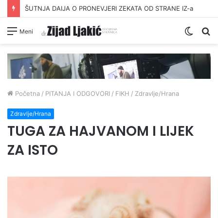
ŠUTNJA DAIJA O PRONEVJERI ZEKATA OD STRANE IZ-a
Switc
Pr
Meni
skin
Početna
/
PITANJA I ODGOVORI
/
FIKH
/
Zdravlje/Hrana
Zdravlje/Hrana
TUGA ZA HAJVANOM I LIJEK
ZA ISTO