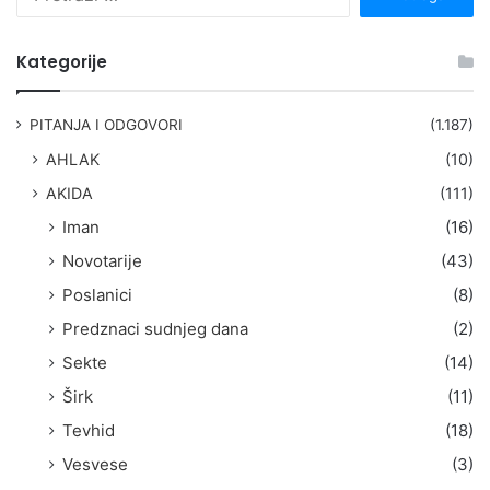
r
e
t
Kategorije
r
a
g
PITANJA I ODGOVORI
(1.187)
a
AHLAK
(10)
:
AKIDA
(111)
Iman
(16)
Novotarije
(43)
Poslanici
(8)
Predznaci sudnjeg dana
(2)
Sekte
(14)
Širk
(11)
Tevhid
(18)
Vesvese
(3)