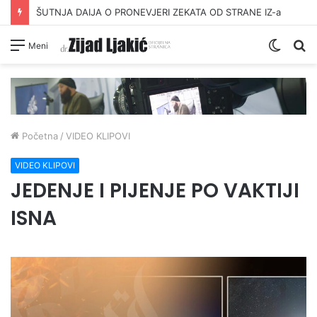
ŠUTNJA DAIJA O PRONEVJERI ZEKATA OD STRANE IZ-a
Switc
Pr
Meni
skin
Početna
/
VIDEO KLIPOVI
VIDEO KLIPOVI
JEDENJE I PIJENJE PO VAKTIJI
ISNA