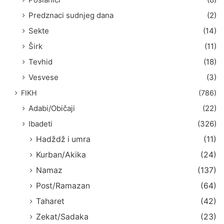
Predznaci sudnjeg dana
(2)
Sekte
(14)
Širk
(11)
Tevhid
(18)
Vesvese
(3)
FIKH
(786)
Adabi/Običaji
(22)
Ibadeti
(326)
Hadždž i umra
(11)
Kurban/Akika
(24)
Namaz
(137)
Post/Ramazan
(64)
Taharet
(42)
Zekat/Sadaka
(23)