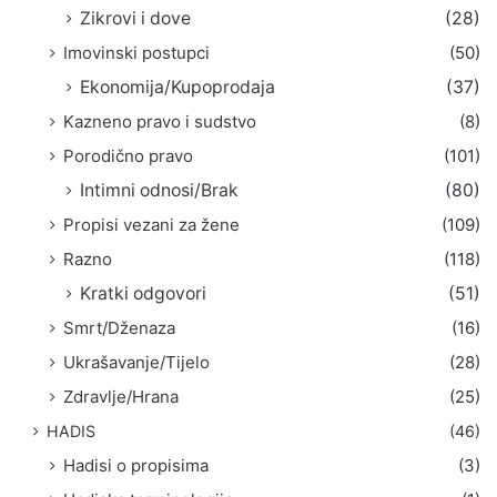
Zikrovi i dove
(28)
Imovinski postupci
(50)
Ekonomija/Kupoprodaja
(37)
Kazneno pravo i sudstvo
(8)
Porodično pravo
(101)
Intimni odnosi/Brak
(80)
Propisi vezani za žene
(109)
Razno
(118)
Kratki odgovori
(51)
Smrt/Dženaza
(16)
Ukrašavanje/Tijelo
(28)
Zdravlje/Hrana
(25)
HADIS
(46)
Hadisi o propisima
(3)