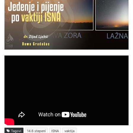
Tagovi
14.6 stepeni
ISNA
vaktija