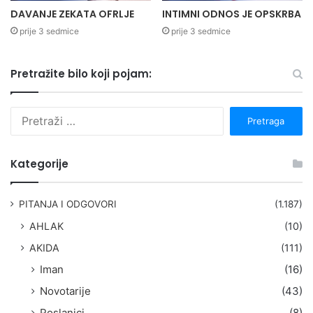
DAVANJE ZEKATA OFRLJE
INTIMNI ODNOS JE OPSKRBA
prije 3 sedmice
prije 3 sedmice
Pretražite bilo koji pojam:
P
r
e
t
Kategorije
r
a
g
PITANJA I ODGOVORI
(1.187)
a
AHLAK
(10)
:
AKIDA
(111)
Iman
(16)
Novotarije
(43)
Poslanici
(8)