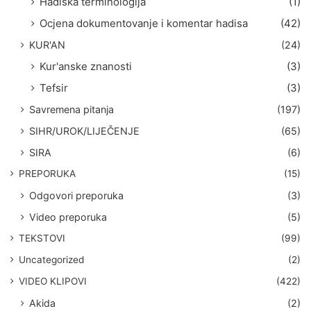
Hadiska terminologija
(1)
Ocjena dokumentovanje i komentar hadisa
(42)
KUR'AN
(24)
Kur'anske znanosti
(3)
Tefsir
(3)
Savremena pitanja
(197)
SIHR/UROK/LIJEČENJE
(65)
SIRA
(6)
PREPORUKA
(15)
Odgovori preporuka
(3)
Video preporuka
(5)
TEKSTOVI
(99)
Uncategorized
(2)
VIDEO KLIPOVI
(422)
Akida
(2)