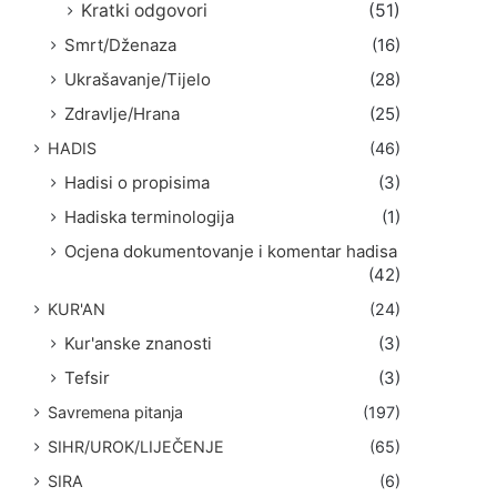
Kratki odgovori
(51)
Smrt/Dženaza
(16)
Ukrašavanje/Tijelo
(28)
Zdravlje/Hrana
(25)
HADIS
(46)
Hadisi o propisima
(3)
Hadiska terminologija
(1)
Ocjena dokumentovanje i komentar hadisa
(42)
KUR'AN
(24)
Kur'anske znanosti
(3)
Tefsir
(3)
Savremena pitanja
(197)
SIHR/UROK/LIJEČENJE
(65)
SIRA
(6)