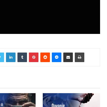
Twitter
LinkedIn
Tumblr
Pinterest
Reddit
Messenger
Share via Email
Print