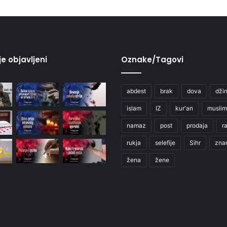
je objavljeni
Oznake/Tagovi
abdest
brak
dova
džin
islam
IZ
kur'an
muslim
namaz
post
prodaja
r
rukja
selefije
Sihr
zna
žena
žene