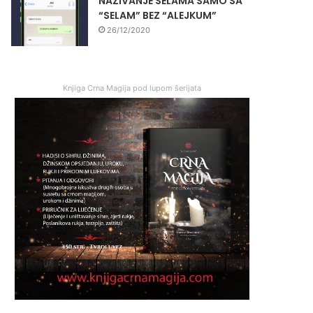
NAZIVANJE SELAMA SAMO SA
“SELAM” BEZ “ALEJKUM”
26/12/2020
Knjiga Crna Magija pod lupom šerijata