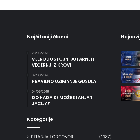
Najčitaniji članci
Najnovi
26/05/2020
VJERODOSTOJNI JUTARNJI I
VEČERNJI ZIKROVI
02/03/2020
PRAVILNO UZIMANJE GUSULA
04/06/2019
DO KADA SE MOŽE KLANJATI
JACIJA?
Kategorije
PITANJA I ODGOVORI
(1.187)