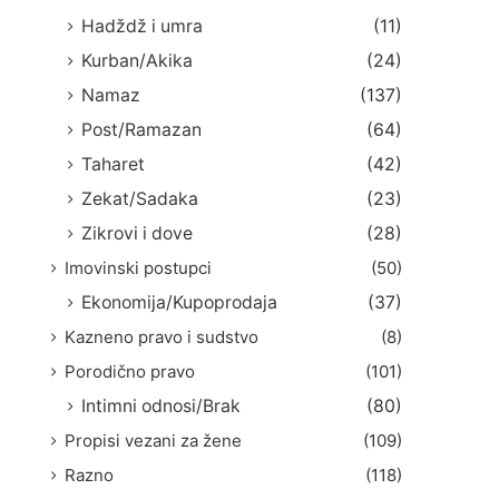
Hadždž i umra
(11)
Kurban/Akika
(24)
Namaz
(137)
Post/Ramazan
(64)
Taharet
(42)
Zekat/Sadaka
(23)
Zikrovi i dove
(28)
Imovinski postupci
(50)
Ekonomija/Kupoprodaja
(37)
Kazneno pravo i sudstvo
(8)
Porodično pravo
(101)
Intimni odnosi/Brak
(80)
Propisi vezani za žene
(109)
Razno
(118)