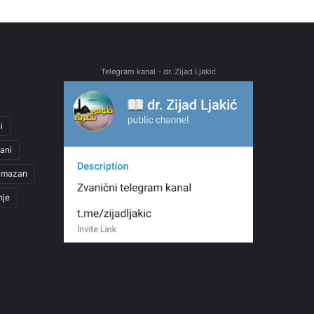
Telegram kanal - dr. Zijad Ljakić
i
ani
amazan
nje