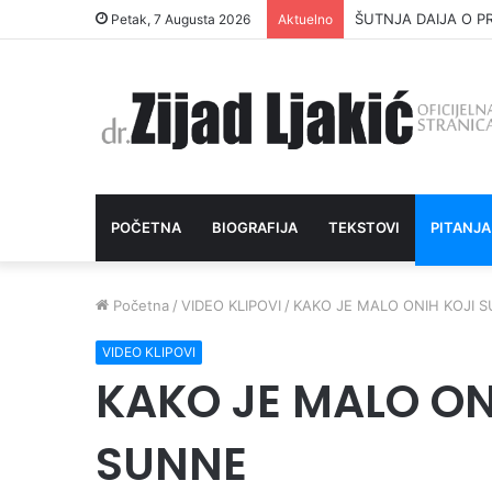
ŠUTNJA DAIJA O P
Petak, 7 Augusta 2026
Aktuelno
POČETNA
BIOGRAFIJA
TEKSTOVI
PITANJA
Početna
/
VIDEO KLIPOVI
/
KAKO JE MALO ONIH KOJI 
VIDEO KLIPOVI
KAKO JE MALO ON
SUNNE