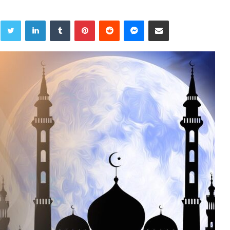
Twitter
LinkedIn
Tumblr
Pinterest
Reddit
Messenger
Share via Email