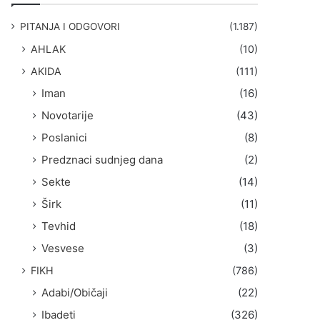
g
a
PITANJA I ODGOVORI
(1.187)
:
AHLAK
(10)
AKIDA
(111)
Iman
(16)
Novotarije
(43)
Poslanici
(8)
Predznaci sudnjeg dana
(2)
Sekte
(14)
Širk
(11)
Tevhid
(18)
Vesvese
(3)
FIKH
(786)
Adabi/Običaji
(22)
Ibadeti
(326)