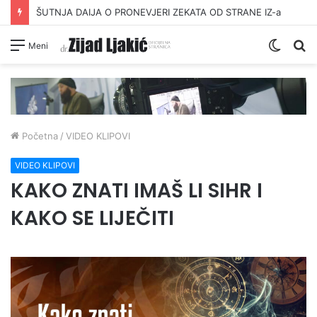
ŠUTNJA DAIJA O PRONEVJERI ZEKATA OD STRANE IZ-a
Switc
Pr
Meni
skin
Početna
/
VIDEO KLIPOVI
VIDEO KLIPOVI
KAKO ZNATI IMAŠ LI SIHR I
KAKO SE LIJEČITI