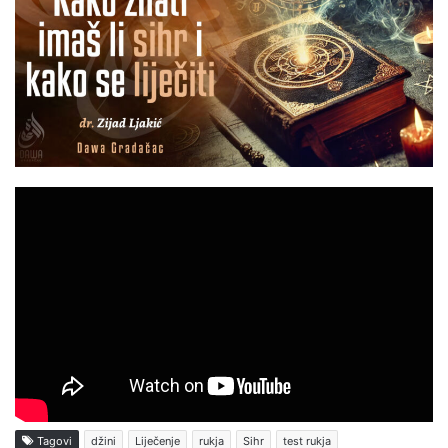
Tagovi
džini
Liječenje
rukja
Sihr
test rukja