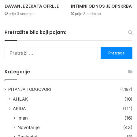
DAVANJE ZEKATA OFRLJE
INTIMNI ODNOS JE OPSKRBA
prije 3 sedmice
prije 3 sedmice
Pretražite bilo koji pojam:
P
r
e
t
Kategorije
r
a
g
PITANJA I ODGOVORI
(1.187)
a
AHLAK
(10)
:
AKIDA
(111)
Iman
(16)
Novotarije
(43)
Poslanici
(8)