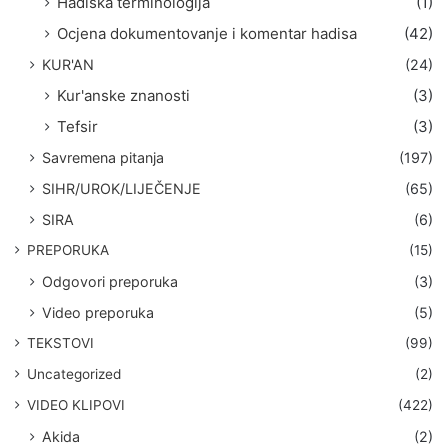
Hadiska terminologija
(1)
Ocjena dokumentovanje i komentar hadisa
(42)
KUR'AN
(24)
Kur'anske znanosti
(3)
Tefsir
(3)
Savremena pitanja
(197)
SIHR/UROK/LIJEČENJE
(65)
SIRA
(6)
PREPORUKA
(15)
Odgovori preporuka
(3)
Video preporuka
(5)
TEKSTOVI
(99)
Uncategorized
(2)
VIDEO KLIPOVI
(422)
Akida
(2)