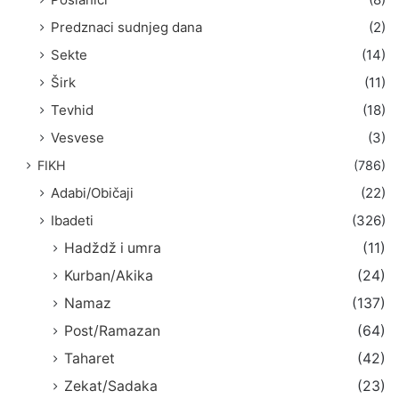
Predznaci sudnjeg dana
(2)
Sekte
(14)
Širk
(11)
Tevhid
(18)
Vesvese
(3)
FIKH
(786)
Adabi/Običaji
(22)
Ibadeti
(326)
Hadždž i umra
(11)
Kurban/Akika
(24)
Namaz
(137)
Post/Ramazan
(64)
Taharet
(42)
Zekat/Sadaka
(23)