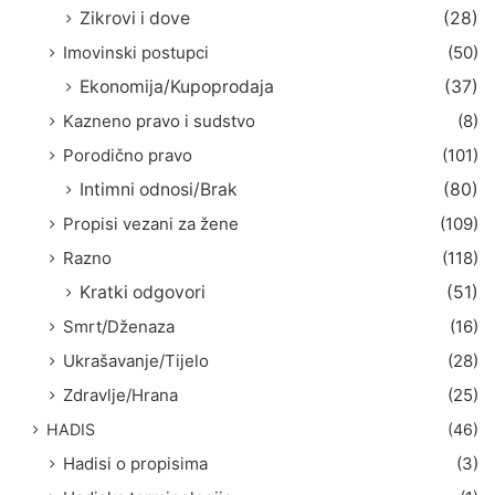
Zikrovi i dove
(28)
Imovinski postupci
(50)
Ekonomija/Kupoprodaja
(37)
Kazneno pravo i sudstvo
(8)
Porodično pravo
(101)
Intimni odnosi/Brak
(80)
Propisi vezani za žene
(109)
Razno
(118)
Kratki odgovori
(51)
Smrt/Dženaza
(16)
Ukrašavanje/Tijelo
(28)
Zdravlje/Hrana
(25)
HADIS
(46)
Hadisi o propisima
(3)