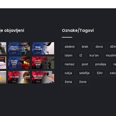
je objavljeni
Oznake/Tagovi
abdest
brak
dova
džin
islam
IZ
kur'an
muslim
namaz
post
prodaja
r
rukja
selefije
Sihr
zek
žena
žene