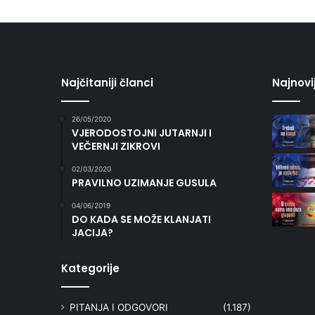
Najčitaniji članci
Najnovi
26/05/2020
VJERODOSTOJNI JUTARNJI I
VEČERNJI ZIKROVI
02/03/2020
PRAVILNO UZIMANJE GUSULA
04/06/2019
DO KADA SE MOŽE KLANJATI
JACIJA?
Kategorije
PITANJA I ODGOVORI
(1.187)