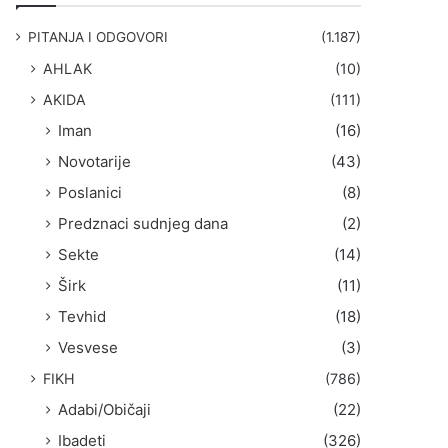
g
a
PITANJA I ODGOVORI
(1.187)
:
AHLAK
(10)
AKIDA
(111)
Iman
(16)
Novotarije
(43)
Poslanici
(8)
Predznaci sudnjeg dana
(2)
Sekte
(14)
Širk
(11)
Tevhid
(18)
Vesvese
(3)
FIKH
(786)
Adabi/Običaji
(22)
Ibadeti
(326)