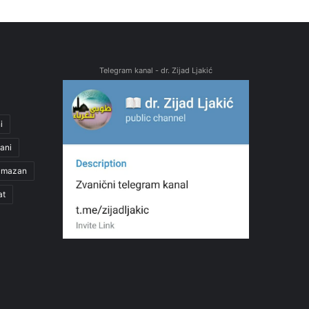
Telegram kanal - dr. Zijad Ljakić
i
ani
amazan
at