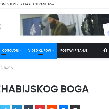
RONEVJERI ZEKATA OD STRANE IZ-a
 I ODGOVORI
VIDEO KLIPOVI
POSTAVI PITANJE
OG BOGA
VEHABIJSKOG BOGA
Twitter
LinkedIn
Tumblr
Pinterest
Reddit
Messenger
Share via Email