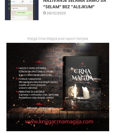
NAZIVANJE SELAMA SAMO SA
“SELAM” BEZ “ALEJKUM”
26/12/2020
Knjiga Crna Magija pod lupom šerijata