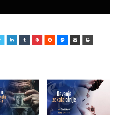
Twitter
LinkedIn
Tumblr
Pinterest
Reddit
Messenger
Share via Email
Print