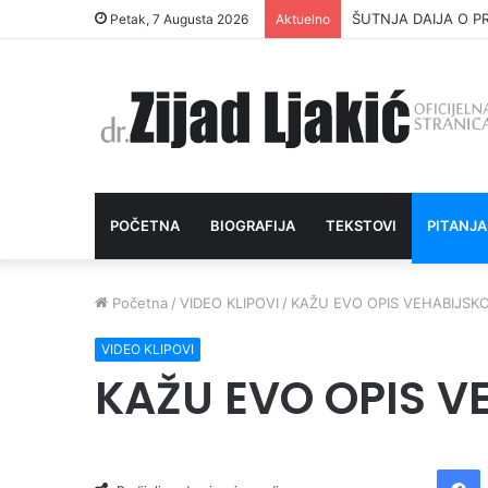
ŠUTNJA DAIJA O P
Petak, 7 Augusta 2026
Aktuelno
POČETNA
BIOGRAFIJA
TEKSTOVI
PITANJA
Početna
/
VIDEO KLIPOVI
/
KAŽU EVO OPIS VEHABIJSK
VIDEO KLIPOVI
KAŽU EVO OPIS 
Facebook