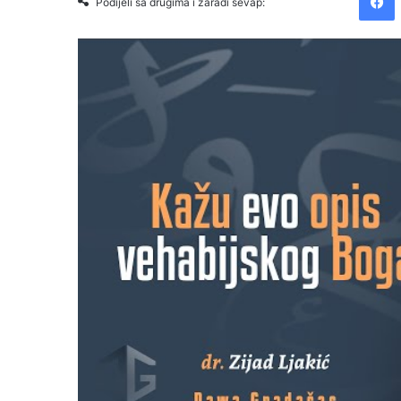
Podijeli sa drugima i zaradi sevap: