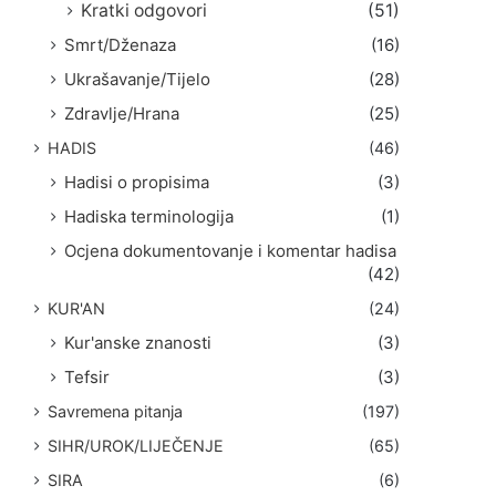
Kratki odgovori
(51)
Smrt/Dženaza
(16)
Ukrašavanje/Tijelo
(28)
Zdravlje/Hrana
(25)
HADIS
(46)
Hadisi o propisima
(3)
Hadiska terminologija
(1)
Ocjena dokumentovanje i komentar hadisa
(42)
KUR'AN
(24)
Kur'anske znanosti
(3)
Tefsir
(3)
Savremena pitanja
(197)
SIHR/UROK/LIJEČENJE
(65)
SIRA
(6)