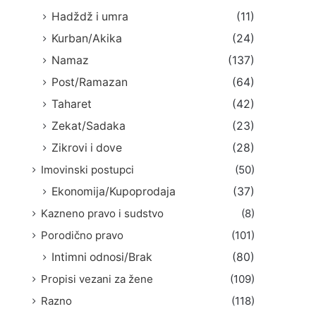
Hadždž i umra
(11)
Kurban/Akika
(24)
Namaz
(137)
Post/Ramazan
(64)
Taharet
(42)
Zekat/Sadaka
(23)
Zikrovi i dove
(28)
Imovinski postupci
(50)
Ekonomija/Kupoprodaja
(37)
Kazneno pravo i sudstvo
(8)
Porodično pravo
(101)
Intimni odnosi/Brak
(80)
Propisi vezani za žene
(109)
Razno
(118)