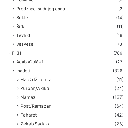
Predznaci sudnjeg dana
(2)
Sekte
(14)
Širk
(11)
Tevhid
(18)
Vesvese
(3)
FIKH
(786)
Adabi/Običaji
(22)
Ibadeti
(326)
Hadždž i umra
(11)
Kurban/Akika
(24)
Namaz
(137)
Post/Ramazan
(64)
Taharet
(42)
Zekat/Sadaka
(23)