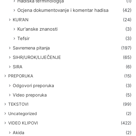
Hadiska terminologija
(1)
Ocjena dokumentovanje i komentar hadisa
(42)
KUR'AN
(24)
Kur'anske znanosti
(3)
Tefsir
(3)
Savremena pitanja
(197)
SIHR/UROK/LIJEČENJE
(65)
SIRA
(6)
PREPORUKA
(15)
Odgovori preporuka
(3)
Video preporuka
(5)
TEKSTOVI
(99)
Uncategorized
(2)
VIDEO KLIPOVI
(422)
Akida
(2)