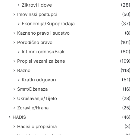
Zikrovi i dove
(28)
Imovinski postupci
(50)
Ekonomija/Kupoprodaja
(37)
Kazneno pravo i sudstvo
(8)
Porodično pravo
(101)
Intimni odnosi/Brak
(80)
Propisi vezani za žene
(109)
Razno
(118)
Kratki odgovori
(51)
Smrt/Dženaza
(16)
Ukrašavanje/Tijelo
(28)
Zdravlje/Hrana
(25)
HADIS
(46)
Hadisi o propisima
(3)