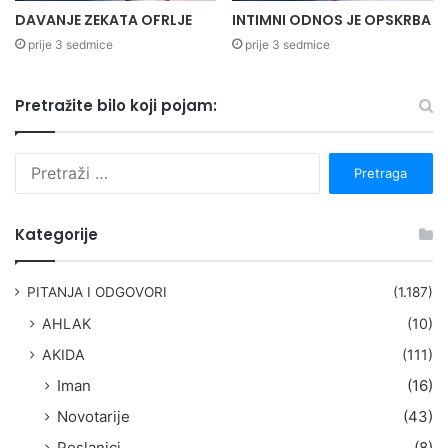
DAVANJE ZEKATA OFRLJE
INTIMNI ODNOS JE OPSKRBA
prije 3 sedmice
prije 3 sedmice
Pretražite bilo koji pojam:
P
r
e
t
Kategorije
r
a
g
PITANJA I ODGOVORI
(1.187)
a
AHLAK
(10)
:
AKIDA
(111)
Iman
(16)
Novotarije
(43)
Poslanici
(8)