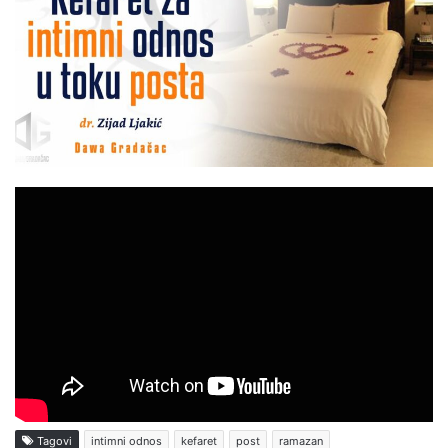
Tagovi
intimni odnos
kefaret
post
ramazan