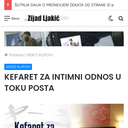
ŠUTNJA DAIJA O PRONEVJERI ZEKATA OD STRANE IZ-a
Switc
Pr
Meni
skin
Početna
/
VIDEO KLIPOVI
VIDEO KLIPOVI
KEFARET ZA INTIMNI ODNOS U
TOKU POSTA