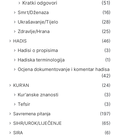
Kratki odgovori
(51)
Smrt/Dženaza
(16)
Ukrašavanje/Tijelo
(28)
Zdravlje/Hrana
(25)
HADIS
(46)
Hadisi o propisima
(3)
Hadiska terminologija
(1)
Ocjena dokumentovanje i komentar hadisa
(42)
KUR'AN
(24)
Kur'anske znanosti
(3)
Tefsir
(3)
Savremena pitanja
(197)
SIHR/UROK/LIJEČENJE
(65)
SIRA
(6)