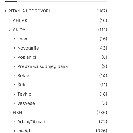
g
a
PITANJA I ODGOVORI
(1.187)
:
AHLAK
(10)
AKIDA
(111)
Iman
(16)
Novotarije
(43)
Poslanici
(8)
Predznaci sudnjeg dana
(2)
Sekte
(14)
Širk
(11)
Tevhid
(18)
Vesvese
(3)
FIKH
(786)
Adabi/Običaji
(22)
Ibadeti
(326)