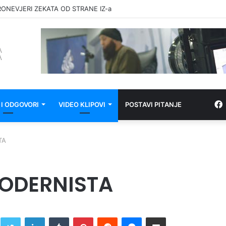
RONEVJERI ZEKATA OD STRANE IZ-a
 I ODGOVORI
VIDEO KLIPOVI
POSTAVI PITANJE
TA
MODERNISTA
Twitter
LinkedIn
Tumblr
Pinterest
Reddit
Messenger
Share via Email