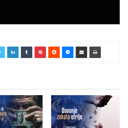
Twitter
LinkedIn
Tumblr
Pinterest
Reddit
Messenger
Share via Email
Print