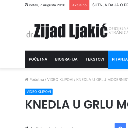
ŠUTNJA DAIJA O P
Petak, 7 Augusta 2026
Aktuelno
POČETNA
BIOGRAFIJA
TEKSTOVI
PITANJA
Početna
/
VIDEO KLIPOVI
/
KNEDLA U GRLU MODERNIS
VIDEO KLIPOVI
KNEDLA U GRLU 
Facebook