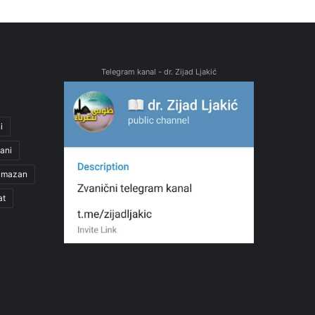
Telegram kanal - dr. Zijad Ljakić
i
ani
amazan
at