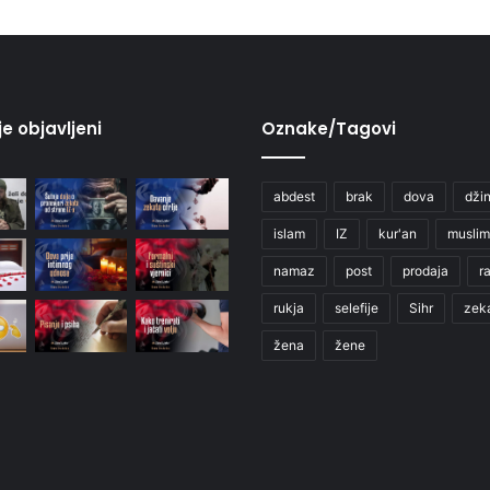
je objavljeni
Oznake/Tagovi
abdest
brak
dova
džin
islam
IZ
kur'an
muslim
namaz
post
prodaja
r
rukja
selefije
Sihr
zek
žena
žene