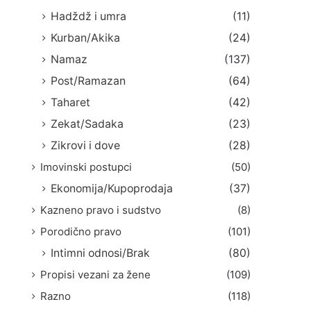
Hadždž i umra
(11)
Kurban/Akika
(24)
Namaz
(137)
Post/Ramazan
(64)
Taharet
(42)
Zekat/Sadaka
(23)
Zikrovi i dove
(28)
Imovinski postupci
(50)
Ekonomija/Kupoprodaja
(37)
Kazneno pravo i sudstvo
(8)
Porodično pravo
(101)
Intimni odnosi/Brak
(80)
Propisi vezani za žene
(109)
Razno
(118)