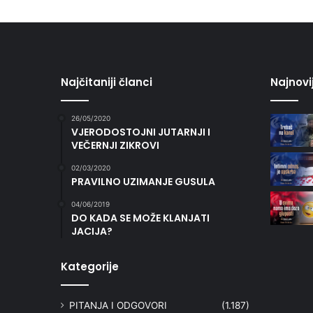
Najčitaniji članci
Najnovi
26/05/2020
VJERODOSTOJNI JUTARNJI I
VEČERNJI ZIKROVI
02/03/2020
PRAVILNO UZIMANJE GUSULA
04/06/2019
DO KADA SE MOŽE KLANJATI
JACIJA?
Kategorije
PITANJA I ODGOVORI
(1.187)