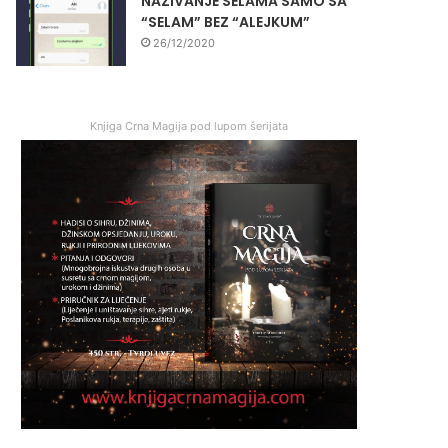
NAZIVANJE SELAMA SAMO SA
“SELAM” BEZ “ALEJKUM”
26/12/2020
Knjiga Crna Magija pod lupom šerijata