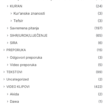
KUR'AN
(24)
Kur'anske znanosti
(3)
Tefsir
(3)
Savremena pitanja
(197)
SIHR/UROK/LIJEČENJE
(65)
SIRA
(6)
PREPORUKA
(15)
Odgovori preporuka
(3)
Video preporuka
(5)
TEKSTOVI
(99)
Uncategorized
(2)
VIDEO KLIPOVI
(422)
Akida
(2)
Dawa
(1)