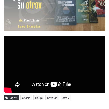
Tagovi
čitanje
knjige
novotari
otrov