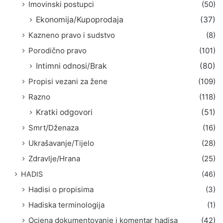
Imovinski postupci
(50)
Ekonomija/Kupoprodaja
(37)
Kazneno pravo i sudstvo
(8)
Porodično pravo
(101)
Intimni odnosi/Brak
(80)
Propisi vezani za žene
(109)
Razno
(118)
Kratki odgovori
(51)
Smrt/Dženaza
(16)
Ukrašavanje/Tijelo
(28)
Zdravlje/Hrana
(25)
HADIS
(46)
Hadisi o propisima
(3)
Hadiska terminologija
(1)
Ocjena dokumentovanje i komentar hadisa
(42)