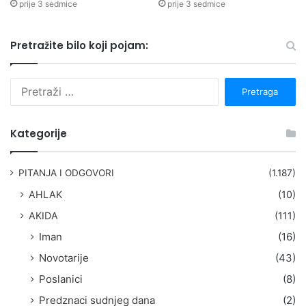
prije 3 sedmice
prije 3 sedmice
Pretražite bilo koji pojam:
P
r
e
t
Kategorije
r
a
g
PITANJA I ODGOVORI
(1.187)
a
AHLAK
(10)
:
AKIDA
(111)
Iman
(16)
Novotarije
(43)
Poslanici
(8)
Predznaci sudnjeg dana
(2)