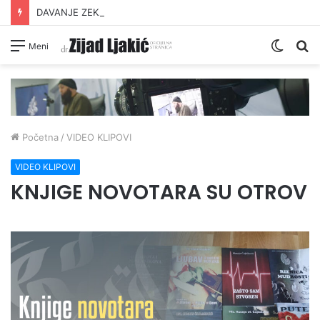
DAVANJE ZEKATA OFRLJE
Switc
Pr
Meni
skin
Početna
/
VIDEO KLIPOVI
VIDEO KLIPOVI
KNJIGE NOVOTARA SU OTROV